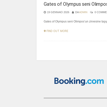
Gates of Olympus seni Olimpos
19 GENNAIO 2026
DA
ADMIN
0 COMME
Gates of Olympus seni Olimpos’un zirvesine taşı
FIND OUT MORE