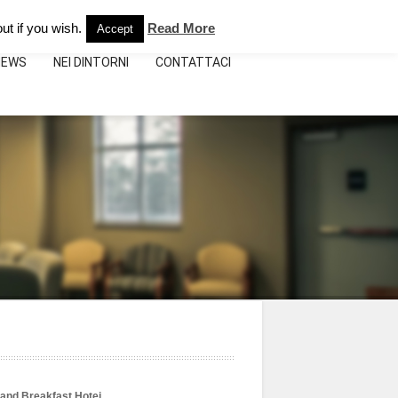
e:
+39.095.492075
info@bebhoteicatania.it
ut if you wish.
Read More
Accept
NEWS
NEI DINTORNI
CONTATTACI
and Breakfast Hotei