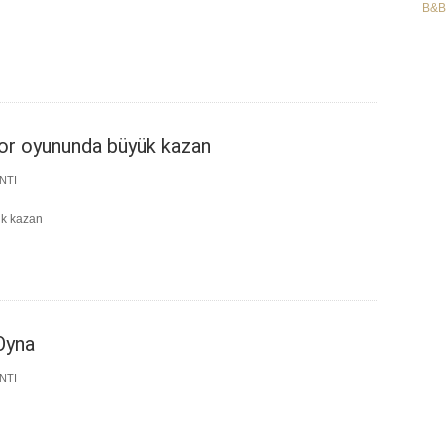
B&B
tor oyununda büyük kazan
NTI
ük kazan
Oyna
NTI