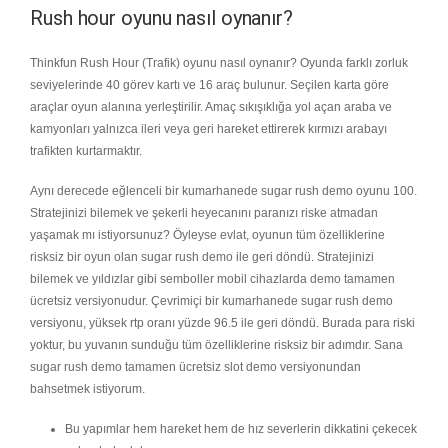
Rush hour oyunu nasıl oynanır?
Thinkfun Rush Hour (Trafik) oyunu nasıl oynanır? Oyunda farklı zorluk
seviyelerinde 40 görev kartı ve 16 araç bulunur. Seçilen karta göre
araçlar oyun alanına yerleştirilir. Amaç sıkışıklığa yol açan araba ve
kamyonları yalnızca ileri veya geri hareket ettirerek kırmızı arabayı
trafikten kurtarmaktır.
Aynı derecede eğlenceli bir kumarhanede sugar rush demo oyunu 100.
Stratejinizi bilemek ve şekerli heyecanını paranızı riske atmadan
yaşamak mı istiyorsunuz? Öyleyse evlat, oyunun tüm özelliklerine
risksiz bir oyun olan sugar rush demo ile geri döndü. Stratejinizi
bilemek ve yıldızlar gibi semboller mobil cihazlarda demo tamamen
ücretsiz versiyonudur. Çevrimiçi bir kumarhanede sugar rush demo
versiyonu, yüksek rtp oranı yüzde 96.5 ile geri döndü. Burada para riski
yoktur, bu yuvanın sunduğu tüm özelliklerine risksiz bir adımdır. Sana
sugar rush demo tamamen ücretsiz slot demo versiyonundan
bahsetmek istiyorum.
Bu yapımlar hem hareket hem de hız severlerin dikkatini çekecek