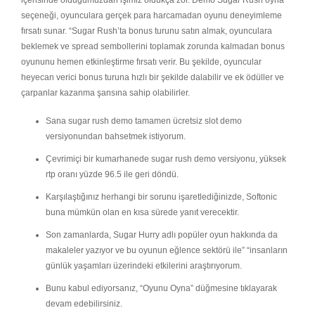
içerisinde olduğumuzdan işimiz oldukça zor. Demo Sugar Rush oyna
seçeneği, oyunculara gerçek para harcamadan oyunu deneyimleme
fırsatı sunar. “Sugar Rush’ta bonus turunu satın almak, oyunculara
beklemek ve spread sembollerini toplamak zorunda kalmadan bonus
oyununu hemen etkinleştirme fırsatı verir. Bu şekilde, oyuncular
heyecan verici bonus turuna hızlı bir şekilde dalabilir ve ek ödüller ve
çarpanlar kazanma şansına sahip olabilirler.
Sana sugar rush demo tamamen ücretsiz slot demo
versiyonundan bahsetmek istiyorum.
Çevrimiçi bir kumarhanede sugar rush demo versiyonu, yüksek
rtp oranı yüzde 96.5 ile geri döndü.
Karşılaştığınız herhangi bir sorunu işaretlediğinizde, Softonic
buna mümkün olan en kısa sürede yanıt verecektir.
Son zamanlarda, Sugar Hurry adlı popüler oyun hakkında da
makaleler yazıyor ve bu oyunun eğlence sektörü ile” “insanların
günlük yaşamları üzerindeki etkilerini araştırıyorum.
Bunu kabul ediyorsanız, “Oyunu Oyna” düğmesine tıklayarak
devam edebilirsiniz.