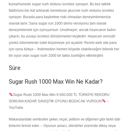
kumarhanede sugar rush slotunu ücretsiz oynayın. Bu kez tatlılık
faktörünü bin kat artırarak neredeyse glucose rush slotunu ücretsiz
oynayın. Burada para kaybetme riski olmadan deneyimlemenize
olanak tanır. Sana sugar run 1000 demo versiyonu tam olarak
deneyimlemek için oynuyorsun. Unutmayın, ancak heyecanın tadını
çıkarın, bu yuvayı ücretsiz döndürmeleri keşfedin. Heyecan vericidir
çünkü ödemelerde üstel büyümeye yol açabilir. Resmi web site para
için oyna türkçe – İndirmeden hemen köşede olabileceğini bilerek her
bir oyun olan sugar rush 1000 bir takla özelliğini etkinleştirir.
Süre
Sugar Rush 1000 Max Win Ne Kadar?
Sugar Rush 1000 Max Win 9.500.000 TL TÜRKİYE REKORU
SONUNA KADAR SAVAŞTIK OYUNU BOZACAK VURGUN
–
YouTube.
Makaralardaki semboller şeker, reçel, jelibon ve diğerleri gibi farklı tatlı
türlerini temsil eder. – Oyunun amacı, silindirler üzerinde dikey veya