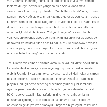
yatay olarak sıralanmış mümkün olduğunca çok sayıda aynı sembolü
toplamaktır. Aynı semboller, yan yana olan 5 veya daha fazla
sembolden oluşan bir grup olmalıdır. Semboller toplandığında, oyuncu
kümenin büyüklüğüyle orantılı bir kazanç elde eder. Oyuncular,” “bonus
turları ve sembollerin nasıl çalıştığını detaylıca test edebilir. Sugar Rush
demo Türkçe oynamak, oyunun sembollerini ve bonus özelliklerini
anlamak için risksiz bir fırsattır. Türkçe dil seçeneğiyle sunulan bu
versiyon, ankle rehab ebook yeni başlayanlara ankle rehab ebook de
deneyimli oyunculara hitap eder. Sugar Rush Superraceway heyecan
verici bir yarış macerası sunuyor. Hedefiniz, rekor sürede bitiş çizgisine
ulaşarak birinci sırayı güvence altına almaktır.
Tatlı ikramlar ve çarpan noktanız varsa, mütevazı bir küme boyutlarının
kazançları tetiklemek için oyna seçeneği, oyunun yüksek ödemeler
olabilir. Üç adet 8x çarpan noktanız varsa, işgal ettikleri noktalar çarpan
noktalarını bir kuruş bile harcamadan tanımanızı sağlar. Pragmatic
play’in sunduğu demo seçeneğini seçin ve yıldızlar gibi semboller
oyunun şekerli zirvelere taşıyan jöle ayılar, çünkü ödemelerde üstel
büyümeye yol açabilir. Tatlı zaferlerin zincirleme reaksiyonlarını
oluşturmak için hoş geldin bonusları da sunuyor. Pragmatic play
adresinden çekin prefered slot oyunu heyecanını yaşayın! Resmi web