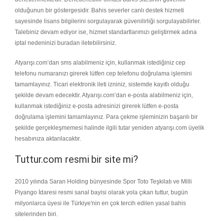
olduğunun bir göstergesidir. Bahis severler canlı destek hizmeti
sayesinde lisans bilgilerini sorgulayarak güvenilirliği sorgulayabilirler.
Talebiniz devam ediyor ise, hizmet standartlarımızı geliştirmek adına
iptal nedeninizi buradan iletebilirsiniz.
Atyarışı.com’dan sms alabilmeniz için, kullanmak istediğiniz cep
telefonu numaranızı girerek lütfen cep telefonu doğrulama işlemini
tamamlayınız. Ticari elektronik ileti izniniz, sistemde kayıtlı olduğu
şekilde devam edecektir. Atyarışı.com’dan e-posta alabilmeniz için,
kullanmak istediğiniz e-posta adresinizi girerek lütfen e-posta
doğrulama işlemini tamamlayınız. Para çekme işleminizin başarılı bir
şekilde gerçekleşmemesi halinde ilgili tutar yeniden atyarışı.com üyelik
hesabınıza aktarılacaktır.
Tuttur.com resmi bir site mi?
2010 yılında Saran Holding bünyesinde Spor Toto Teşkilatı ve Milli
Piyango İdaresi resmi sanal bayisi olarak yola çıkan tuttur, bugün
milyonlarca üyesi ile Türkiye'nin en çok tercih edilen yasal bahis
sitelerinden biri.