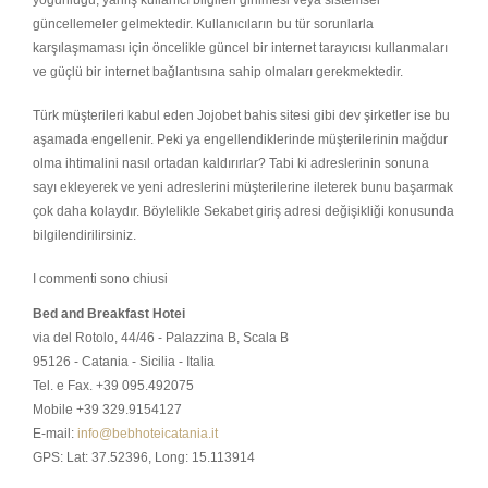
yoğunluğu, yanlış kullanıcı bilgileri girilmesi veya sistemsel
güncellemeler gelmektedir. Kullanıcıların bu tür sorunlarla
karşılaşmaması için öncelikle güncel bir internet tarayıcısı kullanmaları
ve güçlü bir internet bağlantısına sahip olmaları gerekmektedir.
Türk müşterileri kabul eden Jojobet bahis sitesi gibi dev şirketler ise bu
aşamada engellenir. Peki ya engellendiklerinde müşterilerinin mağdur
olma ihtimalini nasıl ortadan kaldırırlar? Tabi ki adreslerinin sonuna
sayı ekleyerek ve yeni adreslerini müşterilerine ileterek bunu başarmak
çok daha kolaydır. Böylelikle Sekabet giriş adresi değişikliği konusunda
bilgilendirilirsiniz.
I commenti sono chiusi
Bed and Breakfast Hotei
via del Rotolo, 44/46 - Palazzina B, Scala B
95126 - Catania - Sicilia - Italia
Tel. e Fax. +39 095.492075
Mobile +39 329.9154127
E-mail:
info@bebhoteicatania.it
GPS: Lat: 37.52396, Long: 15.113914