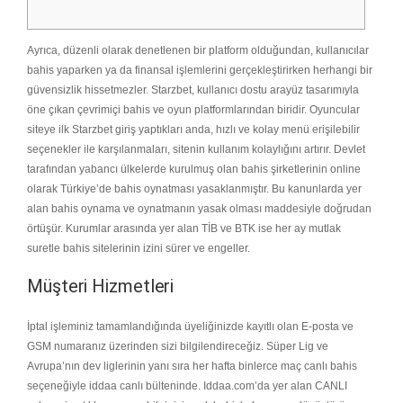
Ayrıca, düzenli olarak denetlenen bir platform olduğundan, kullanıcılar
bahis yaparken ya da finansal işlemlerini gerçekleştirirken herhangi bir
güvensizlik hissetmezler. Starzbet, kullanıcı dostu arayüz tasarımıyla
öne çıkan çevrimiçi bahis ve oyun platformlarından biridir. Oyuncular
siteye ilk Starzbet giriş yaptıkları anda, hızlı ve kolay menü erişilebilir
seçenekler ile karşılanmaları, sitenin kullanım kolaylığını artırır. Devlet
tarafından yabancı ülkelerde kurulmuş olan bahis şirketlerinin online
olarak Türkiye’de bahis oynatması yasaklanmıştır. Bu kanunlarda yer
alan bahis oynama ve oynatmanın yasak olması maddesiyle doğrudan
örtüşür. Kurumlar arasında yer alan TİB ve BTK ise her ay mutlak
suretle bahis sitelerinin izini sürer ve engeller.
Müşteri Hizmetleri
İptal işleminiz tamamlandığında üyeliğinizde kayıtlı olan E-posta ve
GSM numaranız üzerinden sizi bilgilendireceğiz. Süper Lig ve
Avrupa’nın dev liglerinin yanı sıra her hafta binlerce maç canlı bahis
seçeneğiyle iddaa canlı bülteninde. Iddaa.com’da yer alan CANLI