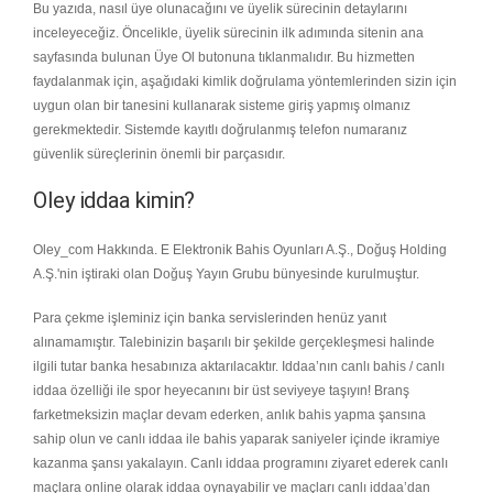
Bu yazıda, nasıl üye olunacağını ve üyelik sürecinin detaylarını
inceleyeceğiz. Öncelikle, üyelik sürecinin ilk adımında sitenin ana
sayfasında bulunan Üye Ol butonuna tıklanmalıdır. Bu hizmetten
faydalanmak için, aşağıdaki kimlik doğrulama yöntemlerinden sizin için
uygun olan bir tanesini kullanarak sisteme giriş yapmış olmanız
gerekmektedir. Sistemde kayıtlı doğrulanmış telefon numaranız
güvenlik süreçlerinin önemli bir parçasıdır.
Oley iddaa kimin?
Oley_com Hakkında. E Elektronik Bahis Oyunları A.Ş., Doğuş Holding
A.Ş.'nin iştiraki olan Doğuş Yayın Grubu bünyesinde kurulmuştur.
Para çekme işleminiz için banka servislerinden henüz yanıt
alınamamıştır. Talebinizin başarılı bir şekilde gerçekleşmesi halinde
ilgili tutar banka hesabınıza aktarılacaktır. Iddaa’nın canlı bahis / canlı
iddaa özelliği ile spor heyecanını bir üst seviyeye taşıyın! Branş
farketmeksizin maçlar devam ederken, anlık bahis yapma şansına
sahip olun ve canlı iddaa ile bahis yaparak saniyeler içinde ikramiye
kazanma şansı yakalayın. Canlı iddaa programını ziyaret ederek canlı
maçlara online olarak iddaa oynayabilir ve maçları canlı iddaa’dan