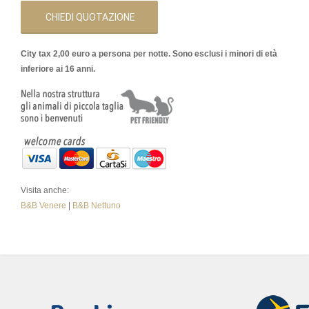
CHIEDI QUOTAZIONE
City tax 2,00 euro a persona per notte. Sono esclusi i minori di età
inferiore ai 16 anni.
Visita anche:
B&B Venere
|
B&B Nettuno