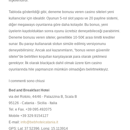
ilişkilendirdi.
Tabloda gösterildiği gibi, deneme bonusu veren casino siteleri yeni
kullanıcılar için idealdir. Oyunun 5-rol slot yapısı ve 20 payline sistemi,
diğer megaways oyunlarına göre daha kolaydır. Bu bonus, yeni
üyelerin kaydolduktan sonra oyunu ücretsiz deneyebileceği parabirimi.
Deneme bonusu veren siteler, genellikle 10-50€ arası limitli krediler
sunar. Bu parayı kullanarak slotun simüle edilmiş versiyonunu
deneyebilirsiniz. Ancak asıl kazanımların, “bonus veren güvenilir
siteler”de belirtilen koşulları karşılayarak para olarak çekilmesi
gerekiyor. İlk olarak blackjack dahil olmak üzere tüm casino
oyunlarında hile yapmanızın mümkün olmadığını belirtmekteyiz.
I commenti sono chiusi
Bed and Breakfast Hotei
via del Rotolo, 44/46 - Palazzina B, Scala B
95126 - Catania - Sicilia - Italia
Tel. e Fax. +39 095.492075
Mobile +39 329.9154127
E-mail:
info@bebhoteicatania.it
GPS: Lat: 37.52396, Long: 15.113914