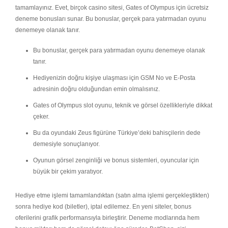
tamamlayınız. Evet, birçok casino sitesi, Gates of Olympus için ücretsiz
deneme bonusları sunar. Bu bonuslar, gerçek para yatırmadan oyunu
denemeye olanak tanır.
Bu bonuslar, gerçek para yatırmadan oyunu denemeye olanak
tanır.
Hediyenizin doğru kişiye ulaşması için GSM No ve E-Posta
adresinin doğru olduğundan emin olmalısınız.
Gates of Olympus slot oyunu, teknik ve görsel özellikleriyle dikkat
çeker.
Bu da oyundaki Zeus figürüne Türkiye’deki bahisçilerin dede
demesiyle sonuçlanıyor.
Oyunun görsel zenginliği ve bonus sistemleri, oyuncular için
büyük bir çekim yaratıyor.
Hediye etme işlemi tamamlandıktan (satın alma işlemi gerçekleştikten)
sonra hediye kod (biletler), iptal edilemez. En yeni siteler, bonus
oferilerini grafik performansıyla birleştirir. Deneme modlarında hem