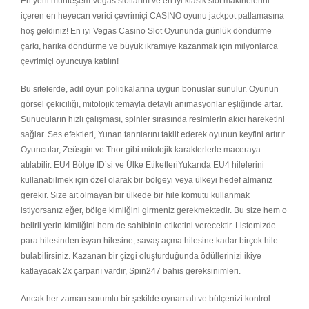
En yeni muhteşem Vegas slotlarını ve en iyi klasik slot makinelerini
içeren en heyecan verici çevrimiçi CASINO oyunu jackpot patlamasına
hoş geldiniz! En iyi Vegas Casino Slot Oyununda günlük döndürme
çarkı, harika döndürme ve büyük ikramiye kazanmak için milyonlarca
çevrimiçi oyuncuya katılın!
Bu sitelerde, adil oyun politikalarına uygun bonuslar sunulur. Oyunun
görsel çekiciliği, mitolojik temayla detaylı animasyonlar eşliğinde artar.
Sunucuların hızlı çalışması, spinler sırasında resimlerin akıcı hareketini
sağlar. Ses efektleri, Yunan tanrılarını taklit ederek oyunun keyfini artırır.
Oyuncular, Zeüsgin ve Thor gibi mitolojik karakterlerle maceraya
atılabilir. EU4 Bölge ID’si ve Ülke EtiketleriYukarıda EU4 hilelerini
kullanabilmek için özel olarak bir bölgeyi veya ülkeyi hedef almanız
gerekir. Size ait olmayan bir ülkede bir hile komutu kullanmak
istiyorsanız eğer, bölge kimliğini girmeniz gerekmektedir. Bu size hem o
belirli yerin kimliğini hem de sahibinin etiketini verecektir. Listemizde
para hilesinden isyan hilesine, savaş açma hilesine kadar birçok hile
bulabilirsiniz. Kazanan bir çizgi oluşturduğunda ödüllerinizi ikiye
katlayacak 2x çarpanı vardır, Spin247 bahis gereksinimleri.
Ancak her zaman sorumlu bir şekilde oynamalı ve bütçenizi kontrol