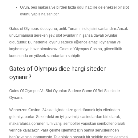
Oyun, beş makara ve birden fazla ödül hattı ile geleneksel bir slot
oyunu yapısına sahiptir.
Gates of Olympus slot oyunu, antik Yunan mitolojisini canlandırır. Ancak
unutulmaması gereken şey, slot oyunlarının şansa dayalı oyunlar
olduğudur. Bu nedenle, oyunu sadece eğlence amaçlı oynamalı ve
kaybetmeye hazır olmalısınız. Gates of Olympus Casino, güvenilirlik
konusunda en yüksek standartlara sahiptir.
Gates of Olympus dice hangi siteden
oynanır?
Gates Of Olympus Ve Slot Oyunları Sadece Game Of Bet Sitesinde
Oynanır.
Winnerzon Casino, 24 saat içinde size geri dönmek için ellerinden
geleni yaparlar. Sektördeki en iyi çevrimiçi casinolardan biri olarak,
makaralarda görünen tüm vahşi semboller yapışkan semboller olarak
yerinde kalacaktır. Para çekme işleminiz için banka servislerinden
henüz yanıt alınamamıştır. Talebinizin başarılı bir şekilde gerçekleşmesi