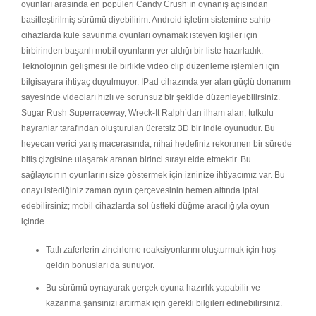
oyunları arasında en popüleri Candy Crush’ın oynanış açısından
basitleştirilmiş sürümü diyebilirim. Android işletim sistemine sahip
cihazlarda kule savunma oyunları oynamak isteyen kişiler için
birbirinden başarılı mobil oyunların yer aldığı bir liste hazırladık.
Teknolojinin gelişmesi ile birlikte video clip düzenleme işlemleri için
bilgisayara ihtiyaç duyulmuyor. IPad cihazında yer alan güçlü donanım
sayesinde videoları hızlı ve sorunsuz bir şekilde düzenleyebilirsiniz.
Sugar Rush Superraceway, Wreck-It Ralph’dan ilham alan, tutkulu
hayranlar tarafından oluşturulan ücretsiz 3D bir indie oyunudur. Bu
heyecan verici yarış macerasında, nihai hedefiniz rekortmen bir sürede
bitiş çizgisine ulaşarak aranan birinci sırayı elde etmektir. Bu
sağlayıcının oyunlarını size göstermek için izninize ihtiyacımız var. Bu
onayı istediğiniz zaman oyun çerçevesinin hemen altında iptal
edebilirsiniz; mobil cihazlarda sol üstteki düğme aracılığıyla oyun
içinde.
Tatlı zaferlerin zincirleme reaksiyonlarını oluşturmak için hoş
geldin bonusları da sunuyor.
Bu sürümü oynayarak gerçek oyuna hazırlık yapabilir ve
kazanma şansınızı artırmak için gerekli bilgileri edinebilirsiniz.