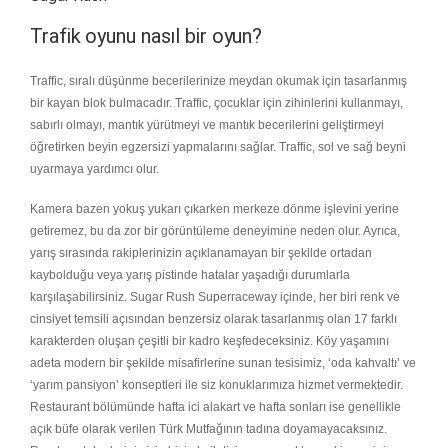
Trafik oyunu nasıl bir oyun?
Traffic, sıralı düşünme becerilerinize meydan okumak için tasarlanmış
bir kayan blok bulmacadır. Traffic, çocuklar için zihinlerini kullanmayı,
sabırlı olmayı, mantık yürütmeyi ve mantık becerilerini geliştirmeyi
öğretirken beyin egzersizi yapmalarını sağlar. Traffic, sol ve sağ beyni
uyarmaya yardımcı olur.
Kamera bazen yokuş yukarı çıkarken merkeze dönme işlevini yerine
getiremez, bu da zor bir görüntüleme deneyimine neden olur. Ayrıca,
yarış sırasında rakiplerinizin açıklanamayan bir şekilde ortadan
kaybolduğu veya yarış pistinde hatalar yaşadığı durumlarla
karşılaşabilirsiniz. Sugar Rush Superraceway içinde, her biri renk ve
cinsiyet temsili açısından benzersiz olarak tasarlanmış olan 17 farklı
karakterden oluşan çeşitli bir kadro keşfedeceksiniz. Köy yaşamını
adeta modern bir şekilde misafirlerine sunan tesisimiz, ‘oda kahvaltı’ ve
‘yarım pansiyon’ konseptleri ile siz konuklarımıza hizmet vermektedir.
Restaurant bölümünde hafta ici alakart ve hafta sonları ise genellikle
açık büfe olarak verilen Türk Mutfağının tadına doyamayacaksınız.