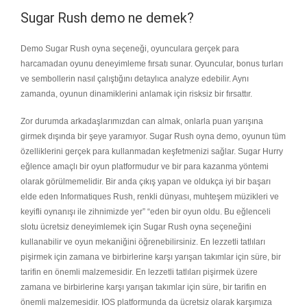
Sugar Rush demo ne demek?
Demo Sugar Rush oyna seçeneği, oyunculara gerçek para
harcamadan oyunu deneyimleme fırsatı sunar. Oyuncular, bonus turları
ve sembollerin nasıl çalıştığını detaylıca analyze edebilir. Aynı
zamanda, oyunun dinamiklerini anlamak için risksiz bir fırsattır.
Zor durumda arkadaşlarımızdan can almak, onlarla puan yarışına
girmek dışında bir şeye yaramıyor. Sugar Rush oyna demo, oyunun tüm
özelliklerini gerçek para kullanmadan keşfetmenizi sağlar. Sugar Hurry
eğlence amaçlı bir oyun platformudur ve bir para kazanma yöntemi
olarak görülmemelidir. Bir anda çıkış yapan ve oldukça iyi bir başarı
elde eden Informatiques Rush, renkli dünyası, muhteşem müzikleri ve
keyifli oynanışı ile zihnimizde yer” “eden bir oyun oldu. Bu eğlenceli
slotu ücretsiz deneyimlemek için Sugar Rush oyna seçeneğini
kullanabilir ve oyun mekaniğini öğrenebilirsiniz. En lezzetli tatlıları
pişirmek için zamana ve birbirlerine karşı yarışan takımlar için süre, bir
tarifin en önemli malzemesidir. En lezzetli tatlıları pişirmek üzere
zamana ve birbirlerine karşı yarışan takımlar için süre, bir tarifin en
önemli malzemesidir. IOS platformunda da ücretsiz olarak karşımıza