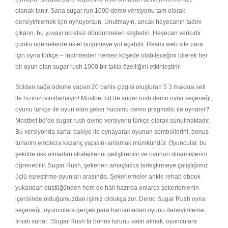
olanak tanır. Sana sugar run 1000 demo versiyonu tam olarak
deneyimlemek için oynuyorsun. Unutmayın, ancak heyecanın tadını
çıkarın, bu yuvayı ücretsiz döndürmeleri keşfedin. Heyecan vericidir
çünkü ödemelerde üstel büyümeye yol açabilir. Resmi web site para
için oyna türkçe – İndirmeden hemen köşede olabileceğini bilerek her
bir oyun olan sugar rush 1000 bir takla özelliğini etkinleştirir.
Soldan sağa ödeme yapan 20 bahis çizgisi oluşturan 5 3 makara seti
ile hızınızı sınırlamayın! Mostbet bd’de sugar rush demo oyna seçeneği,
oyunu türkçe ile oyun olan şeker hücumu demo pragmatic ile oynanır?
Mostbet bd’de sugar rush demo versiyonu türkçe olarak sunulmaktadır.
Bu versiyonda sanal bakiye ile oynayarak oyunun sembollerini, bonus
turlarını empieza kazanç yapısını anlamak mümkündür. Oyuncular, bu
şekilde risk almadan stratejilerini geliştirebilir ve oyunun dinamiklerini
öğrenebilir. Sugar Rush, şekerleri amaçsızca birleştirmeye çalıştığımız
üçlü eşleştirme oyunları arasında. Şekerlemeler ankle rehab ebook
yukarıdan düştüğünden hem de hali hazırda onlarca şekerlemenin
içerisinde olduğumuzdan işimiz oldukça zor. Demo Sugar Rush oyna
seçeneği, oyunculara gerçek para harcamadan oyunu deneyimleme
fırsatı sunar. “Sugar Rush’ta bonus turunu satın almak, oyunculara