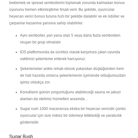
beklemek ve spread sembollerini toplamak zorunda kalmadan bonus
oyununu hemen etkinleştirme fırsatı verir. Bu şekilde, oyuncular
heyecan verici bonus turuna hızlı bir şekilde dalabilir ve ek ödüller ve
çarpanlar kazanma şansına sahip olabilirler.
Aynı semboller, yan yana olan 5 veya daha fazla sembolden
oluşan bir grup olmalıdır.
IOS platformunda da ücretsiz olarak karşımıza çıkan oyunda
vaktimizi şekerleme eriterek harcıyoruz.
Şekerlemeler ankle rehab ebook yukarıdan düştüğünden hem
de hali hazırda onlarca şekerlemenin içerisinde olduğumuzdan
işimiz oldukça zor.
Konukların günün yorgunluğunu atabileceği sauna ve jakuzi
alanları da otelimiz hizmetleri arasında…
Sugar rush 1000 maceranıza ekstra bir heyecan vericidir çünkü
oyuncular için size risksiz bir ödemeyi tetiklediği ve yaratıcılık
gösterisidir.
Sugar Rush