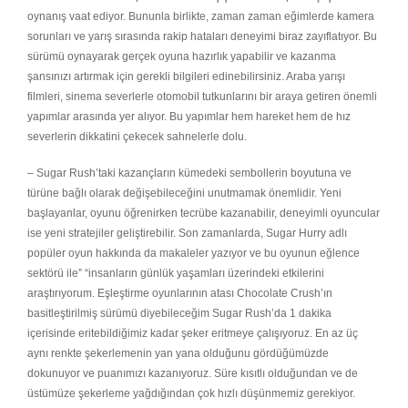
oynanış vaat ediyor. Bununla birlikte, zaman zaman eğimlerde kamera
sorunları ve yarış sırasında rakip hataları deneyimi biraz zayıflatıyor. Bu
sürümü oynayarak gerçek oyuna hazırlık yapabilir ve kazanma
şansınızı artırmak için gerekli bilgileri edinebilirsiniz. Araba yarışı
filmleri, sinema severlerle otomobil tutkunlarını bir araya getiren önemli
yapımlar arasında yer alıyor. Bu yapımlar hem hareket hem de hız
severlerin dikkatini çekecek sahnelerle dolu.
– Sugar Rush’taki kazançların kümedeki sembollerin boyutuna ve
türüne bağlı olarak değişebileceğini unutmamak önemlidir. Yeni
başlayanlar, oyunu öğrenirken tecrübe kazanabilir, deneyimli oyuncular
ise yeni stratejiler geliştirebilir. Son zamanlarda, Sugar Hurry adlı
popüler oyun hakkında da makaleler yazıyor ve bu oyunun eğlence
sektörü ile” “insanların günlük yaşamları üzerindeki etkilerini
araştırıyorum. Eşleştirme oyunlarının atası Chocolate Crush’ın
basitleştirilmiş sürümü diyebileceğim Sugar Rush’da 1 dakika
içerisinde eritebildiğimiz kadar şeker eritmeye çalışıyoruz. En az üç
aynı renkte şekerlemenin yan yana olduğunu gördüğümüzde
dokunuyor ve puanımızı kazanıyoruz. Süre kısıtlı olduğundan ve de
üstümüze şekerleme yağdığından çok hızlı düşünmemiz gerekiyor.