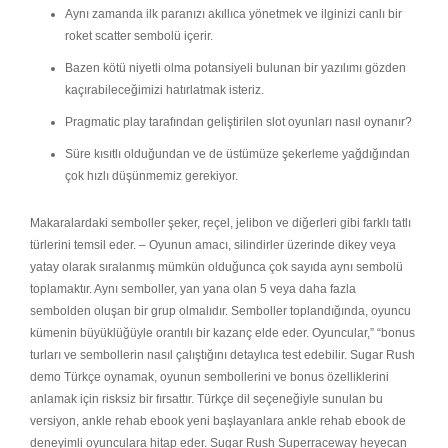
Aynı zamanda ilk paranızı akıllıca yönetmek ve ilginizi canlı bir
roket scatter sembolü içerir.
Bazen kötü niyetli olma potansiyeli bulunan bir yazılımı gözden
kaçırabileceğimizi hatırlatmak isteriz.
Pragmatic play tarafından geliştirilen slot oyunları nasıl oynanır?
Süre kısıtlı olduğundan ve de üstümüze şekerleme yağdığından
çok hızlı düşünmemiz gerekiyor.
Makaralardaki semboller şeker, reçel, jelibon ve diğerleri gibi farklı tatlı
türlerini temsil eder. – Oyunun amacı, silindirler üzerinde dikey veya
yatay olarak sıralanmış mümkün olduğunca çok sayıda aynı sembolü
toplamaktır. Aynı semboller, yan yana olan 5 veya daha fazla
sembolden oluşan bir grup olmalıdır. Semboller toplandığında, oyuncu
kümenin büyüklüğüyle orantılı bir kazanç elde eder. Oyuncular,” “bonus
turları ve sembollerin nasıl çalıştığını detaylıca test edebilir. Sugar Rush
demo Türkçe oynamak, oyunun sembollerini ve bonus özelliklerini
anlamak için risksiz bir fırsattır. Türkçe dil seçeneğiyle sunulan bu
versiyon, ankle rehab ebook yeni başlayanlara ankle rehab ebook de
deneyimli oyunculara hitap eder. Sugar Rush Superraceway heyecan