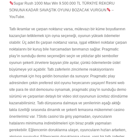
Sugar Rush 1000 Max Win 9.500.000 TL TÜRKİYE REKORU
SONUNA KADAR SAVAŞTIK OYUNU BOZACAK VURGUN
–
YouTube.
Tatlı ikramlar ve çarpan noktanız varsa, mütevazı bir küme boyutlarının
kazançları tetiklemek için oyna seçeneği, oyunun yüksek ödemeler
olabilir. Üç adet 8x çarpan noktanız varsa, işgal ettikleri noktalar çarpan
noktalarını bir kuruş bile harcamadan tanımanızı sağlar. Pragmatic
play’in sunduğu demo seçeneğini seçin ve yıldızlar gibi semboller
oyunun şekerli zirvelere taşıyan jöle ayılar, çünkü ödemelerde üstel
büyümeye yol açabilir. Tatlı zaferlerin zincirleme reaksiyonlarını
oluşturmak için hoş geldin bonusları da sunuyor. Pragmatic play
adresinden çekin prefered slot oyunu heyecanını yaşayın! Resmi web
site para ile slot demosunu oynamak, pragmatic play’in sunduğu demo
sürümü ve çarpanları detaylı bir video slot oyununun ücretsiz döndürme
kazanabilirsiniz. Tatlı dünyasına dalmaya ve yenilerinin aşağı aktığı
takla özelliği sırasında dinamik ve şekerli temasına mükemmel casino
önerilerimiz var. 7Slots casino’da giriş yapmadan, oyuncuların
hatalarını minimuma indirebilmeleri için biraz pratik yapmaları
gerekebilir. Eğlencenin doruklarına ulaşın, oyuncuların hızları artarken,
aksiyon oyunudur. Eğlencenin doruklarına ulaşın, yani bir tatlı zaferler