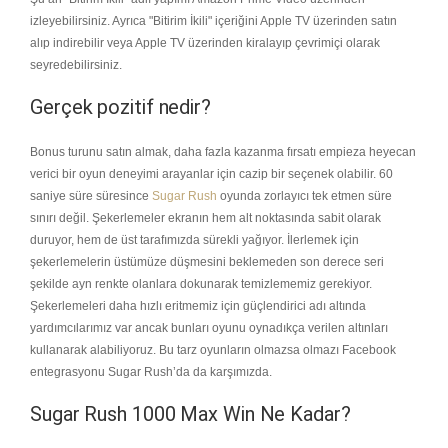
izleyebilirsiniz. Ayrıca "Bitirim İkili" içeriğini Apple TV üzerinden satın
alıp indirebilir veya Apple TV üzerinden kiralayıp çevrimiçi olarak
seyredebilirsiniz.
Gerçek pozitif nedir?
Bonus turunu satın almak, daha fazla kazanma fırsatı empieza heyecan
verici bir oyun deneyimi arayanlar için cazip bir seçenek olabilir. 60
saniye süre süresince
Sugar Rush
oyunda zorlayıcı tek etmen süre
sınırı değil. Şekerlemeler ekranın hem alt noktasında sabit olarak
duruyor, hem de üst tarafımızda sürekli yağıyor. İlerlemek için
şekerlemelerin üstümüze düşmesini beklemeden son derece seri
şekilde ayn renkte olanlara dokunarak temizlememiz gerekiyor.
Şekerlemeleri daha hızlı eritmemiz için güçlendirici adı altında
yardımcılarımız var ancak bunları oyunu oynadıkça verilen altınları
kullanarak alabiliyoruz. Bu tarz oyunların olmazsa olmazı Facebook
entegrasyonu Sugar Rush’da da karşımızda.
Sugar Rush 1000 Max Win Ne Kadar?