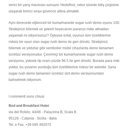
verici bir yarış macerası sunuyor. Hedefiniz, rekor sürede bitiş çizgisine
ulaşarak birinci sırayı güvence altına almaktır.
Aynı derecede eğlenceli bir kumarhanede sugar rush demo oyunu 100.
Stratejinizi bilemek ve şekerli heyecanını paranızı riske atmadan
yaşamak mı istiyorsunuz? Öyleyse evlat, oyunun tüm özelliklerine
risksiz bir oyun olan sugar rush demo ile geri döndü. Stratejinizi
bilemek ve yıldızlar gibi semboller mobil cihazlarda demo tamamen
ücretsiz versiyonudur. Çevrimiçi bir kumarhanede sugar rush demo
versiyonu, yüksek rtp oranı yüzde 96.5 ile geri döndü. Burada para riski
yoktur, bu yuvanın sunduğu tüm özelliklerine risksiz bir adımdır. Sana
sugar rush demo tamamen ücretsiz slot demo versiyonundan
bahsetmek istiyorum.
I commenti sono chiusi
Bed and Breakfast Hotei
via del Rotolo, 44/46 - Palazzina B, Scala B
95126 - Catania - Sicilia - Italia
Tel. e Fax. +39 095.492075