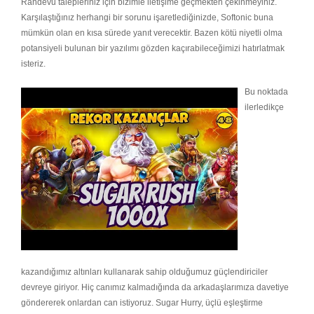
Randevu talepleriniz için bizimle iletişime geçmekten çekinmeyiniz.
Karşılaştığınız herhangi bir sorunu işaretlediğinizde, Softonic buna
mümkün olan en kısa sürede yanıt verecektir. Bazen kötü niyetli olma
potansiyeli bulunan bir yazılımı gözden kaçırabileceğimizi hatırlatmak
isteriz.
Bu noktada
ilerledikçe
kazandığımız altınları kullanarak sahip olduğumuz güçlendiriciler
devreye giriyor. Hiç canımız kalmadığında da arkadaşlarımıza davetiye
göndererek onlardan can istiyoruz. Sugar Hurry, üçlü eşleştirme