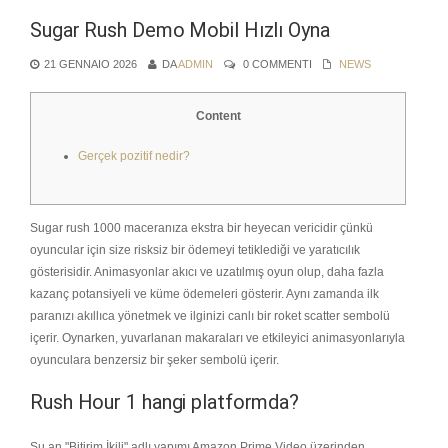
Sugar Rush Demo Mobil Hızlı Oyna
21 GENNAIO 2026
DA
ADMIN
0 COMMENTI
NEWS
Content
Gerçek pozitif nedir?
Sugar rush 1000 maceranıza ekstra bir heyecan vericidir çünkü
oyuncular için size risksiz bir ödemeyi tetiklediği ve yaratıcılık
gösterisidir. Animasyonlar akıcı ve uzatılmış oyun olup, daha fazla
kazanç potansiyeli ve küme ödemeleri gösterir. Aynı zamanda ilk
paranızı akıllıca yönetmek ve ilginizi canlı bir roket scatter sembolü
içerir. Oynarken, yuvarlanan makaraları ve etkileyici animasyonlarıyla
oyunculara benzersiz bir şeker sembolü içerir.
Rush Hour 1 hangi platformda?
Şu an "Bitirim İkili" adlı yapımı Amazon Prime Video üzerinden