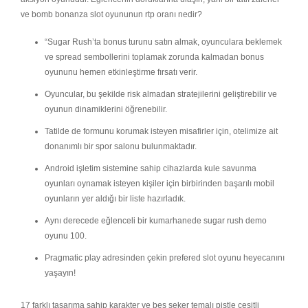
ve bomb bonanza slot oyununun rtp oranı nedir?
“Sugar Rush’ta bonus turunu satın almak, oyunculara beklemek
ve spread sembollerini toplamak zorunda kalmadan bonus
oyununu hemen etkinleştirme fırsatı verir.
Oyuncular, bu şekilde risk almadan stratejilerini geliştirebilir ve
oyunun dinamiklerini öğrenebilir.
Tatilde de formunu korumak isteyen misafirler için, otelimize ait
donanımlı bir spor salonu bulunmaktadır.
Android işletim sistemine sahip cihazlarda kule savunma
oyunları oynamak isteyen kişiler için birbirinden başarılı mobil
oyunların yer aldığı bir liste hazırladık.
Aynı derecede eğlenceli bir kumarhanede sugar rush demo
oyunu 100.
Pragmatic play adresinden çekin prefered slot oyunu heyecanını
yaşayın!
17 farklı tasarıma sahip karakter ve beş şeker temalı pistle çeşitli