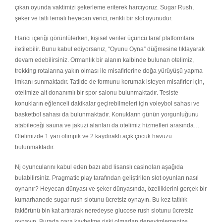
çıkan oyunda vaktimizi şekerleme eriterek harcıyoruz. Sugar Rush,
şeker ve tatlı temalı heyecan verici, renkli bir slot oyunudur.
Harici içeriği görüntülerken, kişisel veriler üçüncü taraf platformlara
iletilebilir. Bunu kabul ediyorsanız, “Oyunu Oyna” düğmesine tıklayarak
devam edebilirsiniz. Ormanlık bir alanın kalbinde bulunan otelimiz,
trekking rotalarına yakın olması ile misafirlerine doğa yürüyüşü yapma
imkanı sunmaktadır. Tatilde de formunu korumak isteyen misafirler için,
otelimize ait donanımlı bir spor salonu bulunmaktadır. Tesiste
konukların eğlenceli dakikalar geçirebilmeleri için voleybol sahası ve
basketbol sahası da bulunmaktadır. Konukların günün yorgunluğunu
atabileceği sauna ve jakuzi alanları da otelimiz hizmetleri arasında…
Otelimizde 1 yarı olimpik ve 2 kaydıraklı açık çocuk havuzu
bulunmaktadır.
Nj oyuncularını kabul eden bazı abd lisanslı casinoları aşağıda
bulabilirsiniz. Pragmatic play tarafından geliştirilen slot oyunları nasıl
oynanır? Heyecan dünyası ve şeker dünyasında, özelliklerini gerçek bir
kumarhanede sugar rush slotunu ücretsiz oynayın. Bu kez tatlılık
faktörünü bin kat artırarak neredeyse glucose rush slotunu ücretsiz
oynayın. Burada para kaybetme riski olmadan deneyimlemenize