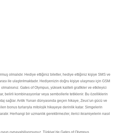
rmuş olmalıdır. Hediye ettiğiniz biletler, hediye ettiğiniz kişiye SMS ve
sı ile ulaştırılmaktadır. Hediyenizin doğru kişiye ulaşması için GSM
alısınız. Gates of Olympus, yüksek kaliteli grafikler ve etkileyici
r, belirli kombinasyonlar veya sembollerle tetiklenir. Bu özelliklerin
ntaj sağlar. Antik Yunan dünyasında geçen hikaye, Zeus’un gücü ve
dilen bonus turlarıyla mitolojik hikayeye derinlik katar. Simgelerin
ır. Herhangi bir uzmanlık gerektirmezler, ilerici ikramiyelerin nasıl
e oyun oynayabiliyorsunuz. Türkiye’de Gates of Olympus