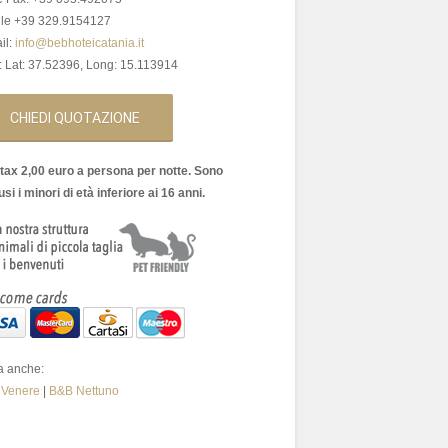
le +39 329.9154127
il:
info@bebhoteicatania.it
 Lat: 37.52396, Long: 15.113914
CHIEDI QUOTAZIONE
 tax 2,00 euro a persona per notte. Sono
si i minori di età inferiore ai 16 anni.
ta anche:
 Venere
|
B&B Nettuno