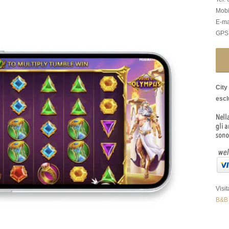
Mobi
E-ma
GPS:
City
esclu
Visi
B&B