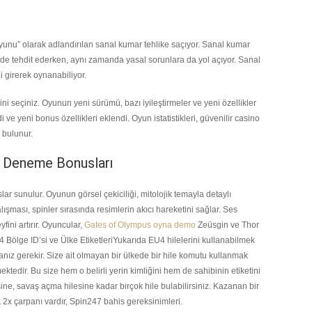
yunu” olarak adlandırılan sanal kumar tehlike saçıyor. Sanal kumar
ekilde tehdit ederken, aynı zamanda yasal sorunlara da yol açıyor. Sanal
i girerek oynanabiliyor.
ini seçiniz. Oyunun yeni sürümü, bazı iyileştirmeler ve yeni özellikler
di ve yeni bonus özellikleri eklendi. Oyun istatistikleri, güvenilir casino
 bulunur.
z Deneme Bonusları
lar sunulur. Oyunun görsel çekiciliği, mitolojik temayla detaylı
lışması, spinler sırasında resimlerin akıcı hareketini sağlar. Ses
yfini artırır. Oyuncular,
Gates of Olympus oyna demo
Zeüsgin ve Thor
EU4 Bölge ID’si ve Ülke EtiketleriYukarıda EU4 hilelerini kullanabilmek
manız gerekir. Size ait olmayan bir ülkede bir hile komutu kullanmak
ktedir. Bu size hem o belirli yerin kimliğini hem de sahibinin etiketini
sine, savaş açma hilesine kadar birçok hile bulabilirsiniz. Kazanan bir
k 2x çarpanı vardır, Spin247 bahis gereksinimleri.