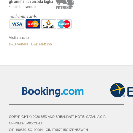
Visita anche:
B&B Venere
|
B&B Nettuno
COPYRIGHT © 2026 BED AND BREAKFAST HOTEI CATANIA C.F.
CPNNMS75M05C351A
CIR 19087015C100964 - CIN IT087015C1ZDN56WFH