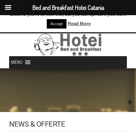
Bed and Breakfast Hotei Catania
This website uses cookies to improve your experience. We'll
assume you're ok with this, but you can opt-out if you wish.
Italiano
English
Français
Deutsch
Read More
Accept
Español
MENU
NEWS & OFFERTE