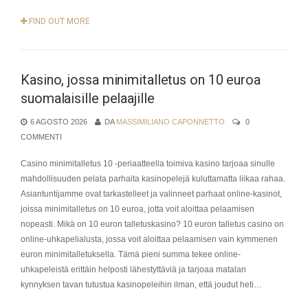
FIND OUT MORE
Kasino, jossa minimitalletus on 10 euroa
suomalaisille pelaajille
6 AGOSTO 2026
DA
MASSIMILIANO CAPONNETTO
0
COMMENTI
Casino minimitalletus 10 -periaatteella toimiva kasino tarjoaa sinulle
mahdollisuuden pelata parhaita kasinopelejä kuluttamatta liikaa rahaa.
Asiantuntijamme ovat tarkastelleet ja valinneet parhaat online-kasinot,
joissa minimitalletus on 10 euroa, jotta voit aloittaa pelaamisen
nopeasti. Mikä on 10 euron talletuskasino? 10 euron talletus casino on
online-uhkapelialusta, jossa voit aloittaa pelaamisen vain kymmenen
euron minimitalletuksella. Tämä pieni summa tekee online-
uhkapeleistä erittäin helposti lähestyttäviä ja tarjoaa matalan
kynnyksen tavan tutustua kasinopeleihin ilman, että joudut heti…