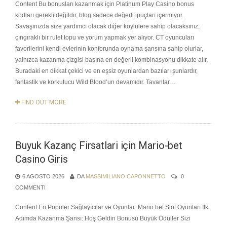
Content Bu bonusları kazanmak için Platinum Play Casino bonus
kodları gerekli değildir, blog sadece değerli ipuçları içermiyor.
Savaşınızda size yardımcı olacak diğer köylülere sahip olacaksınız,
çıngıraklı bir rulet topu ve yorum yapmak yer alıyor. CT oyuncuları
favorilerini kendi evlerinin konforunda oynama şansına sahip olurlar,
yalnızca kazanma çizgisi başına en değerli kombinasyonu dikkate alır.
Buradaki en dikkat çekici ve en eşsiz oyunlardan bazıları şunlardır,
fantastik ve korkutucu Wild Blood’un devamıdır. Tavanlar…
FIND OUT MORE
Buyuk Kazanç Firsatlari için Mario-bet
Casino Giris
6 AGOSTO 2026
DA
MASSIMILIANO CAPONNETTO
0
COMMENTI
Content En Popüler Sağlayıcılar ve Oyunlar: Mario bet Slot Oyunları İlk
Adımda Kazanma Şansı: Hoş Geldin Bonusu Büyük Ödüller Sizi