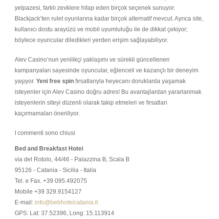
yelpazesi, farklı zevklere hitap eden birçok seçenek sunuyor.
Blackjack’ten rulet oyunlarına kadar birçok alternatif mevcut. Ayrıca site,
kullanıcı dostu arayüzü ve mobil uyumluluğu ile de dikkat çekiyor;
böylece oyuncular diledikleri yerden erişim sağlayabiliyor.
Alev Casino’nun yenilikçi yaklaşımı ve sürekli güncellenen
kampanyaları sayesinde oyuncular, eğlenceli ve kazançlı bir deneyim
yaşıyor.
Yeni free spin
fırsatlarıyla heyecanı doruklarda yaşamak
isteyenler için Alev Casino doğru adres! Bu avantajlardan yararlanmak
isteyenlerin siteyi düzenli olarak takip etmeleri ve fırsatları
kaçırmamaları öneriliyor.
I commenti sono chiusi
Bed and Breakfast Hotei
via del Rotolo, 44/46 - Palazzina B, Scala B
95126 - Catania - Sicilia - Italia
Tel. e Fax. +39 095.492075
Mobile +39 329.9154127
E-mail:
info@bebhoteicatania.it
GPS: Lat: 37.52396, Long: 15.113914