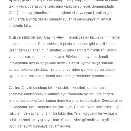
üyeleri
, geniş bir yelpazede bilgiye sahip olup, kullanıcıların her türlü
teknik veya operasyonel sorusuna yanıt verebilecek donanımdadır.
Örneğin, hesap yönetimi, ödeme işlemleri veya oyun kuralları gibi
konularda anında destek sunarak kullanıcı memnuniyetini en üst
seviyede tutuyorlar.
Hızlı ve etkili iletişim
, Casino-Alev’in teknik destek hizmetlerinin temel
taşlarından biridir. Canlı sohbet, e-posta ve telefon gibi çeşitli kanallar
üzerinden sağlanan bu hizmetler, kullanıcıların tercih ettikleri iletişim
yöntemini seçmelerine olanak tanır. Böylece her oyuncu, kendi
ihtiyaçlarına uygun bir şekilde destek alabilir. Ayrıca, sıkça sorulan
sorular bölümünde detaylı rehberler ve video içerikler de yer alarak
oyuncuların sorunlarını kendi başlarına çözmelerine yardımcı olur.
Casino-Alev’in sunduğu teknik destek hizmetleri, sadece sorun
çözmeye odaklanmakla kalmaz; aynı zamanda oyunculara değerli
bilgiler sunarak onların kumar deneyimlerini zenginleştirir.
Oyuncuların
ihtiyaçlarını önceliklendiren bu yaklaşım, Casino-Alev’i sektördeki diğer
rakiplerinden ayıran önemli bir faktördür. Yenilikçi çözümler ve müşteri
odaklı hizmet anlayışı sayesinde Casino-Alev, güvenilir ve keyifli bir
oyun deneyimi sunmaya devam ediyor.