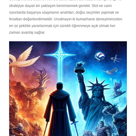
stratejiye dayalı bir yaklaşım benimsemek gerekir. Slot ve canlı
oyunlarda başarıya ulaşmanın anahtarı, doğru seçimler yapmak ve
fırsatları değerlendirmektir. Unutmayın ki kumarhane deneyiminizden
en iyi şekilde yararlanmak için sürekli öğrenmeye açık olmak her
zaman avantaj sağlar.