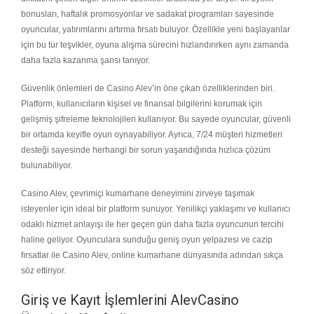
bonusları, haftalık promosyonlar ve sadakat programları sayesinde
oyuncular, yatırımlarını artırma fırsatı buluyor. Özellikle yeni başlayanlar
için bu tür teşvikler, oyuna alışma sürecini hızlandırırken aynı zamanda
daha fazla kazanma şansı tanıyor.
Güvenlik önlemleri de Casino Alev’in öne çıkan özelliklerinden biri.
Platform, kullanıcıların kişisel ve finansal bilgilerini korumak için
gelişmiş şifreleme teknolojileri kullanıyor. Bu sayede oyuncular, güvenli
bir ortamda keyifle oyun oynayabiliyor. Ayrıca, 7/24 müşteri hizmetleri
desteği sayesinde herhangi bir sorun yaşandığında hızlıca çözüm
bulunabiliyor.
Casino Alev, çevrimiçi kumarhane deneyimini zirveye taşımak
isteyenler için ideal bir platform sunuyor. Yenilikçi yaklaşımı ve kullanıcı
odaklı hizmet anlayışı ile her geçen gün daha fazla oyuncunun tercihi
haline geliyor. Oyunculara sunduğu geniş oyun yelpazesi ve cazip
fırsatlar ile Casino Alev, online kumarhane dünyasında adından sıkça
söz ettiriyor.
Giriş ve Kayıt İşlemlerini AlevCasino