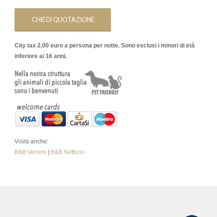
CHIEDI QUOTAZIONE
City tax 2,00 euro a persona per notte. Sono esclusi i minori di età
inferiore ai 16 anni.
Visita anche:
B&B Venere
|
B&B Nettuno