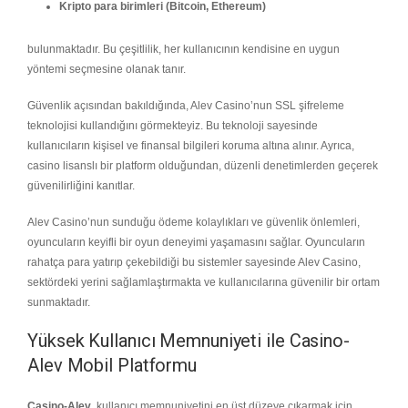
Kripto para birimleri (Bitcoin, Ethereum)
bulunmaktadır. Bu çeşitlilik, her kullanıcının kendisine en uygun
yöntemi seçmesine olanak tanır.
Güvenlik açısından bakıldığında, Alev Casino’nun SSL şifreleme
teknolojisi kullandığını görmekteyiz. Bu teknoloji sayesinde
kullanıcıların kişisel ve finansal bilgileri koruma altına alınır. Ayrıca,
casino lisanslı bir platform olduğundan, düzenli denetimlerden geçerek
güvenilirliğini kanıtlar.
Alev Casino’nun sunduğu ödeme kolaylıkları ve güvenlik önlemleri,
oyuncuların keyifli bir oyun deneyimi yaşamasını sağlar. Oyuncuların
rahatça para yatırıp çekebildiği bu sistemler sayesinde Alev Casino,
sektördeki yerini sağlamlaştırmakta ve kullanıcılarına güvenilir bir ortam
sunmaktadır.
Yüksek Kullanıcı Memnuniyeti ile Casino-
Alev Mobil Platformu
Casino-Alev
, kullanıcı memnuniyetini en üst düzeye çıkarmak için