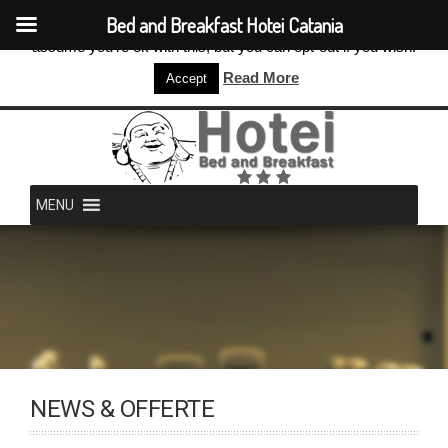
Bed and Breakfast Hotei Catania
This website uses cookies to improve your experience. We'll
assume you're ok with this, but you can opt-out if you wish.
Italiano
English
Français
Deutsch
Read More
Accept
Español
MENU
NEWS & OFFERTE