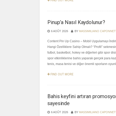
FIND OUT MORE
Pinup’a Nasıl Kaydolunur?
6 AOÛT 2026
BY
MASSIMILIANO CAPONNE
Content Pin Up Casino – Mobil Uygulamayı İndirin 
Hangi Özelliklere Sahip Olmalı? “Profil” sekmesinde
futbol, basketbol, hokey ve diğerleri gibi spor dis
spor etkinliklerine bahis yaparak gerçek para kaza
tenis, masa tenisi ve diğer önemli sporların oyun
FIND OUT MORE
Bahis keyfini artıran promosyo
sayesinde
6 AOÛT 2026
BY
MASSIMILIANO CAPONNE