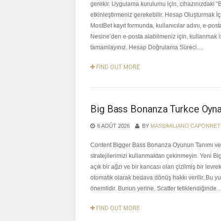
gerekir. Uygulama kurulumu için, cihazınızdaki
etkinleştirmeniz gerekebilir. Hesap Oluşturmak İ
MostBet kayıt formunda, kullanıcılar adını, e-posta
Nesine’den e-posta alabilmeniz için, kullanmak is
tamamlayınız. Hesap Doğrulama Süreci…
FIND OUT MORE
Big Bass Bonanza Turkce Oyna
6 AOÛT 2026
BY
MASSIMILIANO CAPONNE
Content Bigger Bass Bonanza Oyunun Tanımı ve 
stratejilerimizi kullanmaktan çekinmeyin. Yeni B
açık bir ağzı ve bir kancası olan çizilmiş bir lev
otomatik olarak bedava dönüş hakkı verilir. Bu y
önemlidir. Bunun yerine, Scatter tetiklendiğinde
FIND OUT MORE