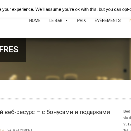
Deutsch
Español
B&B Hotei
Map
Pho
your experience. We'll assume you're ok with this, but you can opt-o
HOME
LE B&B
PRIX
ÉVÉNEMENTS
FRES
 веб-ресурс – с бонусами и подарками
Bed 
via 
95126
TTO
0 COMMENT
Tel.