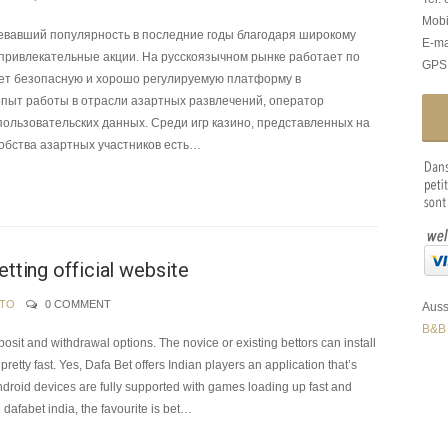
Mobi
оевавший популярность в последние годы благодаря широкому
E-ma
 привлекательные акции. На русскоязычном рынке работает по
GPS:
ает безопасную и хорошо регулируемую платформу в
опыт работы в отрасли азартных развлечений, оператор
ользовательских данных. Среди игр казино, представленных на
обства азартных участников есть…
etting official website
TTO
0 COMMENT
Aussi
B&B
posit and withdrawal options. The novice or existing bettors can install
tty fast. Yes, Dafa Bet offers Indian players an application that’s
droid devices are fully supported with games loading up fast and
 dafabet india, the favourite is bet…