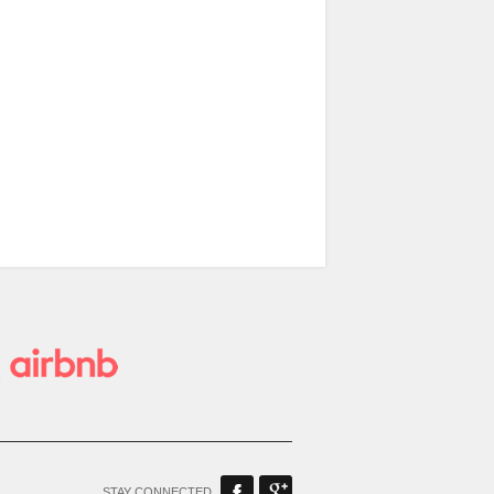
STAY CONNECTED