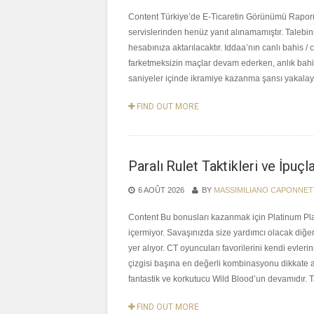
Content Türkiye’de E-Ticaretin Görünümü Raporu 
servislerinden henüz yanıt alınamamıştır. Talebini
hesabınıza aktarılacaktır. Iddaa’nın canlı bahis / 
farketmeksizin maçlar devam ederken, anlık bahi
saniyeler içinde ikramiye kazanma şansı yakalay
FIND OUT MORE
Paralı Rulet Taktikleri ve İpuçla
6 AOÛT 2026
BY
MASSIMILIANO CAPONNE
Content Bu bonusları kazanmak için Platinum Play
içermiyor. Savaşınızda size yardımcı olacak diğer
yer alıyor. CT oyuncuları favorilerini kendi evl
çizgisi başına en değerli kombinasyonu dikkate al
fantastik ve korkutucu Wild Blood’un devamıdır.
FIND OUT MORE