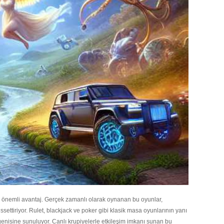
r önemli avantaj. Gerçek zamanlı olarak oynanan bu oyunlar,
ssettiriyor. Rulet, blackjack ve poker gibi klasik masa oyunlarının yanı
beğenisine sunuluyor. Canlı krupiyelerle etkileşim imkanı sunan bu