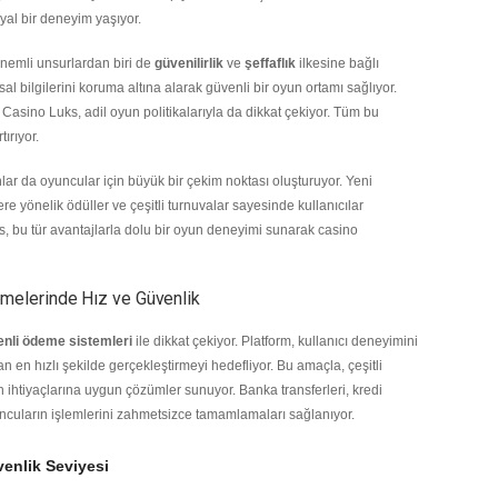
al bir deneyim yaşıyor.
nemli unsurlardan biri de
güvenilirlik
ve
şeffaflık
ilkesine bağlı
nsal bilgilerini koruma altına alarak güvenli bir oyun ortamı sağlıyor.
n Casino Luks, adil oyun politikalarıyla da dikkat çekiyor. Tüm bu
tırıyor.
 da oyuncular için büyük bir çekim noktası oluşturuyor. Yeni
re yönelik ödüller ve çeşitli turnuvalar sayesinde kullanıcılar
ks, bu tür avantajlarla dolu bir oyun deneyimi sunarak casino
melerinde Hız ve Güvenlik
venli ödeme sistemleri
ile dikkat çekiyor. Platform, kullanıcı deneyimini
en hızlı şekilde gerçekleştirmeyi hedefliyor. Bu amaçla, çeşitli
 ihtiyaçlarına uygun çözümler sunuyor. Banka transferleri, kredi
oyuncuların işlemlerini zahmetsizce tamamlamaları sağlanıyor.
enlik Seviyesi