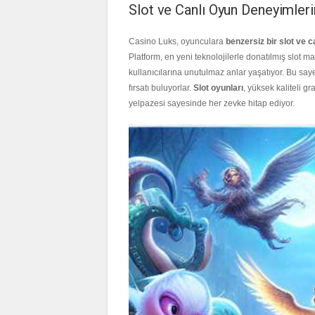
Slot ve Canlı Oyun Deneyimleri
Casino Luks, oyunculara
benzersiz bir slot ve 
Platform, en yeni teknolojilerle donatılmış slot m
kullanıcılarına unutulmaz anlar yaşatıyor. Bu sa
fırsatı buluyorlar.
Slot oyunları
, yüksek kaliteli gr
yelpazesi sayesinde her zevke hitap ediyor.