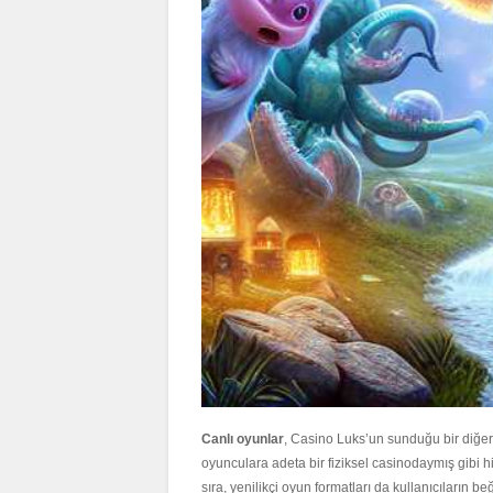
Canlı oyunlar
, Casino Luks’un sunduğu bir diğe
oyunculara adeta bir fiziksel casinodaymış gibi hi
sıra, yenilikçi oyun formatları da kullanıcıların 