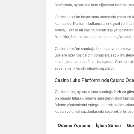
platformda, oyuncular hem eğleniyor hem de sosy
Casino Luks’un başarısının arkasında yatan en ö
kalmasıdır. Platform, kullanıcıların kişisel ve fina
Ayrıca, lisanslı bir casino olarak faaliyet göstere
özellikler, kullanıcıların platforma olan güvenini ar
Casino Luks’un sunduğu bonuslar ve promosyonlar
üyelere özel hoş geldin bonusları, sadık müşterile
kazançlarını artırma fırsatı buluyorlar. Casino Lu
severlerin ilk tercihi olmayı başarıyor.
Casino Luks Platformunda Casino Öde
Casino Luks, oyuncularına sunduğu
hızlı ve gü
ön planda tutarak, ödeme süreçlerini mümkün olan 
ödeme yöntemlerini entegre ederek, kullanıcıların
kartları ve dijital cüzdanlar gibi seçeneklerle, 
Ödeme Yöntemi
İşlem Süresi
Güv