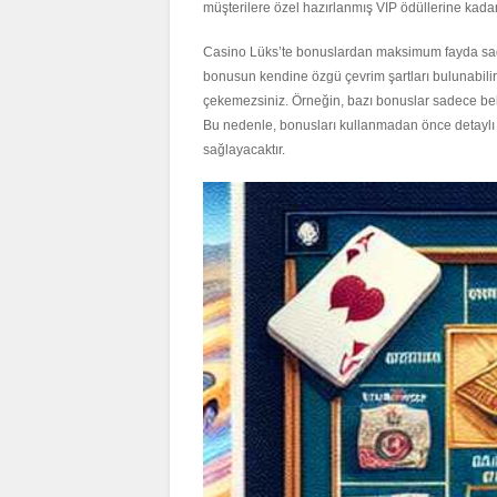
müşterilere özel hazırlanmış VIP ödüllerine kadar
Casino Lüks’te bonuslardan maksimum fayda sa
bonusun kendine özgü çevrim şartları bulunabilir
çekemezsiniz. Örneğin, bazı bonuslar sadece belirli
Bu nedenle, bonusları kullanmadan önce detaylı
sağlayacaktır.