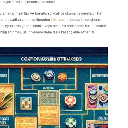
 birçok fırsatı kaçırmamış olursunuz.
ğlamak için
şartlar ve koşulları
dikkatlice okumanız gerekiyor. Her
 ve bu şartları yerine getirmeden
Lüks casino
bonus kazançlarınızı
 oyunlarda geçerli olabilir veya belirli bir süre içinde kullanılmalıdır.
 bilgi edinmek, uzun vadede daha fazla kazanç elde etmenizi