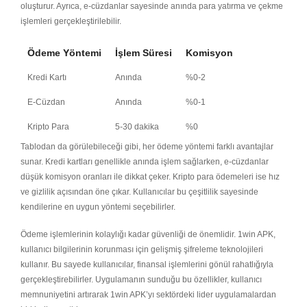
oluşturur. Ayrıca, e-cüzdanlar sayesinde anında para yatırma ve çekme
işlemleri gerçekleştirilebilir.
Ödeme Yöntemi
İşlem Süresi
Komisyon
Kredi Kartı
Anında
%0-2
E-Cüzdan
Anında
%0-1
Kripto Para
5-30 dakika
%0
Tablodan da görülebileceği gibi, her ödeme yöntemi farklı avantajlar
sunar. Kredi kartları genellikle anında işlem sağlarken, e-cüzdanlar
düşük komisyon oranları ile dikkat çeker. Kripto para ödemeleri ise hız
ve gizlilik açısından öne çıkar. Kullanıcılar bu çeşitlilik sayesinde
kendilerine en uygun yöntemi seçebilirler.
Ödeme işlemlerinin kolaylığı kadar güvenliği de önemlidir. 1win APK,
kullanıcı bilgilerinin korunması için gelişmiş şifreleme teknolojileri
kullanır. Bu sayede kullanıcılar, finansal işlemlerini gönül rahatlığıyla
gerçekleştirebilirler. Uygulamanın sunduğu bu özellikler, kullanıcı
memnuniyetini artırarak 1win APK’yı sektördeki lider uygulamalardan