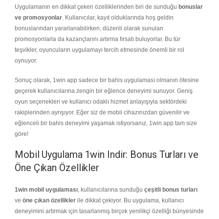
Uygulamanın en dikkat çeken özelliklerinden biri de sunduğu
bonuslar
ve promosyonlar
. Kullanıcılar, kayıt olduklarında hoş geldin
bonuslarından yararlanabilirken, düzenli olarak sunulan
promosyonlarla da kazançlarını artırma fırsatı buluyorlar. Bu tür
teşvikler, oyuncuların uygulamayı tercih etmesinde önemli bir rol
oynuyor.
Sonuç olarak, 1win app sadece bir bahis uygulaması olmanın ötesine
geçerek kullanıcılarına zengin bir eğlence deneyimi sunuyor. Geniş
oyun seçenekleri ve kullanıcı odaklı hizmet anlayışıyla sektördeki
rakiplerinden ayrışıyor. Eğer siz de mobil cihazınızdan güvenilir ve
eğlenceli bir bahis deneyimi yaşamak istiyorsanız, 1win app tam size
göre!
Mobil Uygulama 1win Indir: Bonus Turları ve
Öne Çıkan Özellikler
1win mobil uygulaması
, kullanıcılarına sunduğu
çeşitli bonus turları
ve
öne çıkan özellikler
ile dikkat çekiyor. Bu uygulama, kullanıcı
deneyimini artırmak için tasarlanmış birçok yenilikçi özelliği bünyesinde