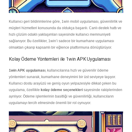
Kullanıcı geri bildirimlerine göre, 1win mobil uygulaması, güvenilirlik ve
müşteri hizmetleri konusunda da oldukça başarılı. Canlı destek hattı ve
hızlı çözüm odaklı yaklaşımları sayesinde kullanıcı memnuniyeti
sağlanıyor. Bu özellikler, 1win’i sadece bir kumarhane uygulaması
olmaktan çıkarıp kapsamlı bir eğlence platformuna dönüştürüyor.
Kolay Ödeme Yöntemleri ile 1win APK Uygulaması
1win APK uygulaması
, kullanıcılarına hızlı ve güvenilir ödeme
yöntemleri sunarak, kumarhane deneyimini bir üst seviyeye taşıyor.
Kullanıcı dostu arayüzü ve geniş oyun yelpazesiyle dikkat çeken bu
uygulama, özellikle
kolay ödeme seçenekleri
sayesinde rakiplerinden
ayrılıyor. Ödeme işlemlerinin basitliği ve güvenilirliği, kullanıcıların
uygulamayı tercih etmesinde önemli bir rol oynuyor.