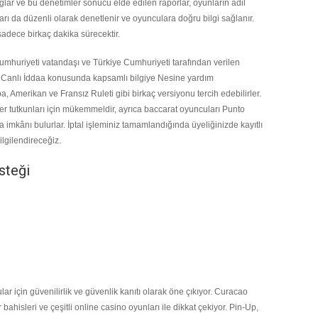
ar ve bu denetimler sonucu elde edilen raporlar, oyunların adil
arı da düzenli olarak denetlenir ve oyunculara doğru bilgi sağlanır.
sadece birkaç dakika sürecektir.
umhuriyeti vatandaşı ve Türkiye Cumhuriyeti tarafından verilen
r. Canlı İddaa konusunda kapsamlı bilgiye Nesine yardım
pa, Amerikan ve Fransız Ruleti gibi birkaç versiyonu tercih edebilirler.
r tutkunları için mükemmeldir, ayrıca baccarat oyuncuları Punto
mkânı bulurlar. İptal işleminiz tamamlandığında üyeliğinizde kayıtlı
lgilendireceğiz.
steği
ar için güvenilirlik ve güvenlik kanıtı olarak öne çıkıyor. Curacao
 bahisleri ve çeşitli online casino oyunları ile dikkat çekiyor. Pin-Up,