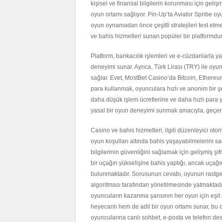
kişisel ve finansal bilgilerin korunması için geliş
oyun ortamı sağlıyor. Pin-Up’ta Aviator Spribe 
oyun oynamadan önce çeşitli stratejileri test etm
ve bahis hizmetleri sunan popüler bir platformdur
Platform, bankacılık işlemleri ve e-cüzdanlarla 
deneyimi sunar. Ayrıca, Türk Lirası (TRY) ile oy
sağlar. Evet, MostBet Casino’da Bitcoin, Ethereu
para kullanmak, oyunculara hızlı ve anonim bir şe
daha düşük işlem ücretlerine ve daha hızlı para 
yasal bir oyun deneyimi sunmak amacıyla, geçerli 
Casino ve bahis hizmetleri, ilgili düzenleyici otor
oyun koşulları altında bahis yaşayabilmelerini sağl
bilgilerinin güvenliğini sağlamak için gelişmiş şi
bir uçağın yükselişine bahis yaptığı, ancak uçağ
bulunmaktadır. Sorusunun cevabı, oyunun rastgelel
algoritması tarafından yönetilmesinde yatmaktad
oyuncuların kazanma şansının her oyun için eşit
heyecanlı hem de adil bir oyun ortamı sunar, bu da
oyuncularına canlı sohbet, e-posta ve telefon dest