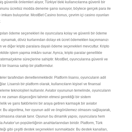
miş güvenlik önlemleri alıyor, Türkiye’deki kullanıcılarına güvenli bir
oyununu ücretsiz modda deneme şansı sunuyor, böylece gerçek para ile
e imkanı buluyorlar. MostBet Casino bonus, çevrim içi casino oyunları
.
yapılan ödeme seçenekleri ile oyunculara kolay ve güvenli bir ödeme
un oynamak, döviz kurlarından dolayı ek ücret ödemekten kaçınmanızı
m ve diğer kripto paralara dayalı ödeme seçenekleri mevcuttur. Kripto
kilde işlem yapma imkânı sunar. Ayrıca, kripto paralar genellikle
yatırma/çekme süreçlerine sahiptir. MostBet, oyuncularına güvenli ve
bir lisansa sahip bir platformdur.
iteler tarafından denetlenmektedir. Platform lisansı, oyuncuların adil
ar. Lisanslı bir platform olarak, kullanıcıların kişisel ve finansal
freleme teknolojileri kullanılır. Aviator oyununun temelinde, oyuncuların
ın ne zaman düşeceğini tahmin etmesi gerektiği bir sistem
ik ve şans faktörlerini bir araya getiren karmaşık bir aviator
ır. Bu algoritma, her oyunun adil ve öngörülemez olmasını sağlayarak,
 olmasına olanak tanır. Oyunun bu dinamik yapısı, oyunculara hem
 Aviator’un popülerliğinin anahtarlarından biridir. Platform, Türk
eği gibi çeşitli destek seçenekleri sunmaktadır. Bu destek kanalları,