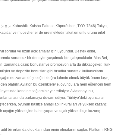
bushiki Kaisha Pairotto Kōporēshon, TYO: 7846) Tokyo,
i kâğıtlar ve mücevherler de üretmektedir fakat en ünlü ürünü pilot
ylı sorular ve uzun açıklamalar için uygundur. Destek ekibi,
tformda sorunsuz bir deneyim yaşatmak için çalışmaktadır. MostBet,
aynı zamanda cazip bonuslar ve promosyonlarla da dikkat çeker. Türk
şler ve depozito bonusları gibi fırsatlar sunarak, kullanıcıların
, uçağın ne zaman düşeceğini doğru tahmin etmek büyük önem taşır;
en olabilir. Aviator, bu özellikleriyle, oyunculara hem eğlenceli hem
ünyasında kendine sağlam bir yer ediniyor. Aviator oyunu,
unları arasında parlamaya devam ediyor. Türkiye’deki oyuncular
şfederken, oyunun basitçe anlaşılabilir kuralları ve yüksek kazanç
bir uçağın yükselişine bahis yapar ve uçak yükseldikçe kazanç
 adil bir ortamda olduklarından emin olmalarını sağlar. Platform, RNG