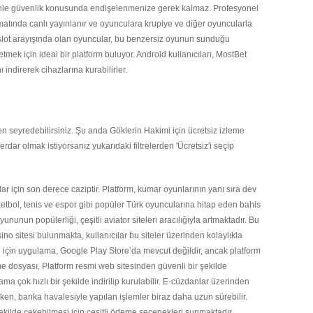
edenle güvenlik konusunda endişelenmenize gerek kalmaz. Profesyonel
matında canlı yayınlanır ve oyunculara krupiye ve diğer oyuncularla
slot arayışında olan oyuncular, bu benzersiz oyunun sunduğu
tmek için ideal bir platform buluyor. Android kullanıcıları, MostBet
ndirerek cihazlarına kurabilirler.
n seyredebilirsiniz. Şu anda Göklerin Hakimi için ücretsiz izleme
ar olmak istiyorsanız yukarıdaki filtrelerden 'Ücretsiz'i seçip
 için son derece caziptir. Platform, kumar oyunlarının yanı sıra dev
sketbol, tenis ve espor gibi popüler Türk oyuncularına hitap eden bahis
yununun popülerliği, çeşitli aviator siteleri aracılığıyla artmaktadır. Bu
o sitesi bulunmakta, kullanıcılar bu siteler üzerinden kolaylıkla
 için uygulama, Google Play Store’da mevcut değildir, ancak platform
me dosyası, Platform resmi web sitesinden güvenli bir şekilde
lama çok hızlı bir şekilde indirilip kurulabilir. E-cüzdanlar üzerinden
rken, banka havalesiyle yapılan işlemler biraz daha uzun sürebilir.
şekilde çekebilmesi için çeşitli ödeme seçenekleri sunmaktadır.