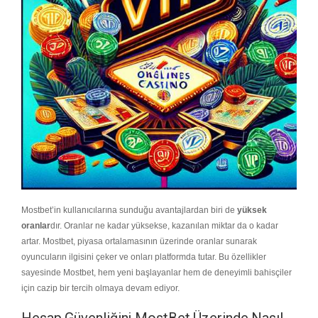
Mostbet’in kullanıcılarına sunduğu avantajlardan biri de
yüksek
oranlar
dır. Oranlar ne kadar yüksekse, kazanılan miktar da o kadar
artar. Mostbet, piyasa ortalamasının üzerinde oranlar sunarak
oyuncuların ilgisini çeker ve onları platformda tutar. Bu özellikler
sayesinde Mostbet, hem yeni başlayanlar hem de deneyimli bahisçiler
için cazip bir tercih olmaya devam ediyor.