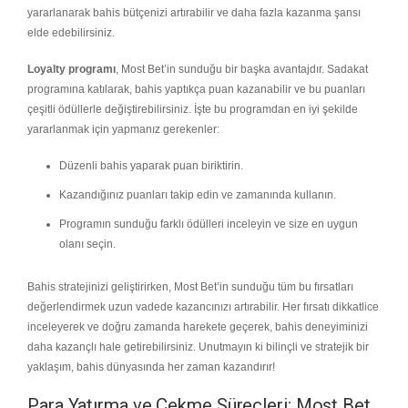
yararlanarak bahis bütçenizi artırabilir ve daha fazla kazanma şansı
elde edebilirsiniz.
Loyalty programı
, Most Bet’in sunduğu bir başka avantajdır. Sadakat
programına katılarak, bahis yaptıkça puan kazanabilir ve bu puanları
çeşitli ödüllerle değiştirebilirsiniz. İşte bu programdan en iyi şekilde
yararlanmak için yapmanız gerekenler:
Düzenli bahis yaparak puan biriktirin.
Kazandığınız puanları takip edin ve zamanında kullanın.
Programın sunduğu farklı ödülleri inceleyin ve size en uygun
olanı seçin.
Bahis stratejinizi geliştirirken, Most Bet’in sunduğu tüm bu fırsatları
değerlendirmek uzun vadede kazancınızı artırabilir. Her fırsatı dikkatlice
inceleyerek ve doğru zamanda harekete geçerek, bahis deneyiminizi
daha kazançlı hale getirebilirsiniz. Unutmayın ki bilinçli ve stratejik bir
yaklaşım, bahis dünyasında her zaman kazandırır!
Para Yatırma ve Çekme Süreçleri: Most Bet