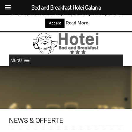
Bed and Breakfast Hotei Catania
This website uses cookies to improve your experience. We'll
assume you're ok with this, but you can opt-out if you wish.
Italiano
English
Français
Deutsch
Read More
Accept
Español
MENU
NEWS & OFFERTE