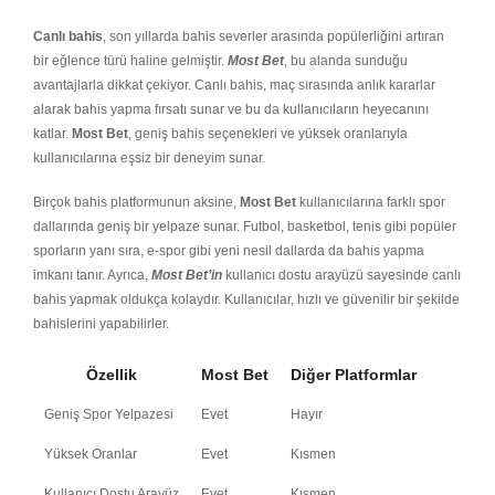
Canlı bahis
, son yıllarda bahis severler arasında popülerliğini artıran
bir eğlence türü haline gelmiştir.
Most Bet
, bu alanda sunduğu
avantajlarla dikkat çekiyor. Canlı bahis, maç sırasında anlık kararlar
alarak bahis yapma fırsatı sunar ve bu da kullanıcıların heyecanını
katlar.
Most Bet
, geniş bahis seçenekleri ve yüksek oranlarıyla
kullanıcılarına eşsiz bir deneyim sunar.
Birçok bahis platformunun aksine,
Most Bet
kullanıcılarına farklı spor
dallarında geniş bir yelpaze sunar. Futbol, basketbol, tenis gibi popüler
sporların yanı sıra, e-spor gibi yeni nesil dallarda da bahis yapma
imkanı tanır. Ayrıca,
Most Bet’in
kullanıcı dostu arayüzü sayesinde canlı
bahis yapmak oldukça kolaydır. Kullanıcılar, hızlı ve güvenilir bir şekilde
bahislerini yapabilirler.
Özellik
Most Bet
Diğer Platformlar
Geniş Spor Yelpazesi
Evet
Hayır
Yüksek Oranlar
Evet
Kısmen
Kullanıcı Dostu Arayüz
Evet
Kısmen