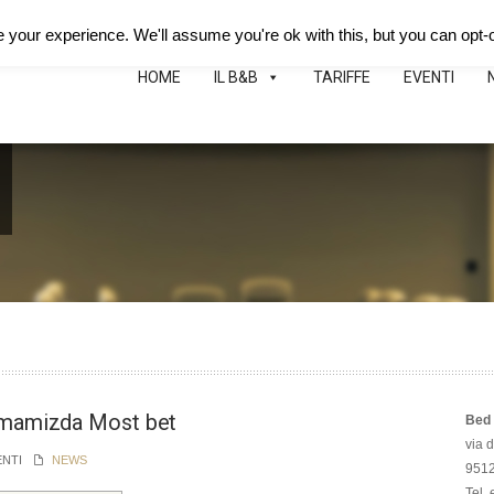
Deutsch
Español
B&B Hotei
Map
Pho
your experience. We'll assume you're ok with this, but you can opt-o
HOME
IL B&B
TARIFFE
EVENTI
ormamizda Most bet
Bed 
via 
ENTI
NEWS
95126
Tel.