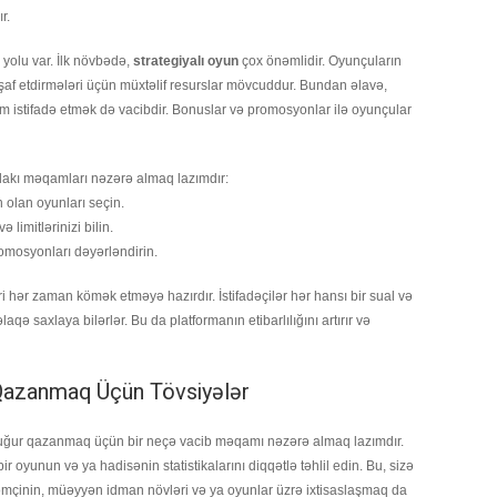
r.
yolu var. İlk növbədə,
strategiyalı oyun
çox önəmlidir. Oyunçuların
nkişaf etdirmələri üçün müxtəlif resurslar mövcuddur. Bundan əlavə,
 istifadə etmək də vacibdir. Bonuslar və promosyonlar ilə oyunçular
akı məqamları nəzərə almaq lazımdır:
 olan oyunları seçin.
limitlərinizi bilin.
mosyonları dəyərləndirin.
 hər zaman kömək etməyə hazırdır. İstifadəçilər hər hansı bir sual və
aqə saxlaya bilərlər. Bu da platformanın etibarlılığını artırır və
Qazanmaq Üçün Tövsiyələr
uğur qazanmaq üçün bir neçə vacib məqamı nəzərə almaq lazımdır.
 oyunun və ya hadisənin statistikalarını diqqətlə təhlil edin. Bu, sizə
çinin, müəyyən idman növləri və ya oyunlar üzrə ixtisaslaşmaq da