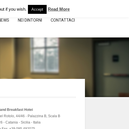
ne:
+39.095.492075
info@bebhoteicatania.it
ut if you wish.
Read More
Accept
NEWS
NEI DINTORNI
CONTATTACI
and Breakfast Hotei
del Rotolo, 44/46 - Palazzina B, Scala B
 - Catania - Sicilia - Italia
 e Fax. +39 095.492075