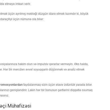
əldə etməyə imkan verir.
tmək üçün ayrılmış məbləği düzgün idarə etmək lazımdır ki, böyük
idarəçiliyi üçün nümunə ola bilər:
osiyalarınıza hakim olun və impulsiv qərarlar verməyin. Əks halda,
ilər. Hər bir mərcdən əvvəl soyuqqanlı düşünmək və analiz etmək
promosyonlardan
faydalanmaq sizin üçün əlavə üstünlük yarada bilər.
larınızı genişləndirir. Lakin hər bir bonusun şərtlərini diqqətlə oxumaq
asınız.
dəçi Mühafizəsi