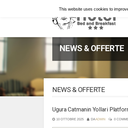
Italiano
English
Français
This website uses cookies to improve 
NEWS & OFFERTE
NEWS & OFFERTE
Ugura Catmanin Yollari Platf
10 OTTOBRE 2025
DA
ADMIN
0 COMM