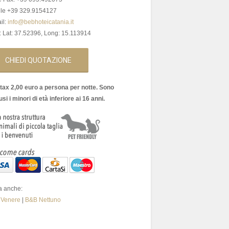
le +39 329.9154127
il:
info@bebhoteicatania.it
 Lat: 37.52396, Long: 15.113914
CHIEDI QUOTAZIONE
 tax 2,00 euro a persona per notte. Sono
si i minori di età inferiore ai 16 anni.
ta anche:
 Venere
|
B&B Nettuno