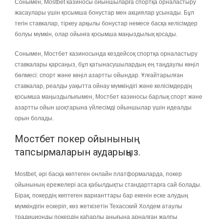
Сонымен, Mostbet казиносы ойыншыларға спортқа орналастыру
жасаулары үшін қосымша бонустар мен акциялар ұсынады. Бұл
тегін ставкалар, тіркеу арқылы бонустар немесе басқа келісімдер
болуы мүмкін, олар ойынға қосымша маңыздылық қосады.
Сонымен, Мостбет казиносында кездейсоқ спортқа орналастыру
ставкалары қарсаңыз, бұл қатынасушылардың ең таңдаулы көңіл
бөлмесі: спорт және көңіл азартты ойындар. Ұлғайтарылған
ставкалар, реалды уақытта ойнау мүмкіндігі және келісімдердің
қосымша маңыздылығымен, Мостбет казиносы барлық спорт және
азартты ойын шоқтарына үйлесімді ойыншылар үшін идеалды
орын болады.
Мостбет покер ойынының
тапсырмаларын аударыңыз.
Mostbet, әрі басқа көптеген онлайн платформаларда, покер
ойынының ережелері аса қабылдықты стандарттарға сай болады.
Бірақ, покердің көптеген варианттары бар екенін еске алудың
мүмкіндігін ескеріп, көз жеткізетін Техасский Холдем атаулы
традиционды покердің қаһарлы анығына арналған жалпы