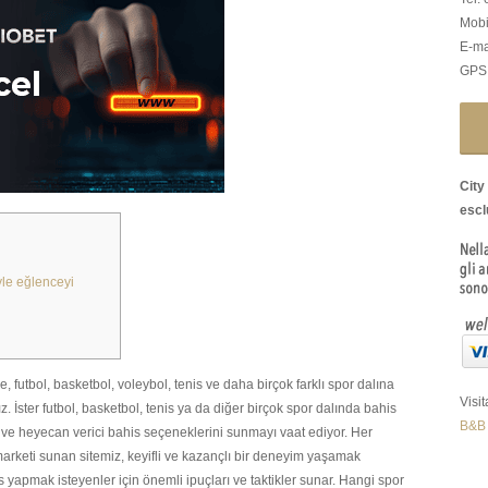
Mobi
E-ma
GPS:
City
esclu
yle eğlenceyi
futbol, basketbol, ​​voleybol, ​​tenis ve daha birçok farklı spor dalına
Visi
 İster futbol, basketbol, tenis ya da diğer birçok spor dalında bahis
B&B
ı ve heyecan verici bahis seçeneklerini sunmayı vaat ediyor. Her
arketi sunan sitemiz, keyifli ve kazançlı bir deneyim yaşamak
is yapmak isteyenler için önemli ipuçları ve taktikler sunar. Hangi spor