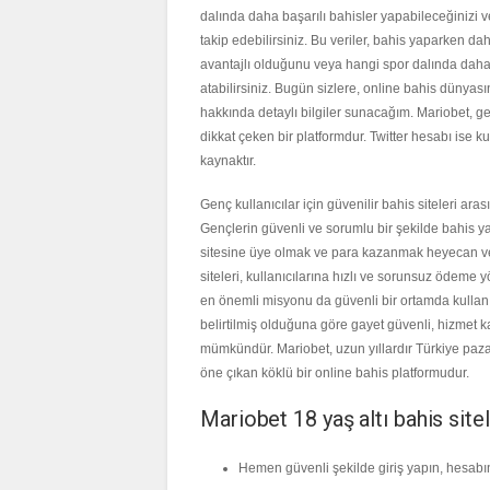
dalında daha başarılı bahisler yapabileceğinizi v
takip edebilirsiniz. Bu veriler, bahis yaparken da
avantajlı olduğunu veya hangi spor dalında dah
atabilirsiniz. Bugün sizlere, online bahis dünyası
hakkında detaylı bilgiler sunacağım. Mariobet, ge
dikkat çeken bir platformdur. Twitter hesabı ise ku
kaynaktır.
Genç kullanıcılar için güvenilir bahis siteleri ar
Gençlerin güvenli ve sorumlu bir şekilde bahis ya
sitesine üye olmak ve para kazanmak heyecan veric
siteleri, kullanıcılarına hızlı ve sorunsuz ödeme
en önemli misyonu da güvenli bir ortamda kullanıc
belirtilmiş olduğuna göre gayet güvenli, hizmet k
mümkündür. Mariobet, uzun yıllardır Türkiye paza
öne çıkan köklü bir online bahis platformudur.
Mariobet 18 yaş altı bahis sitel
Hemen güvenli şekilde giriş yapın, hesab