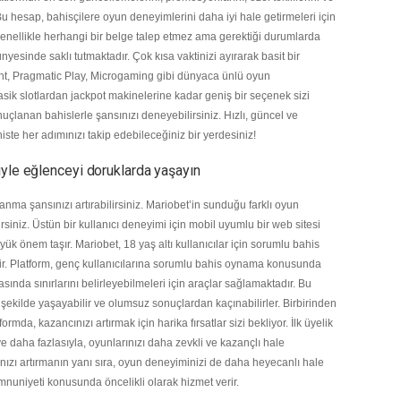
 Bu hesap, bahisçilere oyun deneyimlerini daha iyi hale getirmeleri için
 genellikle herhangi bir belge talep etmez ama gerektiği durumlarda
esinde saklı tutmaktadır. Çok kısa vaktinizi ayırarak basit bir
Ent, Pragmatic Play, Microgaming gibi dünyaca ünlü oyun
lasik slotlardan jackpot makinelerine kadar geniş bir seçenek sizi
uçlanan bahislerle şansınızı deneyebilirsiniz. Hızlı, güncel ve
histe her adımınızı takip edebileceğiniz bir yerdesiniz!
iyle eğlenceyi doruklarda yaşayın
nma şansınızı artırabilirsiniz. Mariobet’in sunduğu farklı oyun
irsiniz. Üstün bir kullanıcı deneyimi için mobil uyumlu bir web sitesi
yük önem taşır. Mariobet, 18 yaş altı kullanıcılar için sorumlu bahis
dir. Platform, genç kullanıcılarına sorumlu bahis oynama konusunda
sında sınırlarını belirleyebilmeleri için araçlar sağlamaktadır. Bu
 şekilde yaşayabilir ve olumsuz sonuçlardan kaçınabilirler. Birbirinden
da, kazancınızı artırmak için harika fırsatlar sizi bekliyor. İlk üyelik
ı ve daha fazlasıyla, oyunlarınızı daha zevkli ve kazançlı hale
rınızı artırmanın yanı sıra, oyun deneyiminizi de daha heyecanlı hale
memnuniyeti konusunda öncelikli olarak hizmet verir.