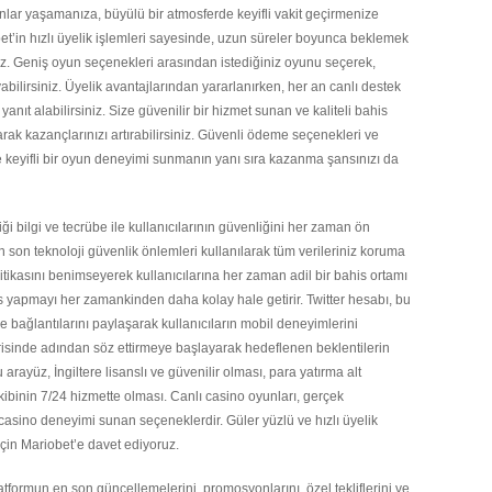
 anlar yaşamanıza, büyülü bir atmosferde keyifli vakit geçirmenize
et’in hızlı üyelik işlemleri sayesinde, uzun süreler boyunca beklemek
z. Geniş oyun seçenekleri arasından istediğiniz oyunu seçerek,
irsiniz. Üyelik avantajlarından yararlanırken, her an canlı destek
 yanıt alabilirsiniz. Size güvenilir bir hizmet sunan ve kaliteli bahis
ak kazançlarınızı artırabilirsiniz. Güvenli ödeme seçenekleri ve
re keyifli bir oyun deneyimi sunmanın yanı sıra kazanma şansınızı da
i bilgi ve tecrübe ile kullanıcılarının güvenliğini her zaman ön
n son teknoloji güvenlik önlemleri kullanılarak tüm verileriniz koruma
litikasını benimseyerek kullanıcılarına her zaman adil bir bahis ortamı
 yapmayı her zamankinden daha kolay hale getirir. Twitter hesabı, bu
e bağlantılarını paylaşarak kullanıcıların mobil deneyimlerini
erisinde adından söz ettirmeye başlayarak hedeflenen beklentilerin
 arayüz, İngiltere lisanslı ve güvenilir olması, para yatırma alt
ekibinin 7/24 hizmette olması. Canlı casino oyunları, gerçek
casino deneyimi sunan seçeneklerdir. Güler yüzlü ve hızlı üyelik
için Mariobet’e davet ediyoruz.
atformun en son güncellemelerini, promosyonlarını, özel tekliflerini ve