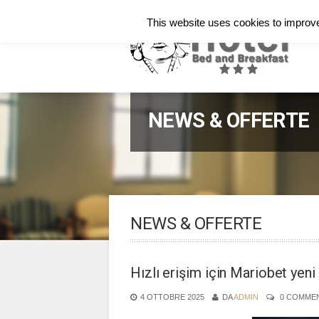
Italiano
English
Français
This website uses cookies to improve 
NEWS & OFFERTE
NEWS & OFFERTE
Hızlı erişim için Mariobet yeni
4 OTTOBRE 2025
DA
ADMIN
0 COMME