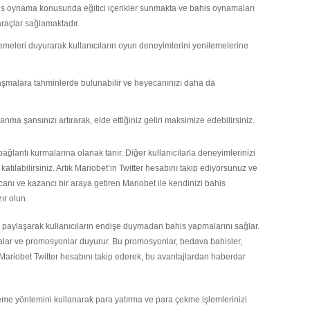
his oynama konusunda eğitici içerikler sunmakta ve bahis oynamaları
 araçlar sağlamaktadır.
lemeleri duyurarak kullanıcıların oyun deneyimlerini yenilemelerine
laşmalara tahminlerde bulunabilir ve heyecanınızı daha da
a şansınızı artırarak, elde ettiğiniz geliri maksimize edebilirsiniz.
 bağlantı kurmalarına olanak tanır. Diğer kullanıcılarla deneyimlerinizi
a katılabilirsiniz. Artık Mariobet’in Twitter hesabını takip ediyorsunuz ve
canı ve kazancı bir araya getiren Mariobet ile kendinizi bahis
ır olun.
rini paylaşarak kullanıcıların endişe duymadan bahis yapmalarını sağlar.
yalar ve promosyonlar duyurur. Bu promosyonlar, bedava bahisler,
ir. Mariobet Twitter hesabını takip ederek, bu avantajlardan haberdar
me yöntemini kullanarak para yatırma ve para çekme işlemlerinizi