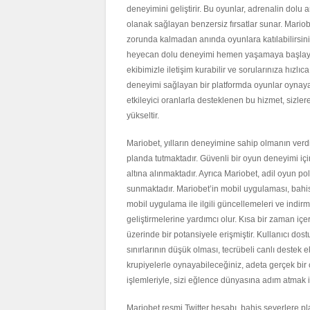
deneyimini geliştirir. Bu oyunlar, adrenalin dolu
olanak sağlayan benzersiz fırsatlar sunar. Mariob
zorunda kalmadan anında oyunlara katılabilirsini
heyecan dolu deneyimi hemen yaşamaya başlayabil
ekibimizle iletişim kurabilir ve sorularınıza hızlıca
deneyimi sağlayan bir platformda oyunlar oynayar
etkileyici oranlarla desteklenen bu hizmet, sizle
yükseltir.
Mariobet, yılların deneyimine sahip olmanın verdiğ
planda tutmaktadır. Güvenli bir oyun deneyimi içi
altına alınmaktadır. Ayrıca Mariobet, adil oyun po
sunmaktadır. Mariobet’in mobil uygulaması, bahis
mobil uygulama ile ilgili güncellemeleri ve indirm
geliştirmelerine yardımcı olur. Kısa bir zaman iç
üzerinde bir potansiyele erişmiştir. Kullanıcı dostu
sınırlarının düşük olması, tecrübeli canlı destek 
krupiyelerle oynayabileceğiniz, adeta gerçek bir 
işlemleriyle, sizi eğlence dünyasına adım atmak 
Mariobet resmi Twitter hesabı, bahis severlere pl