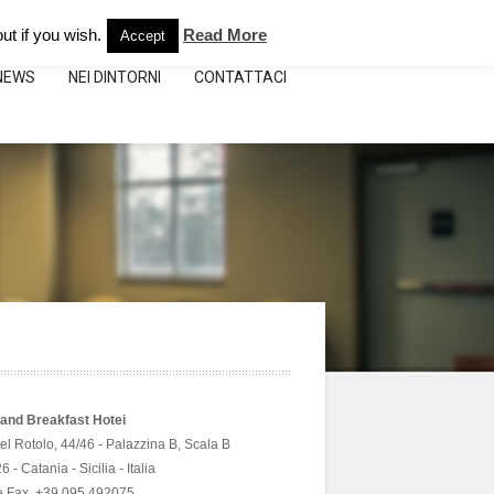
ne:
+39.095.492075
info@bebhoteicatania.it
ut if you wish.
Read More
Accept
NEWS
NEI DINTORNI
CONTATTACI
and Breakfast Hotei
del Rotolo, 44/46 - Palazzina B, Scala B
 - Catania - Sicilia - Italia
 e Fax. +39 095.492075