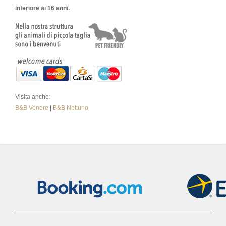
inferiore ai 16 anni.
Visita anche:
B&B Venere
|
B&B Nettuno