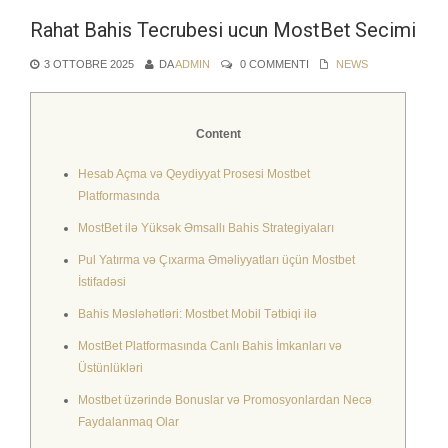
Rahat Bahis Tecrubesi ucun MostBet Secimi
3 OTTOBRE 2025
DA
ADMIN
0 COMMENTI
NEWS
Content
Hesab Açma və Qeydiyyat Prosesi Mostbet
Platformasında
MostBet ilə Yüksək Əmsallı Bahis Strategiyaları
Pul Yatırma və Çıxarma Əməliyyatları üçün Mostbet
İstifadəsi
Bahis Məsləhətləri: Mostbet Mobil Tətbiqi ilə
MostBet Platformasında Canlı Bahis İmkanları və
Üstünlükləri
Mostbet üzərində Bonuslar və Promosyonlardan Necə
Faydalanmaq Olar