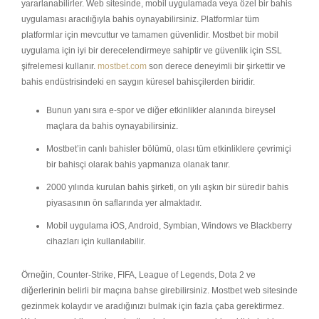
yararlanabilirler. Web sitesinde, mobil uygulamada veya özel bir bahis
uygulaması aracılığıyla bahis oynayabilirsiniz. Platformlar tüm
platformlar için mevcuttur ve tamamen güvenlidir. Mostbet bir mobil
uygulama için iyi bir derecelendirmeye sahiptir ve güvenlik için SSL
şifrelemesi kullanır.
mostbet.com
son derece deneyimli bir şirkettir ve
bahis endüstrisindeki en saygın küresel bahisçilerden biridir.
Bunun yanı sıra e-spor ve diğer etkinlikler alanında bireysel
maçlara da bahis oynayabilirsiniz.
Mostbet’in canlı bahisler bölümü, olası tüm etkinliklere çevrimiçi
bir bahisçi olarak bahis yapmanıza olanak tanır.
2000 yılında kurulan bahis şirketi, on yılı aşkın bir süredir bahis
piyasasının ön saflarında yer almaktadır.
Mobil uygulama iOS, Android, Symbian, Windows ve Blackberry
cihazları için kullanılabilir.
Örneğin, Counter-Strike, FIFA, League of Legends, Dota 2 ve
diğerlerinin belirli bir maçına bahse girebilirsiniz. Mostbet web sitesinde
gezinmek kolaydır ve aradığınızı bulmak için fazla çaba gerektirmez.