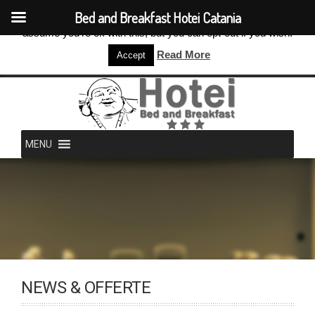
Bed and Breakfast Hotei Catania
This website uses cookies to improve your experience. We'll
assume you're ok with this, but you can opt-out if you wish.
Italiano
English
Français
Deutsch
Read More
Accept
Español
MENU
NEWS & OFFERTE