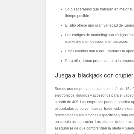
Solo esperamos que trabajen en mejor su 
tiempo posible.
El sitio ofrece una gran variedad de jueg
Los códigos de marketing son códigos únic
marketing o un descuento en servicios.
Estos eventos dan a los jugadores la oport
Para ello, deben proporcionar a la empres
Juega al blackjack con crupier
Somos una empresa murciana con más de 15 años d
electrónicos, líquidos y accesorios para el vape
a partir de 40€. Las empresas pueden solicitar o
etiquetadas como verificadas, tratan sobre exper
restricciones y limitaciones específicas y solo e
en cuenta este derecho. Los clientes deben revi
asegurarse de que comprenden la oferta y pueden