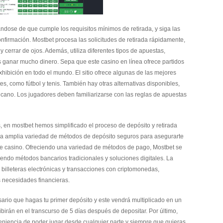
ándose de que cumple los requisitos mínimos de retirada, y siga las
confirmación. Mostbet procesa las solicitudes de retirada rápidamente,
 cerrar de ojos. Además, utiliza diferentes tipos de apuestas,
ganar mucho dinero. Sepa que este casino en línea ofrece partidos
xhibición en todo el mundo. El sitio ofrece algunas de las mejores
, como fútbol y tenis. También hay otras alternativas disponibles,
icano. Los jugadores deben familiarizarse con las reglas de apuestas
, en mostbet hemos simplificado el proceso de depósito y retirada
a amplia variedad de métodos de depósito seguros para asegurarte
de casino. Ofreciendo una variedad de métodos de pago, Mostbet se
yendo métodos bancarios tradicionales y soluciones digitales. La
, billeteras electrónicas y transacciones con criptomonedas,
 necesidades financieras.
rio que hagas tu primer depósito y este vendrá multiplicado en un
ibirán en el transcurso de 5 días después de depositar. Por último,
niencia de poder jugar desde cualquier parte y siempre que quieras.