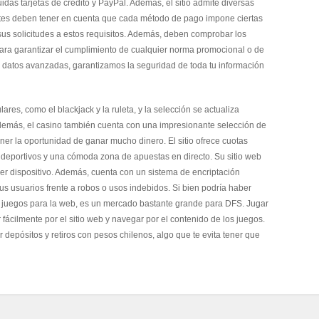
idas tarjetas de crédito y PayPal. Además, el sitio admite diversas
entes deben tener en cuenta que cada método de pago impone ciertas
sus solicitudes a estos requisitos. Además, deben comprobar los
ara garantizar el cumplimiento de cualquier norma promocional o de
e datos avanzadas, garantizamos la seguridad de toda tu información
es, como el blackjack y la ruleta, y la selección se actualiza
demás, el casino también cuenta con una impresionante selección de
ner la oportunidad de ganar mucho dinero. El sitio ofrece cuotas
 deportivos y una cómoda zona de apuestas en directo. Su sitio web
uier dispositivo. Además, cuenta con un sistema de encriptación
s usuarios frente a robos o usos indebidos. Si bien podría haber
de juegos para la web, es un mercado bastante grande para DFS. Jugar
fácilmente por el sitio web y navegar por el contenido de los juegos.
 depósitos y retiros con pesos chilenos, algo que te evita tener que