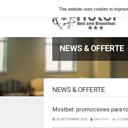
Italiano
English
Français
This website uses cookies to improve 
NEWS & OFFERTE
NEWS & OFFERTE
Mostbet: promociones para to
26 SETTEMBRE 2025
DA
ADMIN
0 COM