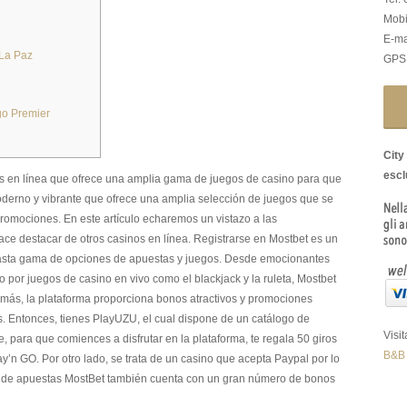
Mobi
E-ma
 La Paz
GPS:
go Premier
City
esclu
os en línea que ofrece una amplia gama de juegos de casino para que
moderno y vibrante que ofrece una amplia selección de juegos que se
promociones. En este artículo echaremos un vistazo a las
hace destacar de otros casinos en línea. Registrarse en Mostbet es un
 vasta gama de opciones de apuestas y juegos. Desde emocionantes
o por juegos de casino en vivo como el blackjack y la ruleta, Mostbet
emás, la plataforma proporciona bonos atractivos y promociones
. Entonces, tienes PlayUZU, el cual dispone de un catálogo de
Visi
e, para que comiences a disfrutar en la plataforma, te regala 50 giros
B&B
’n GO. Por otro lado, se trata de un casino que acepta Paypal por lo
de apuestas MostBet también cuenta con un gran número de bonos