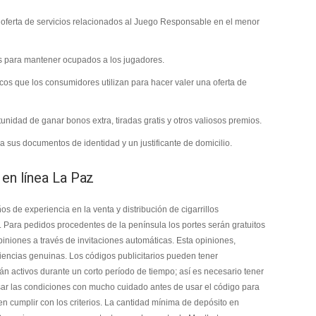
oferta de servicios relacionados al Juego Responsable en el menor
os para mantener ocupados a los jugadores.
os que los consumidores utilizan para hacer valer una oferta de
unidad de ganar bonos extra, tiradas gratis y otros valiosos premios.
a sus documentos de identidad y un justificante de domicilio.
 en línea La Paz
e experiencia en la venta y distribución de cigarrillos
o. Para pedidos procedentes de la península los portes serán gratuitos
piniones a través de invitaciones automáticas. Esta opiniones,
iencias genuinas. Los códigos publicitarios pueden tener
stán activos durante un corto período de tiempo; así es necesario tener
sar las condiciones con mucho cuidado antes de usar el código para
 cumplir con los criterios. La cantidad mínima de depósito en