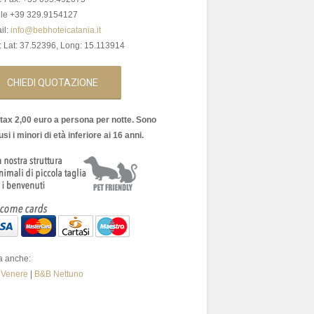
le +39 329.9154127
il:
info@bebhoteicatania.it
 Lat: 37.52396, Long: 15.113914
CHIEDI QUOTAZIONE
 tax 2,00 euro a persona per notte. Sono
si i minori di età inferiore ai 16 anni.
ta anche:
 Venere
|
B&B Nettuno