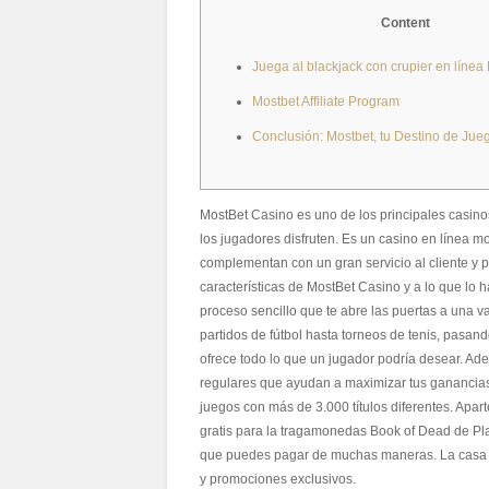
Content
Juega al blackjack con crupier en línea
Mostbet Affiliate Program
Conclusión: Mostbet, tu Destino de Jue
MostBet Casino es uno de los principales casin
los jugadores disfruten. Es un casino en línea 
complementan con un gran servicio al cliente y 
características de MostBet Casino y a lo que lo 
proceso sencillo que te abre las puertas a una
partidos de fútbol hasta torneos de tenis, pasand
ofrece todo lo que un jugador podría desear. Ad
regulares que ayudan a maximizar tus ganancias
juegos con más de 3.000 títulos diferentes. Apart
gratis para la tragamonedas Book of Dead de Play
que puedes pagar de muchas maneras. La casa 
y promociones exclusivos.