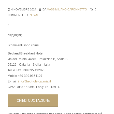
4 NOVEMBRE 2024
DA
MASSIMILIANO CAPONNETTO
0
COMMENTI
NEWS
c
bkjhjhkjhkj
I commenti sono chiusi
Bed and Breakfast Hotei
via del Rotolo, 44/46 - Palazzina B, Scala B
95126 - Catania - Sicilia - Italia
Tel. e Fax. +39 095.492075
Mobile +39 329.9154127
E-mail:
info@bebhoteicatania.it
GPS: Lat: 37.52396, Long: 15.113914
CHIEDI QUOTAZIONE