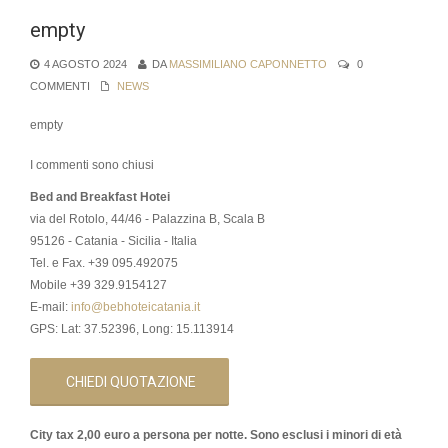
empty
4 AGOSTO 2024
DA
MASSIMILIANO CAPONNETTO
0
COMMENTI
NEWS
empty
I commenti sono chiusi
Bed and Breakfast Hotei
via del Rotolo, 44/46 - Palazzina B, Scala B
95126 - Catania - Sicilia - Italia
Tel. e Fax. +39 095.492075
Mobile +39 329.9154127
E-mail:
info@bebhoteicatania.it
GPS: Lat: 37.52396, Long: 15.113914
CHIEDI QUOTAZIONE
City tax 2,00 euro a persona per notte. Sono esclusi i minori di età