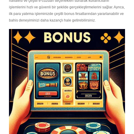
havalesi ve çeşitli e-cüzdan seçenekleri sunarak kullanıcıların
işlemlerini hızlı ve güvenli bir şekilde gerçekleştirmelerini sağlar. Ayrıca,
ilk para yatırma işleminizde çeşitli bonus fırsatlarından yararlanabilir ve
bahis deneyiminizi daha kazançlı hale getirebilirsiniz.