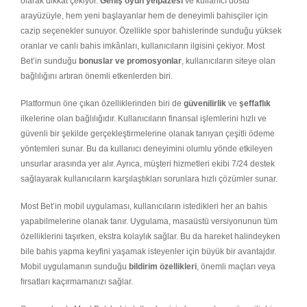
olarak dikkat çekiyor.
Geniş oyun yelpazesi
ve kullanıcı dostu
arayüzüyle, hem yeni başlayanlar hem de deneyimli bahisçiler için
cazip seçenekler sunuyor. Özellikle spor bahislerinde sunduğu yüksek
oranlar ve canlı bahis imkânları, kullanıcıların ilgisini çekiyor. Most
Bet’in sunduğu
bonuslar ve promosyonlar
, kullanıcıların siteye olan
bağlılığını artıran önemli etkenlerden biri.
Platformun öne çıkan özelliklerinden biri de
güvenilirlik
ve
şeffaflık
ilkelerine olan bağlılığıdır. Kullanıcıların finansal işlemlerini hızlı ve
güvenli bir şekilde gerçekleştirmelerine olanak tanıyan çeşitli ödeme
yöntemleri sunar. Bu da kullanıcı deneyimini olumlu yönde etkileyen
unsurlar arasında yer alır. Ayrıca, müşteri hizmetleri ekibi 7/24 destek
sağlayarak kullanıcıların karşılaştıkları sorunlara hızlı çözümler sunar.
Most Bet’in mobil uygulaması, kullanıcıların istedikleri her an bahis
yapabilmelerine olanak tanır. Uygulama, masaüstü versiyonunun tüm
özelliklerini taşırken, ekstra kolaylık sağlar. Bu da hareket halindeyken
bile bahis yapma keyfini yaşamak isteyenler için büyük bir avantajdır.
Mobil uygulamanın sunduğu
bildirim özellikleri
, önemli maçları veya
fırsatları kaçırmamanızı sağlar.