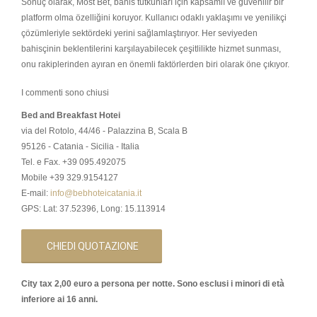
Sonuç olarak, Most Bet, bahis tutkunları için kapsamlı ve güvenilir bir
platform olma özelliğini koruyor. Kullanıcı odaklı yaklaşımı ve yenilikçi
çözümleriyle sektördeki yerini sağlamlaştırıyor. Her seviyeden
bahisçinin beklentilerini karşılayabilecek çeşitlilikte hizmet sunması,
onu rakiplerinden ayıran en önemli faktörlerden biri olarak öne çıkıyor.
I commenti sono chiusi
Bed and Breakfast Hotei
via del Rotolo, 44/46 - Palazzina B, Scala B
95126 - Catania - Sicilia - Italia
Tel. e Fax. +39 095.492075
Mobile +39 329.9154127
E-mail:
info@bebhoteicatania.it
GPS: Lat: 37.52396, Long: 15.113914
CHIEDI QUOTAZIONE
City tax 2,00 euro a persona per notte. Sono esclusi i minori di età
inferiore ai 16 anni.