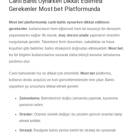
Canlı Bahis Oynarken Dikkat Edilmesi
Gerekenler Most bet Platformunda
Most bet platformunda canlı bahis oynarken dikkat edilmesi
gerekenler
, kullanıcıların hem eğlenceli hem de kazançlı bir deneyim
yaşamalarını sağlar. İlk olarak,
maç öncesi analiz
yapmanın önemini
vurgulamak gerekir. Takımların form durumları, sakatlıklar ve hava
koşulları gibi faktörler, bahis stratejinizi doğrudan etkileyebilir.
Most bet
,
bu tür bilgileri kullanıcılarına sunarak daha bilinçli kararlar almalarına
yardımcı olur.
Canlı bahislerde hız ve dikkat çok önemlidir.
Most bet
platformu,
kullanıcı dostu arayüzü ve hızlı güncellemeleriyle öne çıkar. Bahis
yaparken şu unsurlara dikkat etmek gerekir:
Zamanlama:
Bahislerinizi doğru zamanda yapmak, kazanma
şansınızı artırır.
Oranlar:
Oranlar sürekli değişir; bu yüzden güncel oranları takip
etmek kritiktir.
Strateji:
Rastgele bahis yerine belirli bir strateji ile oynamak