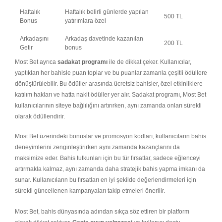
Haftalık
Haftalık belirli günlerde yapılan
500 TL
Bonus
yatırımlara özel
Arkadaşını
Arkadaş davetinde kazanılan
200 TL
Getir
bonus
Most Bet ayrıca
sadakat programı
ile de dikkat çeker. Kullanıcılar,
yaptıkları her bahisle puan toplar ve bu puanlar zamanla çeşitli ödüllere
dönüştürülebilir. Bu ödüller arasında ücretsiz bahisler, özel etkinliklere
katılım hakları ve hatta nakit ödüller yer alır. Sadakat programı, Most Bet
kullanıcılarının siteye bağlılığını artırırken, aynı zamanda onları sürekli
olarak ödüllendirir.
Most Bet üzerindeki bonuslar ve promosyon kodları, kullanıcıların bahis
deneyimlerini zenginleştirirken aynı zamanda kazançlarını da
maksimize eder. Bahis tutkunları için bu tür fırsatlar, sadece eğlenceyi
artırmakla kalmaz, aynı zamanda daha stratejik bahis yapma imkanı da
sunar. Kullanıcıların bu fırsatları en iyi şekilde değerlendirmeleri için
sürekli güncellenen kampanyaları takip etmeleri önerilir.
Most Bet, bahis dünyasında adından sıkça söz ettiren bir platform