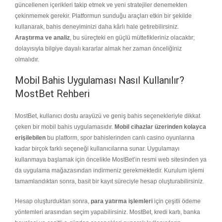
güncellenen içerikleri takip etmek ve yeni stratejiler denemekten
çekinmemek gerekir. Platformun sunduğu araçları etkin bir şekilde
kullanarak, bahis deneyiminizi daha kârlı hale getirebilirsiniz.
Araştırma ve analiz
, bu süreçteki en güçlü müttefikleriniz olacaktır;
dolayısıyla bilgiye dayalı kararlar almak her zaman önceliğiniz
olmalıdır.
Mobil Bahis Uygulaması Nasıl Kullanılır?
MostBet Rehberi
MostBet, kullanıcı dostu arayüzü ve geniş bahis seçenekleriyle dikkat
çeken bir mobil bahis uygulamasıdır.
Mobil cihazlar üzerinden kolayca
erişilebilen
bu platform, spor bahislerinden canlı casino oyunlarına
kadar birçok farklı seçeneği kullanıcılarına sunar. Uygulamayı
kullanmaya başlamak için öncelikle MostBet’in resmi web sitesinden ya
da uygulama mağazasından indirmeniz gerekmektedir. Kurulum işlemi
tamamlandıktan sonra, basit bir kayıt süreciyle hesap oluşturabilirsiniz.
Hesap oluşturduktan sonra,
para yatırma işlemleri
için çeşitli ödeme
yöntemleri arasından seçim yapabilirsiniz. MostBet, kredi kartı, banka