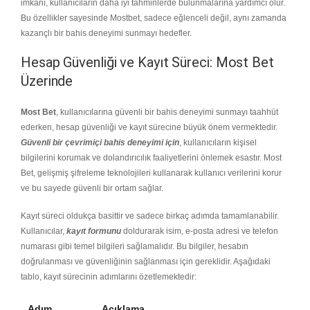
imkanı, kullanıcıların daha iyi tahminlerde bulunmalarına yardımcı olur.
Bu özellikler sayesinde Mostbet, sadece eğlenceli değil, aynı zamanda
kazançlı bir bahis deneyimi sunmayı hedefler.
Hesap Güvenliği ve Kayıt Süreci: Most Bet
Üzerinde
Most Bet
, kullanıcılarına güvenli bir bahis deneyimi sunmayı taahhüt
ederken, hesap güvenliği ve kayıt sürecine büyük önem vermektedir.
Güvenli bir çevrimiçi bahis deneyimi için
, kullanıcıların kişisel
bilgilerini korumak ve dolandırıcılık faaliyetlerini önlemek esastır. Most
Bet, gelişmiş şifreleme teknolojileri kullanarak kullanıcı verilerini korur
ve bu sayede güvenli bir ortam sağlar.
Kayıt süreci oldukça basittir ve sadece birkaç adımda tamamlanabilir.
Kullanıcılar,
kayıt formunu
doldurarak isim, e-posta adresi ve telefon
numarası gibi temel bilgileri sağlamalıdır. Bu bilgiler, hesabın
doğrulanması ve güvenliğinin sağlanması için gereklidir. Aşağıdaki
tablo, kayıt sürecinin adımlarını özetlemektedir:
Adım
Açıklama