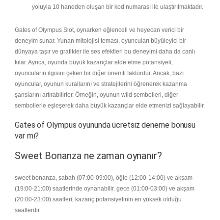
yoluyla 10 haneden oluşan bir kod numarası ile ulaştırılmaktadır.
Gates of Olympus Slot, oynarken eğlenceli ve heyecan verici bir
deneyim sunar. Yunan mitolojisi teması, oyuncuları büyüleyici bir
dünyaya taşır ve grafikler ile ses efektleri bu deneyimi daha da canlı
kılar. Ayrıca, oyunda büyük kazançlar elde etme potansiyeli,
oyuncuların ilgisini çeken bir diğer önemli faktördür. Ancak, bazı
oyuncular, oyunun kurallarını ve stratejilerini öğrenerek kazanma
şanslarını artırabilirler. Örneğin, oyunun wild sembolleri, diğer
sembollerle eşleşerek daha büyük kazançlar elde etmenizi sağlayabilir.
Gates of Olympus oyununda ücretsiz deneme bonusu
var mı?
Sweet Bonanza ne zaman oynanır?
sweet bonanza, sabah (07:00-09:00), öğle (12:00-14:00) ve akşam
(19:00-21:00) saatlerinde oynanabilir. gece (01:00-03:00) ve akşam
(20:00-23:00) saatleri, kazanç potansiyelinin en yüksek olduğu
saatlerdir.