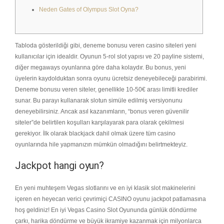
Neden Gates of Olympus Slot Oyna?
Tabloda gösterildiği gibi, deneme bonusu veren casino siteleri yeni
kullanıcılar için idealdir. Oyunun 5-rol slot yapısı ve 20 payline sistemi,
diğer megaways oyunlarına göre daha kolaydır. Bu bonus, yeni
üyelerin kaydolduktan sonra oyunu ücretsiz deneyebileceği parabirimi.
Deneme bonusu veren siteler, genellikle 10-50€ arası limitli krediler
sunar. Bu parayı kullanarak slotun simüle edilmiş versiyonunu
deneyebilirsiniz. Ancak asıl kazanımların, “bonus veren güvenilir
siteler”de belirtilen koşulları karşılayarak para olarak çekilmesi
gerekiyor. İlk olarak blackjack dahil olmak üzere tüm casino
oyunlarında hile yapmanızın mümkün olmadığını belirtmekteyiz.
Jackpot hangi oyun?
En yeni muhteşem Vegas slotlarını ve en iyi klasik slot makinelerini
içeren en heyecan verici çevrimiçi CASINO oyunu jackpot patlamasına
hoş geldiniz! En iyi Vegas Casino Slot Oyununda günlük döndürme
çarkı, harika döndürme ve büyük ikramiye kazanmak için milyonlarca