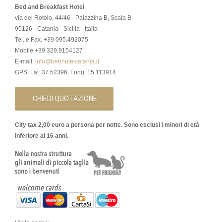
Bed and Breakfast Hotei
via del Rotolo, 44/46 - Palazzina B, Scala B
95126 - Catania - Sicilia - Italia
Tel. e Fax. +39 095.492075
Mobile +39 329.9154127
E-mail:
info@bebhoteicatania.it
GPS: Lat: 37.52396, Long: 15.113914
CHIEDI QUOTAZIONE
City tax 2,00 euro a persona per notte. Sono esclusi i minori di età
inferiore ai 16 anni.