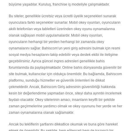
büyüme yaşadılar. Kuruluş, franchise iş modeliyle çalışmaktadır.
Bu siteler, genellikle ücretsiz veya ücretli üyelik seçenekleri sunarak
oyunculara farklı seçenekler sunarlar. Mobil okey oyunları, oyuncuların
akıllı telefonları veya tabletleri üzerinden okey oyunu oynamalarına
olanak sağlayan mobil uygulamalardır. Mobil okey oyunları,
oyuncuların herhangi bir yerden herhangi bir zamanda okey
oynamalarını sağlar. Bahiscom’un yeni giriş adresini bulmak için resmi
sosyal medya hesaplarını takip edebilir veya destek ekibi ile iletişime
geçebilirsiniz. Ayrıca güncel ingres adresleri genellikle bahis
forumlarında da paylaşılmaktadır. Online bahis dünyasında güvenilir bir
site bulmak, kullanıcılar için oldukça önemlidir. Bu bağlamda, Bahiscom
platformu, sunduğu hizmetler ve güvenlik önlemleri ile dikkat
çekmektedir. Ancak, Bahiscom Giriş adresinin güvenilirliği hakkında
kesin bir değerlendirme yapmadan önce, siteyi daha ayrıntılı incelemek
faydalı olacaktır. Okey sitelerinin amacı, insanların keyifli bir şekilde
zaman geçirmelerine yardımcı olmak ve okey oyununu her yerde ve her
zaman oynamalarına olanak sağlamaktır.
Ancak bu tekliflerin şartlarını dikkatlice okumak ve buna göre hareket
etmek de önemlidir. Bu şekilde, hem eğlenceli hem de kazançlı bir