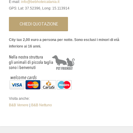
E-mail:
info@bebhoteicatania.it
GPS: Lat: 37.52396, Long: 15.113914
CHIEDI QUOTAZIONE
City tax 2,00 euro a persona per notte. Sono esclusi i minori di età
inferiore ai 16 anni.
Visita anche:
B&B Venere
|
B&B Nettuno