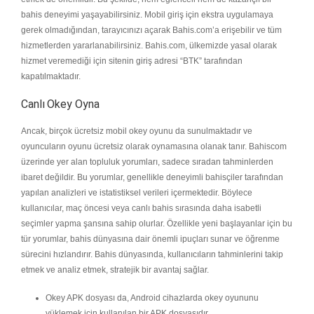
bahis deneyimi yaşayabilirsiniz. Mobil giriş için ekstra uygulamaya
gerek olmadığından, tarayıcınızı açarak Bahis.com’a erişebilir ve tüm
hizmetlerden yararlanabilirsiniz. Bahis.com, ülkemizde yasal olarak
hizmet veremediği için sitenin giriş adresi “BTK” tarafından
kapatılmaktadır.
Canlı Okey Oyna
Ancak, birçok ücretsiz mobil okey oyunu da sunulmaktadır ve
oyuncuların oyunu ücretsiz olarak oynamasına olanak tanır. Bahiscom
üzerinde yer alan topluluk yorumları, sadece sıradan tahminlerden
ibaret değildir. Bu yorumlar, genellikle deneyimli bahisçiler tarafından
yapılan analizleri ve istatistiksel verileri içermektedir. Böylece
kullanıcılar, maç öncesi veya canlı bahis sırasında daha isabetli
seçimler yapma şansına sahip olurlar. Özellikle yeni başlayanlar için bu
tür yorumlar, bahis dünyasına dair önemli ipuçları sunar ve öğrenme
sürecini hızlandırır. Bahis dünyasında, kullanıcıların tahminlerini takip
etmek ve analiz etmek, stratejik bir avantaj sağlar.
Okey APK dosyası da, Android cihazlarda okey oyununu
yüklemek için kullanılan bir APK dosyasıdır.