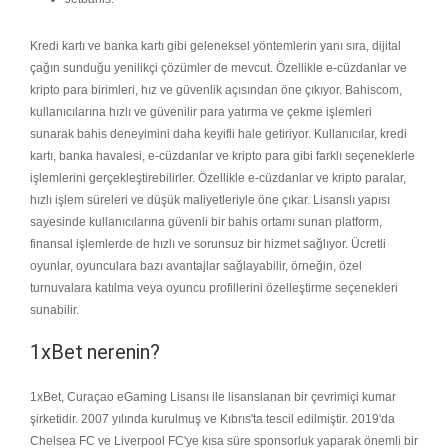
Kredi kartı ve banka kartı gibi geleneksel yöntemlerin yanı sıra, dijital
çağın sunduğu yenilikçi çözümler de mevcut. Özellikle e-cüzdanlar ve
kripto para birimleri, hız ve güvenlik açısından öne çıkıyor. Bahiscom,
kullanıcılarına hızlı ve güvenilir para yatırma ve çekme işlemleri
sunarak bahis deneyimini daha keyifli hale getiriyor. Kullanıcılar, kredi
kartı, banka havalesi, e-cüzdanlar ve kripto para gibi farklı seçeneklerle
işlemlerini gerçekleştirebilirler. Özellikle e-cüzdanlar ve kripto paralar,
hızlı işlem süreleri ve düşük maliyetleriyle öne çıkar. Lisanslı yapısı
sayesinde kullanıcılarına güvenli bir bahis ortamı sunan platform,
finansal işlemlerde de hızlı ve sorunsuz bir hizmet sağlıyor. Ücretli
oyunlar, oyunculara bazı avantajlar sağlayabilir, örneğin, özel
turnuvalara katılma veya oyuncu profillerini özelleştirme seçenekleri
sunabilir.
1xBet nerenin?
1xBet, Curaçao eGaming Lisansı ile lisanslanan bir çevrimiçi kumar
şirketidir. 2007 yılında kurulmuş ve Kıbrıs'ta tescil edilmiştir. 2019'da
Chelsea FC ve Liverpool FC'ye kısa süre sponsorluk yaparak önemli bir