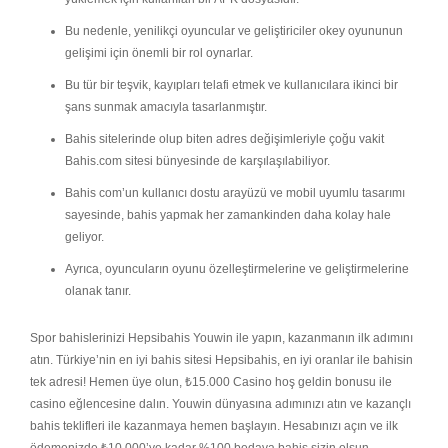
Bu nedenle, yenilikçi oyuncular ve geliştiriciler okey oyununun
gelişimi için önemli bir rol oynarlar.
Bu tür bir teşvik, kayıpları telafi etmek ve kullanıcılara ikinci bir
şans sunmak amacıyla tasarlanmıştır.
Bahis sitelerinde olup biten adres değişimleriyle çoğu vakit
Bahis.com sitesi bünyesinde de karşılaşılabiliyor.
Bahis com’un kullanıcı dostu arayüzü ve mobil uyumlu tasarımı
sayesinde, bahis yapmak her zamankinden daha kolay hale
geliyor.
Ayrıca, oyuncuların oyunu özelleştirmelerine ve geliştirmelerine
olanak tanır.
Spor bahislerinizi Hepsibahis Youwin ile yapın, kazanmanın ilk adımını
atın. Türkiye’nin en iyi bahis sitesi Hepsibahis, en iyi oranlar ile bahisin
tek adresi! Hemen üye olun, ₺15.000 Casino hoş geldin bonusu ile
casino eğlencesine dalın. Youwin dünyasına adımınızı atın ve kazançlı
bahis teklifleri ile kazanmaya hemen başlayın. Hesabınızı açın ve ilk
ödemenizde ₺10.000’ye kadar %100 bedava bahis sizin olsun.