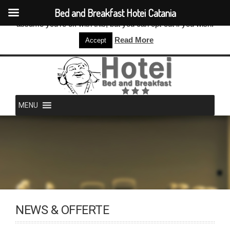
Bed and Breakfast Hotei Catania
This website uses cookies to improve your experience. We'll
assume you're ok with this, but you can opt-out if you wish.
Italiano
English
Français
Deutsch
Read More
Accept
Español
MENU
NEWS & OFFERTE