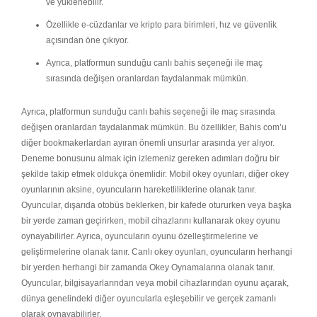
ve yüklenebilir.
Özellikle e-cüzdanlar ve kripto para birimleri, hız ve güvenlik
açısından öne çıkıyor.
Ayrıca, platformun sunduğu canlı bahis seçeneği ile maç
sırasında değişen oranlardan faydalanmak mümkün.
Ayrıca, platformun sunduğu canlı bahis seçeneği ile maç sırasında
değişen oranlardan faydalanmak mümkün. Bu özellikler, Bahis com’u
diğer bookmakerlardan ayıran önemli unsurlar arasında yer alıyor.
Deneme bonusunu almak için izlemeniz gereken adımları doğru bir
şekilde takip etmek oldukça önemlidir. Mobil okey oyunları, diğer okey
oyunlarının aksine, oyuncuların hareketliliklerine olanak tanır.
Oyuncular, dışarıda otobüs beklerken, bir kafede otururken veya başka
bir yerde zaman geçirirken, mobil cihazlarını kullanarak okey oyunu
oynayabilirler. Ayrıca, oyuncuların oyunu özelleştirmelerine ve
geliştirmelerine olanak tanır. Canlı okey oyunları, oyuncuların herhangi
bir yerden herhangi bir zamanda Okey Oynamalarına olanak tanır.
Oyuncular, bilgisayarlarından veya mobil cihazlarından oyunu açarak,
dünya genelindeki diğer oyuncularla eşleşebilir ve gerçek zamanlı
olarak oynayabilirler.