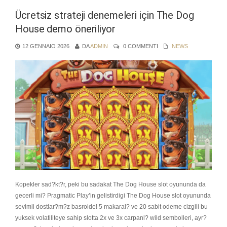
Ücretsiz strateji denemeleri için The Dog
House demo öneriliyor
12 GENNAIO 2026
DA
ADMIN
0 COMMENTI
NEWS
Kopekler sad?kt?r, peki bu sadakat The Dog House slot oyununda da
gecerli mi? Pragmatic Play’in gelistirdigi The Dog House slot oyununda
sevimli dostlar?m?z basrolde! 5 makaral? ve 20 sabit odeme cizgili bu
yuksek volatiliteye sahip slotta 2x ve 3x carpanl? wild sembolleri, ayr?