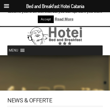
Bed and Breakfast Hotei Catania
This website uses cookies to improve your experience. We'll
assume you're ok with this, but you can opt-out if you wish.
Italiano
English
Français
Deutsch
Read More
Accept
Español
MENU
NEWS & OFFERTE