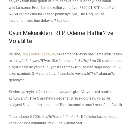
ca yap?skan hale gelen ve tum bedava donusler boyunca kalan
wild’lar iceren Free Spins ozelligi yer al?yor. %96,51 RTP oran? ve
6.750 kat maksimum kazanc potansiyeliyle, The Dog House
incelememizde tum detaylar? kesfedin.
Oyun Mekanikleri: RTP, Odeme Hatlar? ve
Volatilite
Bu slot,
Dog House Megaways
Pragmatic Play’in basit ama etkili tasar?
m anlay?s?n? yans?t?yor. Slot 5 makaral?, 3 s?ral? ve 20 sabit odeme
cizgili klasik bir yap? sunuyor. Kazanmak icin, soldan saga dogru bu 20
cizgi uzerinde 3, 4 ya da 5 ayn? sembolu veya wild’? s?ralaman?z
gerekiyor.
Sevimli yuzeyin alt?nda sert bir varyans gizli. Varyans ust bantta
konumlan?r. 1 ile 5 aras?nda degerlendirecek olursak, volatilite
seviyesi 5 uzerinden tam puan! Tepe kazanclar aras? mesafe ac?labilir.
Tepe odeme 6.750x ile s?n?rland?r?lm?st?r. D?s kolonlara en degerli
kopekler, orta kolonlara 3x kulube wild’lar sart.