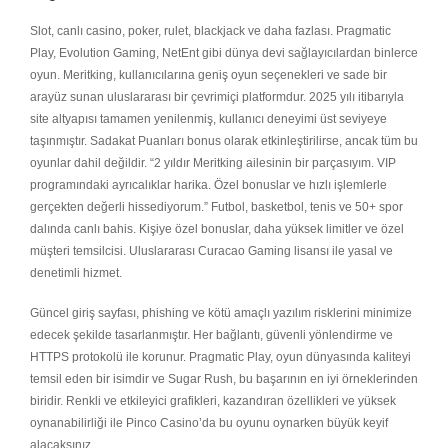
Slot, canlı casino, poker, rulet, blackjack ve daha fazlası. Pragmatic
Play, Evolution Gaming, NetEnt gibi dünya devi sağlayıcılardan binlerce
oyun. Meritking, kullanıcılarına geniş oyun seçenekleri ve sade bir
arayüz sunan uluslararası bir çevrimiçi platformdur. 2025 yılı itibarıyla
site altyapısı tamamen yenilenmiş, kullanıcı deneyimi üst seviyeye
taşınmıştır. Sadakat Puanları bonus olarak etkinleştirilirse, ancak tüm bu
oyunlar dahil değildir. “2 yıldır Meritking ailesinin bir parçasıyım. VIP
programındaki ayrıcalıklar harika. Özel bonuslar ve hızlı işlemlerle
gerçekten değerli hissediyorum.” Futbol, basketbol, tenis ve 50+ spor
dalında canlı bahis. Kişiye özel bonuslar, daha yüksek limitler ve özel
müşteri temsilcisi. Uluslararası Curacao Gaming lisansı ile yasal ve
denetimli hizmet.
Güncel giriş sayfası, phishing ve kötü amaçlı yazılım risklerini minimize
edecek şekilde tasarlanmıştır. Her bağlantı, güvenli yönlendirme ve
HTTPS protokolü ile korunur. Pragmatic Play, oyun dünyasında kaliteyi
temsil eden bir isimdir ve Sugar Rush, bu başarının en iyi örneklerinden
biridir. Renkli ve etkileyici grafikleri, kazandıran özellikleri ve yüksek
oynanabilirliği ile Pinco Casino’da bu oyunu oynarken büyük keyif
alacaksınız.