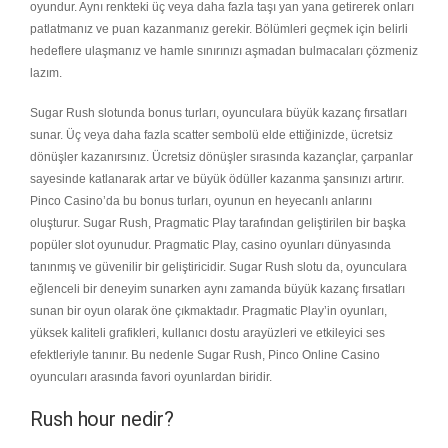
oyundur. Aynı renkteki üç veya daha fazla taşı yan yana getirerek onları
patlatmanız ve puan kazanmanız gerekir. Bölümleri geçmek için belirli
hedeflere ulaşmanız ve hamle sınırınızı aşmadan bulmacaları çözmeniz
lazım.
Sugar Rush slotunda bonus turları, oyunculara büyük kazanç fırsatları
sunar. Üç veya daha fazla scatter sembolü elde ettiğinizde, ücretsiz
dönüşler kazanırsınız. Ücretsiz dönüşler sırasında kazançlar, çarpanlar
sayesinde katlanarak artar ve büyük ödüller kazanma şansınızı artırır.
Pinco Casino’da bu bonus turları, oyunun en heyecanlı anlarını
oluşturur. Sugar Rush, Pragmatic Play tarafından geliştirilen bir başka
popüler slot oyunudur. Pragmatic Play, casino oyunları dünyasında
tanınmış ve güvenilir bir geliştiricidir. Sugar Rush slotu da, oyunculara
eğlenceli bir deneyim sunarken aynı zamanda büyük kazanç fırsatları
sunan bir oyun olarak öne çıkmaktadır. Pragmatic Play’in oyunları,
yüksek kaliteli grafikleri, kullanıcı dostu arayüzleri ve etkileyici ses
efektleriyle tanınır. Bu nedenle Sugar Rush, Pinco Online Casino
oyuncuları arasında favori oyunlardan biridir.
Rush hour nedir?