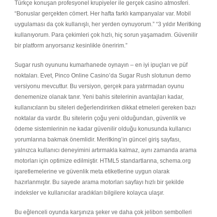
Türkçe konuşan profesyonel krupiyeler ile gerçek casino atmosferi.
“Bonuslar gerçekten cömert. Her hafta farklı kampanyalar var. Mobil
uygulaması da çok kullanışlı, her yerden oynuyorum.” “3 yıldır Meritking
kullanıyorum. Para çekimleri çok hızlı, hiç sorun yaşamadım. Güvenilir
bir platform arıyorsanız kesinlikle öneririm.”
Sugar rush oyununu kumarhanede oynayın – en iyi ipuçları ve püf
noktaları. Evet, Pinco Online Casino’da Sugar Rush slotunun demo
versiyonu mevcuttur. Bu versiyon, gerçek para yatırmadan oyunu
denemenize olanak tanır. Yeni bahis sitelerinin avantajları kadar,
kullanıcıların bu siteleri değerlendirirken dikkat etmeleri gereken bazı
noktalar da vardır. Bu sitelerin çoğu yeni olduğundan, güvenlik ve
ödeme sistemlerinin ne kadar güvenilir olduğu konusunda kullanıcı
yorumlarına bakmak önemlidir. Meritking’in güncel giriş sayfası,
yalnızca kullanıcı deneyimini artırmakla kalmaz, aynı zamanda arama
motorları için optimize edilmiştir. HTML5 standartlarına, schema.org
işaretlemelerine ve güvenlik meta etiketlerine uygun olarak
hazırlanmıştır. Bu sayede arama motorları sayfayı hızlı bir şekilde
indeksler ve kullanıcılar aradıkları bilgilere kolayca ulaşır.
Bu eğlenceli oyunda karşınıza şeker ve daha çok jelibon sembolleri