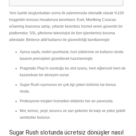
Yeni üyelik oluşturduktan sonra ilk yatırımınızda otomatik olarak %100
hoşgeldin bonusu hesabınıza tanımlanır. Evet, Meritking Curacao
eGaming lisansına sahip, yıllardır kesintisiz hizmet veren güvenilir bir
platformdur. SSL şifreleme teknolojisi ile tüm işlemleriniz koruma
altındadır. Binlerce aktif kullanıcı ile güvenilirliği kanıtlanmıştır.
Ayrıca sayfa, mobil uyumluluk, hızlı yüklenme ve kullanıcı dostu
tasarım prensipleri gözetilerek hazırlanmıştır.
Pragmatic Play’in sunduğu bu slot oyunu, hem eğlenceli hem de
kazandıran bir deneyim sunar.
Sugar Rush oyununun en çok ilgi çeken bölümü ise bonus
modu.
Profesyonel müşteri hizmetleri ekibimiz her an yanınızda.
Mor, kırmızı, yeşil, turuncu ve sarı şekerler ile kalp ve yıldız şekilli
semboller bulunur.
Sugar Rush slotunda ücretsiz dönüşler nasıl