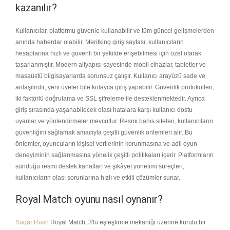
kazanılır?
Kullanıcılar, platformu güvenle kullanabilir ve tüm güncel gelişmelerden
anında haberdar olabilir. Meritking giriş sayfası, kullanıcıların
hesaplarına hızlı ve güvenli bir şekilde erişebilmesi için özel olarak
tasarlanmıştır. Modern altyapısı sayesinde mobil cihazlar, tabletler ve
masaüstü bilgisayarlarda sorunsuz çalışır. Kullanıcı arayüzü sade ve
anlaşılırdır; yeni üyeler bile kolayca giriş yapabilir. Güvenlik protokolleri,
iki faktörlü doğrulama ve SSL şifreleme ile desteklenmektedir. Ayrıca
giriş sırasında yaşanabilecek olası hatalara karşı kullanıcı dostu
uyarılar ve yönlendirmeler mevcuttur. Resmi bahis siteleri, kullanıcıların
güvenliğini sağlamak amacıyla çeşitli güvenlik önlemleri alır. Bu
önlemler, oyuncuların kişisel verilerinin korunmasına ve adil oyun
deneyiminin sağlanmasına yönelik çeşitli politikaları içerir. Platformların
sunduğu resmi destek kanalları ve şikâyet yönetimi süreçleri,
kullanıcıların olası sorunlarına hızlı ve etkili çözümler sunar.
Royal Match oyunu nasıl oynanır?
Sugar Rush
Royal Match, 3'lü eşleştirme mekaniği üzerine kurulu bir