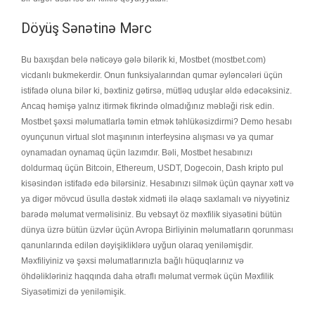
Döyüş Sənətinə Mərc
Bu baxışdan belə nəticəyə gələ bilərik ki, Mostbet (mostbet.com)
vicdanlı bukmekerdir. Onun funksiyalarından qumar əyləncələri üçün
istifadə oluna bilər ki, bəxtiniz gətirsə, mütləq uduşlar əldə edəcəksiniz.
Ancaq həmişə yalnız itirmək fikrində olmadığınız məbləği risk edin.
Mostbet şəxsi məlumatlarla təmin etmək təhlükəsizdirmi? Demo hesabı
oyunçunun virtual slot maşınının interfeysinə alışması və ya qumar
oynamadan oynamaq üçün lazımdır. Bəli, Mostbet hesabınızı
doldurmaq üçün Bitcoin, Ethereum, USDT, Dogecoin, Dash kripto pul
kisəsindən istifadə edə bilərsiniz. Hesabınızı silmək üçün qaynar xətt və
ya digər mövcud üsulla dəstək xidməti ilə əlaqə saxlamalı və niyyətiniz
barədə məlumat verməlisiniz. Bu vebsayt öz məxfilik siyasətini bütün
dünya üzrə bütün üzvlər üçün Avropa Birliyinin məlumatların qorunması
qanunlarında edilən dəyişikliklərə uyğun olaraq yeniləmişdir.
Məxfiliyiniz və şəxsi məlumatlarınızla bağlı hüquqlarınız və
öhdəlikləriniz haqqında daha ətraflı məlumat vermək üçün Məxfilik
Siyasətimizi də yeniləmişik.