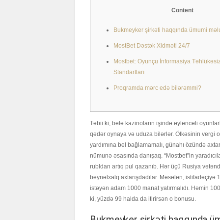
Content
Bukmeyker şirkəti haqqında ümumi məl
MostBet Dəstək Xidməti 24/7
Mostbet: Oyunçu İnformasiya Təhlükəsizl
Standartları
Proqramda mərc edə bilərəmmi?
Təbii ki, belə kazinoların işində əyləncəli oyunl
qədər oynaya və uduza bilərlər. Ölkəsinin vergi 
yardımına bel bağlamamalı, günahı özündə axtarma
nümunə əsasında danışaq. “Mostbet”in yaradıcıla
rubldan artıq pul qazanıb. Hər üçü Rusiya vətənda
beynəlxalq axtarışdadılar. Məsələn, istifadəçiyə
istəyən adam 1000 manat yatırmalıdı. Həmin 100
ki, yüzdə 99 halda da itirirsən o bonusu.
Bukmeyker şirkəti haqqında 