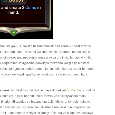
əbi ilə gəlir. Bu təklifin hesablanmasından sonra 72 saat ərzində
ır. Bundan əlavə, Mostbet Casino Loyallıq Proqramına malikdir ki,
mçinin e-poçtunuzun doğrulanması və ya profilinizi tamamlayın. Bu
k Proqramının səviyyəsinə qalxdıqca məzənnə yaxşılaşır. Mostbet
unçular üçün cəlbedici təcrübə təmin edilir. Burada siz bir-birindən
ın yüksək keyfiyyətli qrafika və rahat oyuna sahib oyunlarını tapa
ərək, müxtəlif oyunlar təklif etməyə diqqət yetirir.
Mostbet az
online
ididir. Oyunçular hər biri unikal mövzu və xüsusiyyətlərə malik
bilərlər. Strategiya və bacarıqlara üstünlük verənlər üçün rulet və
t həmçinin oyunçuların canlı dilerlərlə real vaxt oyun həyəcanını
 edir. Platformanın dizaynı istifadəçi dostudur və asan naviqasiyaya