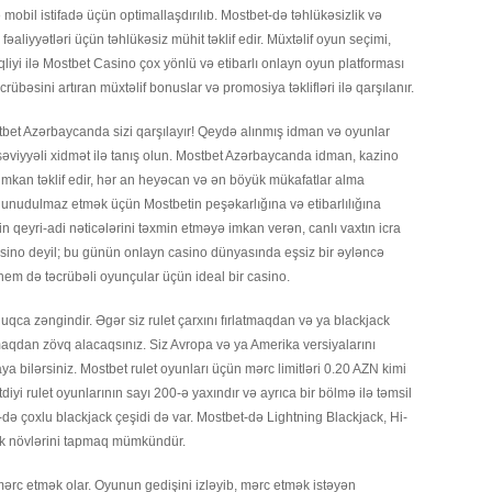
mobil istifadə üçün optimallaşdırılıb. Mostbet-də təhlükəsizlik və
aliyyətləri üçün təhlükəsiz mühit təklif edir. Müxtəlif oyun seçimi,
liyi ilə Mostbet Casino çox yönlü və etibarlı onlayn oyun platforması
übəsini artıran müxtəlif bonuslar və promosiya təklifləri ilə qarşılanır.
et Azərbaycanda sizi qarşılayır! Qeydə alınmış idman və oyunlar
k səviyyəli xidmət ilə tanış olun. Mostbet Azərbaycanda idman, kazino
 imkan təklif edir, hər an heyəcan və ən böyük mükafatlar alma
və unudulmaz etmək üçün Mostbetin peşəkarlığına və etibarlılığına
in qeyri-adi nəticələrini təxmin etməyə imkan verən, canlı vaxtın icra
asino deyil; bu günün onlayn casino dünyasında eşsiz bir əyləncə
em də təcrübəli oyunçular üçün ideal bir casino.
ca zəngindir. Əgər siz rulet çarxını fırlatmaqdan və ya blackjack
qdan zövq alacaqsınız. Siz Avropa və ya Amerika versiyalarını
aya bilərsiniz. Mostbet rulet oyunları üçün mərc limitləri 0.20 AZN kimi
tdiyi rulet oyunlarının sayı 200-ə yaxındır və ayrıca bir bölmə ilə təmsil
-də çoxlu blackjack çeşidi də var. Mostbet-də Lightning Blackjack, Hi-
ek növlərini tapmaq mümkündür.
c etmək olar. Oyunun gedişini izləyib, mərc etmək istəyən