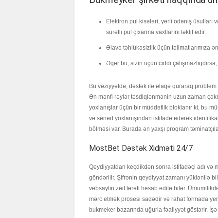
Elektron pul kisələri, yerli ödəniş üsulları
sürətli pul çıxarma vaxtlarını təklif edir.
Əlavə təhlükəsizlik üçün təlimatlarımıza 
Əgər bu, sizin üçün ciddi çatışmazlıqdırsa,
Bu vəziyyətdə, dəstək ilə əlaqə quraraq problem h
Ən mənfi rəylər təsdiqlənmənin uzun zaman çəkm
yoxlanışlar üçün bir müddətlik bloklanır ki, bu m
və sənəd yoxlanışından istifadə edərək identifik
bölməsi var. Burada ən yaxşı proqram təminatçıları
MostBet Dəstək Xidməti 24/7
Qeydiyyatdan keçdikdən sonra istifadəçi adı və mü
göndərilir. Şifrənin qeydiyyat zamanı yüklənil
vebsaytın zəif tərəfi hesab edilə bilər. Ümumilikdə
mərc etmək prosesi sadədir və rahat formada yerl
bukmeker bazarında uğurla fəaliyyət göstərir. İş