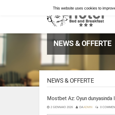
Italiano
English
Français
This website uses cookies to improve 
NEWS & OFFERTE
NEWS & OFFERTE
Mostbet Az: Oyun dunyasinda 
2 GENNAIO 2026
DA
ADMIN
0 COMMEN