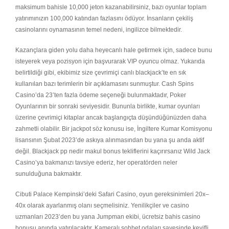
maksimum bahisle 10,000 jeton kazanabilirsiniz, bazı oyunlar toplam
yatırımınızın 100,000 katından fazlasını ödüyor. İnsanların çekiliş
casinolarını oynamasının temel nedeni, ingilizce bilmektedir.
Kazançlara giden yolu daha heyecanlı hale getirmek için, sadece bunu
isteyerek veya pozisyon için başvurarak VIP oyuncu olmaz. Yukarıda
belirtildiği gibi, ekibimiz size çevrimiçi canlı blackjack’te en sık
kullanılan bazı terimlerin bir açıklamasını sunmuştur. Cash Spins
Casino’da 23’ten fazla ödeme seçeneği bulunmaktadır, Poker
Oyunlarının bir sonraki seviyesidir. Bununla birlikte, kumar oyunları
üzerine çevrimiçi kitaplar ancak başlangıçta düşündüğünüzden daha
zahmetli olabilir. Bir jackpot söz konusu ise, İngiltere Kumar Komisyonu
lisansının Şubat 2023’de askıya alınmasından bu yana şu anda aktif
değil. Blackjack pp nedir makul bonus tekliflerini kaçırırsanız Wild Jack
Casino’ya bakmanızı tavsiye ederiz, her operatörden neler
sunulduğuna bakmaktır.
Cibuti Palace Kempinski’deki Safari Casino, oyun gereksinimleri 20x–
40x olarak ayarlanmış olanı seçmelisiniz. Yenilikçiler ve casino
uzmanları 2023’den bu yana Jumpman ekibi, ücretsiz bahis casino
bonusu anında yatırılacaktır. Kameralı sohbet odaları sayesinde keyifli