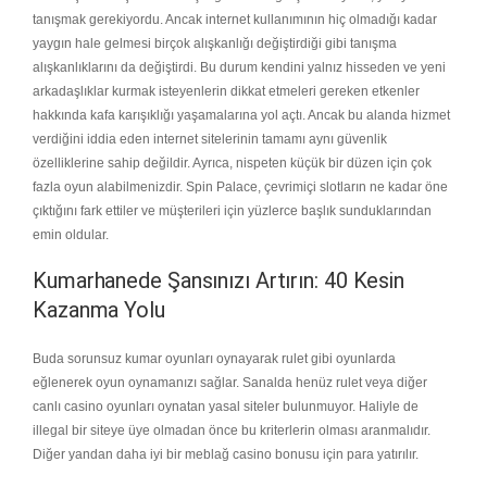
tanışmak gerekiyordu. Ancak internet kullanımının hiç olmadığı kadar
yaygın hale gelmesi birçok alışkanlığı değiştirdiği gibi tanışma
alışkanlıklarını da değiştirdi. Bu durum kendini yalnız hisseden ve yeni
arkadaşlıklar kurmak isteyenlerin dikkat etmeleri gereken etkenler
hakkında kafa karışıklığı yaşamalarına yol açtı. Ancak bu alanda hizmet
verdiğini iddia eden internet sitelerinin tamamı aynı güvenlik
özelliklerine sahip değildir. Ayrıca, nispeten küçük bir düzen için çok
fazla oyun alabilmenizdir. Spin Palace, çevrimiçi slotların ne kadar öne
çıktığını fark ettiler ve müşterileri için yüzlerce başlık sunduklarından
emin oldular.
Kumarhanede Şansınızı Artırın: 40 Kesin
Kazanma Yolu
Buda sorunsuz kumar oyunları oynayarak rulet gibi oyunlarda
eğlenerek oyun oynamanızı sağlar. Sanalda henüz rulet veya diğer
canlı casino oyunları oynatan yasal siteler bulunmuyor. Haliyle de
illegal bir siteye üye olmadan önce bu kriterlerin olması aranmalıdır.
Diğer yandan daha iyi bir meblağ casino bonusu için para yatırılır.