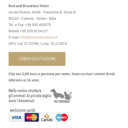
Bed and Breakfast Hotei
via del Rotolo, 44/46 - Palazzina B, Scala B
95126 - Catania - Sicilia - Italia
Tel. e Fax. +39 095.492075
Mobile +39 329.9154127
E-mail:
info@bebhoteicatania.it
GPS: Lat: 37.52396, Long: 15.113914
CHIEDI QUOTAZIONE
City tax 2,00 euro a persona per notte. Sono esclusi i minori di età
inferiore ai 16 anni.