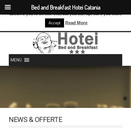
Bed and Breakfast Hotei Catania
This website uses cookies to improve your experience. We'll
assume you're ok with this, but you can opt-out if you wish.
Italiano
English
Français
Deutsch
Read More
Accept
Español
MENU
NEWS & OFFERTE