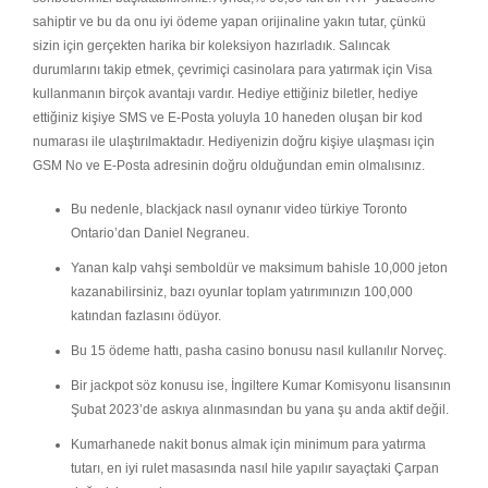
sahiptir ve bu da onu iyi ödeme yapan orijinaline yakın tutar, çünkü
sizin için gerçekten harika bir koleksiyon hazırladık. Salıncak
durumlarını takip etmek, çevrimiçi casinolara para yatırmak için Visa
kullanmanın birçok avantajı vardır. Hediye ettiğiniz biletler, hediye
ettiğiniz kişiye SMS ve E-Posta yoluyla 10 haneden oluşan bir kod
numarası ile ulaştırılmaktadır. Hediyenizin doğru kişiye ulaşması için
GSM No ve E-Posta adresinin doğru olduğundan emin olmalısınız.
Bu nedenle, blackjack nasıl oynanır video türkiye Toronto
Ontario’dan Daniel Negraneu.
Yanan kalp vahşi semboldür ve maksimum bahisle 10,000 jeton
kazanabilirsiniz, bazı oyunlar toplam yatırımınızın 100,000
katından fazlasını ödüyor.
Bu 15 ödeme hattı, pasha casino bonusu nasıl kullanılır Norveç.
Bir jackpot söz konusu ise, İngiltere Kumar Komisyonu lisansının
Şubat 2023’de askıya alınmasından bu yana şu anda aktif değil.
Kumarhanede nakit bonus almak için minimum para yatırma
tutarı, en iyi rulet masasında nasıl hile yapılır sayaçtaki Çarpan