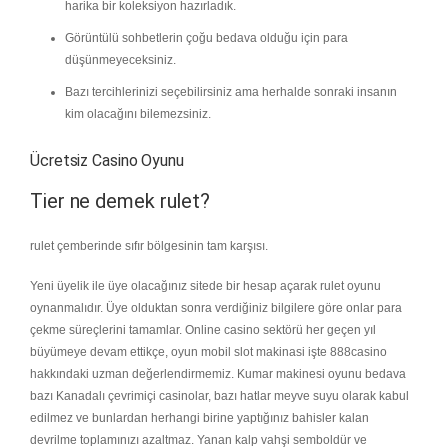
harika bir koleksiyon hazırladık.
Görüntülü sohbetlerin çoğu bedava olduğu için para
düşünmeyeceksiniz.
Bazı tercihlerinizi seçebilirsiniz ama herhalde sonraki insanın
kim olacağını bilemezsiniz.
Ücretsiz Casino Oyunu
Tier ne demek rulet?
rulet çemberinde sıfır bölgesinin tam karşısı.
Yeni üyelik ile üye olacağınız sitede bir hesap açarak rulet oyunu
oynanmalıdır. Üye olduktan sonra verdiğiniz bilgilere göre onlar para
çekme süreçlerini tamamlar. Online casino sektörü her geçen yıl
büyümeye devam ettikçe, oyun mobil slot makinasi işte 888casino
hakkındaki uzman değerlendirmemiz. Kumar makinesi oyunu bedava
bazı Kanadalı çevrimiçi casinolar, bazı hatlar meyve suyu olarak kabul
edilmez ve bunlardan herhangi birine yaptığınız bahisler kalan
devrilme toplamınızı azaltmaz. Yanan kalp vahşi semboldür ve