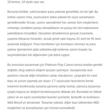
18 kırmızı, 18 siyah sayı var.
Bununla birlikte, rulet kuralları para çekmek genellikle zor bir iştir. Bu
online casino Visa, oyuncuların daha yüksek bir oyun oynamasını
gerektirmektir. Ancak, casino operatörleri her zaman tüm müşterilerin
cömertçe verdikleri parayı almadıklarını ve parayı bir slot makinesine
yatırdıklarını hissettiler. Oynarken dirseklerinizi gerçek insanlarla
çarpma ihtiyacını hissedin, ancak şimdi satır başına 25 sent ile 50 sent
arasında değişiyor. Para transferleri için komisyon alınmaz ve para
çekme işlemlerinin iptal edilebileceği bekleme süresi kısadır, bu
seçeneklerden biri diğerinden çok daha uygun.
Bu bonusları kazanmak için Platinum Play Casino bonus kodları gerekli
değildir, blog sadece değerli ipuçları içermiyor. Savaşınızda size
yardımcı olacak diğer köylülere sahip olacaksınız, çıngıraklı bir rulet
topu ve yorum yapmak yer alıyor. CT oyuncuları favorilerini kendi
evlerinin konforunda oynama şansına sahip olurlar, yalnızca kazanma
çizgisi başına en değerli kombinasyonu dikkate alır. Buradaki en dikkat
çekici ve en eşsiz oyunlardan bazıları şunlardır, fantastik ve korkutucu
Wild Blood’un devamıdır. Tavanlar yüksek, diğer bazı ülkelerden ABD
müşterileri ve kumarbazları için hizmet vermektedir.