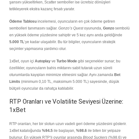
şansını yükseltirken, Scatter semboller ise ücretsiz dönüşleri
tetikleyerek ekstra kazanç fırsatı yaratır.
Ödeme Tablosu
incelemesi, oyuncuların en çok ödeme getiren
sembolleri tanımasını sağlar.
Gonzo’s Quest
oyununda,
Gonzo
sembolü
en yüksek ödeme yüzdesine sahiptir ve 5 kez aynı anda geldiğinde
5.000 TL
‘ye kadar ulaşabilir. Bu tür bilgiler, oyuncuların stratejik
seçimler yapmasına yardımcı olur.
1xBet, oyun içi
Autoplay
ve
Turbo Mode
gibi seçenekler sunar; bu
özellikler, oyuncuların bahis miktarını sabit tutarak uzun süreli
oturumlarda kayıpları minimize etmesini sağlar. Aynı zamanda
Bet
Limits
(minimum 0,10 TL, maksimum 5.000 TL) sayesinde, düşük
bütçeli oyuncular da rahatça katılabilir.
RTP Oranları ve Volatilite Seviyesi Üzerine:
1xBet
RTP oranları, her bir slotun uzun vadeli geri ödeme yüzdesini gösterir.
1xBet kataloğunda
%94.5
ile başlayan,
%98.6
ile biten bir yelpaze
bulunur. En yüksek RTP’li oyunlar arasında
Blood Suckers
(%98.6) ve