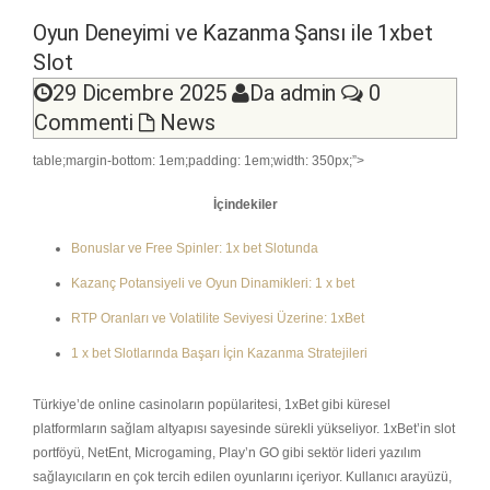
Oyun Deneyimi ve Kazanma Şansı ile 1xbet
Slot
29 Dicembre 2025
Da
admin
0
Commenti
News
table;margin-bottom: 1em;padding: 1em;width: 350px;”>
İçindekiler
Bonuslar ve Free Spinler: 1x bet Slotunda
Kazanç Potansiyeli ve Oyun Dinamikleri: 1 x bet
RTP Oranları ve Volatilite Seviyesi Üzerine: 1xBet
1 x bet Slotlarında Başarı İçin Kazanma Stratejileri
Türkiye’de online casinoların popülaritesi, 1xBet gibi küresel
platformların sağlam altyapısı sayesinde sürekli yükseliyor. 1xBet’in slot
portföyü, NetEnt, Microgaming, Play’n GO gibi sektör lideri yazılım
sağlayıcıların en çok tercih edilen oyunlarını içeriyor. Kullanıcı arayüzü,