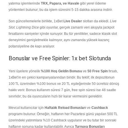
yatırma işlemlerinde
TRX, Papara, ve Havale
gibi yerel ödeme
yöntemleri bulunur; bu da işlem süresini 5‑15 dakika arasına indirir.
Son güncellemelerle birlikte, 1xBet
Live Dealer
slotları da ekledi.
Live
Slot: Lightning Dice
gibi oyunlar, gerçek zamanlı veri akışıyla jackpot
fırsatlarını saniyeler içinde sunuyor. Bu tür yenilikler, sadece klasik slot
deneyimini genişletmekle kalmıyor, aynı zamanda yüksek kazanç
potansiyeline de kapı aralıyor.
Bonuslar ve Free Spinler: 1x bet Slotunda
Yeni üyelere yönelik
%100 Hoş Geldin Bonusu
ve
50 Free Spin
fırsatı,
1xBet’in en çekici kampanyalarından biridir. Bu teklif, ilk depozitonun
100 TL üzerinden %100 bonus ve 20 TL eşdeğerinde 50 ücretsiz dönüş
hakkı verir. Bonus kullanım süresi 7 gün, free spin süresi ise 48 saatle
sınırlıdır; bu da oyuncuların hızlı bir karar vermesini gerektirir.
Mevcut kullanıcılar için
Haftalık Reload Bonusları
ve
Cashback
programı bulunur. Örneğin, haftanın her Pazartesi günü yapılan 500 TL
üzerindeki yatırımlara %10 Cashback uygulanır ve bu tutar bir sonraki
haftanın sonuna kadar kullanılabilir. Ayrıca
Turnuva Bonusları