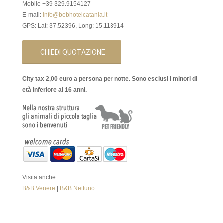
Mobile +39 329.9154127
E-mail:
info@bebhoteicatania.it
GPS: Lat: 37.52396, Long: 15.113914
CHIEDI QUOTAZIONE
City tax 2,00 euro a persona per notte. Sono esclusi i minori di
età inferiore ai 16 anni.
Visita anche:
B&B Venere
|
B&B Nettuno