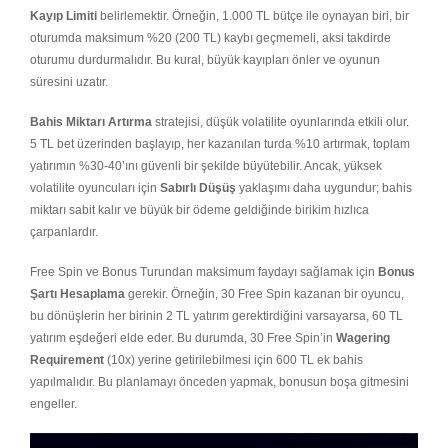
Kayıp Limiti
belirlemektir. Örneğin, 1.000 TL bütçe ile oynayan biri, bir
oturumda maksimum %20 (200 TL) kaybı geçmemeli, aksi takdirde
oturumu durdurmalıdır. Bu kural, büyük kayıpları önler ve oyunun
süresini uzatır.
Bahis Miktarı Artırma
stratejisi, düşük volatilite oyunlarında etkili olur.
5 TL bet üzerinden başlayıp, her kazanılan turda %10 artırmak, toplam
yatırımın %30‑40’ını güvenli bir şekilde büyütebilir. Ancak, yüksek
volatilite oyuncuları için
Sabırlı Düşüş
yaklaşımı daha uygundur; bahis
miktarı sabit kalır ve büyük bir ödeme geldiğinde birikim hızlıca
çarpanlardır.
Free Spin ve Bonus Turundan maksimum faydayı sağlamak için
Bonus
Şartı Hesaplama
gerekir. Örneğin, 30 Free Spin kazanan bir oyuncu,
bu dönüşlerin her birinin 2 TL yatırım gerektirdiğini varsayarsa, 60 TL
yatırım eşdeğeri elde eder. Bu durumda, 30 Free Spin’in
Wagering
Requirement
(10x) yerine getirilebilmesi için 600 TL ek bahis
yapılmalıdır. Bu planlamayı önceden yapmak, bonusun boşa gitmesini
engeller.