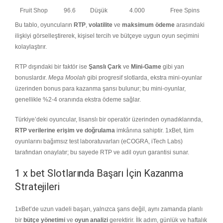
Fruit Shop
96.6
Düşük
4.000
Free Spins
Bu tablo, oyuncuların
RTP
,
volatilite
ve
maksimum ödeme
arasındaki
ilişkiyi görselleştirerek, kişisel tercih ve bütçeye uygun oyun seçimini
kolaylaştırır.
RTP dışındaki bir faktör ise
Şanslı Çark
ve
Mini-Game
gibi yan
bonuslardır.
Mega Moolah
gibi progresif slotlarda, ekstra mini-oyunlar
üzerinden bonus para kazanma şansı bulunur; bu mini-oyunlar,
genellikle %2‑4 oranında ekstra ödeme sağlar.
Türkiye’deki oyuncular, lisanslı bir operatör üzerinden oynadıklarında,
RTP verilerine erişim ve doğrulama
imkânına sahiptir. 1xBet, tüm
oyunlarını bağımsız test laboratuvarları (eCOGRA, iTech Labs)
tarafından onaylatır; bu sayede RTP ve adil oyun garantisi sunar.
1 x bet Slotlarında Başarı İçin Kazanma
Stratejileri
1xBet’de uzun vadeli başarı, yalnızca şans değil, aynı zamanda planlı
bir
bütçe yönetimi
ve
oyun analizi
gerektirir. İlk adım, günlük ve haftalık