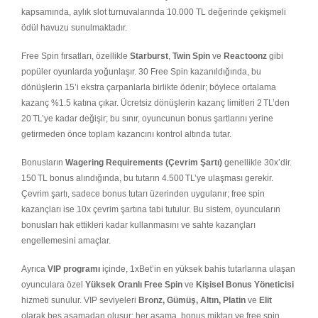
kapsamında, aylık slot turnuvalarında 10.000 TL değerinde çekişmeli
ödül havuzu sunulmaktadır.
Free Spin fırsatları, özellikle
Starburst
,
Twin Spin
ve
Reactoonz
gibi
popüler oyunlarda yoğunlaşır. 30 Free Spin kazanıldığında, bu
dönüşlerin 15’i ekstra çarpanlarla birlikte ödenir; böylece ortalama
kazanç %1.5 katına çıkar. Ücretsiz dönüşlerin kazanç limitleri 2 TL’den
20 TL’ye kadar değişir; bu sınır, oyuncunun bonus şartlarını yerine
getirmeden önce toplam kazancını kontrol altında tutar.
Bonusların
Wagering Requirements (Çevrim Şartı)
genellikle 30x’dir.
150 TL bonus alındığında, bu tutarın 4.500 TL’ye ulaşması gerekir.
Çevrim şartı, sadece bonus tutarı üzerinden uygulanır; free spin
kazançları ise 10x çevrim şartına tabi tutulur. Bu sistem, oyuncuların
bonusları hak ettikleri kadar kullanmasını ve sahte kazançları
engellemesini amaçlar.
Ayrıca
VIP programı
içinde, 1xBet’in en yüksek bahis tutarlarına ulaşan
oyunculara özel
Yüksek Oranlı Free Spin
ve
Kişisel Bonus Yöneticisi
hizmeti sunulur. VIP seviyeleri
Bronz, Gümüş, Altın, Platin
ve
Elit
olarak beş aşamadan oluşur; her aşama, bonus miktarı ve free spin