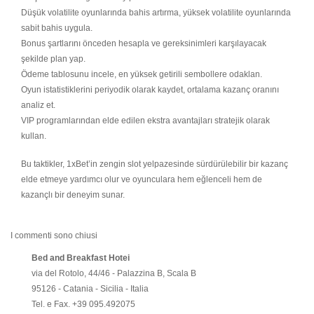
Düşük volatilite oyunlarında bahis artırma, yüksek volatilite oyunlarında
sabit bahis uygula.
Bonus şartlarını önceden hesapla ve gereksinimleri karşılayacak
şekilde plan yap.
Ödeme tablosunu incele, en yüksek getirili sembollere odaklan.
Oyun istatistiklerini periyodik olarak kaydet, ortalama kazanç oranını
analiz et.
VIP programlarından elde edilen ekstra avantajları stratejik olarak
kullan.
Bu taktikler, 1xBet’in zengin slot yelpazesinde sürdürülebilir bir kazanç
elde etmeye yardımcı olur ve oyunculara hem eğlenceli hem de
kazançlı bir deneyim sunar.
I commenti sono chiusi
Bed and Breakfast Hotei
via del Rotolo, 44/46 - Palazzina B, Scala B
95126 - Catania - Sicilia - Italia
Tel. e Fax. +39 095.492075