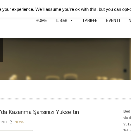
Deutsch
Español
B&B Hotei
Map
Phon
your experience. We'll assume you're ok with this, but you can opt-o
HOME
IL B&B
TARIFFE
EVENTI
’da Kazanma Şansinizi Yukseltin
Bed 
via 
ENTI
NEWS
95126
Tel.