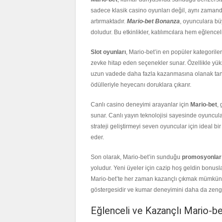
sadece klasik casino oyunları değil, aynı zamand
artırmaktadır.
Mario-bet Bonanza
, oyunculara bü
doludur. Bu etkinlikler, katılımcılara hem eğlence
Slot oyunları
, Mario-bet’in en popüler kategoriler
zevke hitap eden seçenekler sunar. Özellikle yük
uzun vadede daha fazla kazanmasına olanak tan
ödülleriyle heyecanı doruklara çıkarır.
Canlı casino deneyimi arayanlar için
Mario-bet
,
sunar. Canlı yayın teknolojisi sayesinde oyuncular,
strateji geliştirmeyi seven oyuncular için ideal bi
eder.
Son olarak, Mario-bet’in sunduğu
promosyonlar
yoludur. Yeni üyeler için cazip hoş geldin bonus
Mario-bet’te her zaman kazançlı çıkmak mümkündü
göstergesidir ve kumar deneyimini daha da zengin
Eğlenceli ve Kazançlı Mario-be