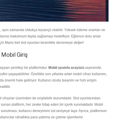
l, aynı zamanda oldukça kazançlı olabilir. Yüksek ödeme oranları ve
ıcılarına maksimum fayda sağlamayı hedefliyor. Eğlence dolu anlar
in Mario-bet slot oyunları kesinlikle denemeye değer!
Mobil Giriş
şıyan yenilikçi bir platformdur.
Mobil uyumlu arayüzü
sayesinde,
fini yaşayabilirler. Özellikle son yıllarda artan mobil cihaz kullanımı,
önemli hale getiriyor. Kullanıcı dostu tasarımı ve hızlı erişim
atiktir.
 cihazlar üzerinden de erişilebilir durumdadır. Slot oyunlarından
f sunan platform, her zevke hitap eden bir içerik sunmaktadır. Mobil
sunulması, kullanıcı deneyimini üst seviyeye taşır. Ayrıca, platformun
lanıcılar rahatlıkla para yatırma ve çekme işlemlerini