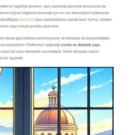
neklik ve özgürlük tanırken, aynı zamanda güvenlik konusunda da
arının kişisel bilgilerini korumak için en son teknolojileri kullanarak
 rahatlığıyla
Mariobet
oyun oynamalarına olanak tanır. Ayrıca, müşteri
sorun veya soruya anında yanıt verir.
zenli olarak güncellenen promosyonlar ve bonuslar da bulunmaktadır.
ını artırabilirler. Platformun sağladığı
esnek ve dinamik yapı
,
ara eşsiz bir oyun deneyimi sunmaktadır. Mobil dünyada casino
l bir seçimdir.