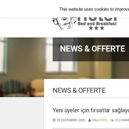
Italiano
English
Français
This website uses cookies to improve 
NEWS & OFFERTE
NEWS & OFFERTE
Yeni üyeler için fırsatlar sağla
28 DICEMBRE 2025
DA
ADMIN
0 COMM