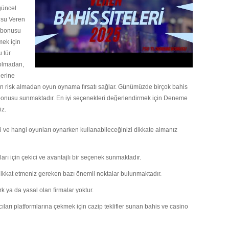
 güncel
su Veren
e bonusu
mek için
u tür
 olmadan,
lerine
r için risk almadan oyun oynama fırsatı sağlar. Günümüzde birçok bahis
me bonusu sunmaktadır. En iyi seçenekleri değerlendirmek için Deneme
iz.
 ve hangi oyunları oynarken kullanabileceğinizi dikkate almanız
rı için çekici ve avantajlı bir seçenek sunmaktadır.
kkat etmeniz gereken bazı önemli noktalar bulunmaktadır.
 ya da yasal olan firmalar yoktur.
ları platformlarına çekmek için cazip teklifler sunan bahis ve casino