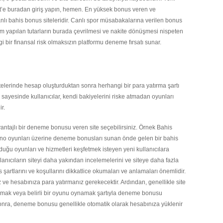
et’e buradan giriş yapın, hemen. En yüksek bonus veren ve
anlı bahis bonus siteleridir. Canlı spor müsabakalarına verilen bonus
ırım yapılan tutarların burada çevrilmesi ve nakite dönüşmesi nispeten
i bir finansal risk olmaksızın platformu deneme fırsatı sunar.
elerinde hesap oluşturduktan sonra herhangi bir para yatırma şartı
ayesinde kullanıcılar, kendi bakiyelerini riske atmadan oyunları
r.
vantajlı bir deneme bonusu veren site seçebilirsiniz. Örnek Bahis
 casino oyunları üzerine deneme bonusları sunan önde gelen bir bahis
nduğu oyunları ve hizmetleri keşfetmek isteyen yeni kullanıcılara
kullanıcıların siteyi daha yakından incelemelerini ve siteye daha fazla
 şartlarını ve koşullarını dikkatlice okumaları ve anlamaları önemlidir.
ız ve hesabınıza para yatırmanız gerekecektir. Ardından, genellikle site
oynamak veya belirli bir oyunu oynamak şartıyla deneme bonusu
n sonra, deneme bonusu genellikle otomatik olarak hesabınıza yüklenir