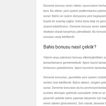
Deneme bonusu veren siteler, oyuncuların herha
tanır. Bu siteler, yeni üyeleri platformlarına çekm
sunar. Bahis ve casino dünyasına yeni başlayanlar
büyük bir avantaj sağlar. Daha fazla bilgi ve gün
ziyaret edebilirsiniz. Deneme bonusu veren sitele
stratejisi olarak karşımıza çıkmaktadır. Bu bonusl
sunulan cazip tekliflerdir.
Bahis bonusu nasıl çekilir?
Yatırım veya yatırımsız bonusu etkinleştirdikten s
tamamlamanız gerekmektedir. İşlem hacmi tamaml
fonlarınızı çekebilirsiniz. İşlem hacminin tamamlan
Deneme bonusları, genellikle yeni üyeleri cezb
verilen özel tekliflerdir. Bahis siteleri, müşteri ç
sunar. Deneme bonusları da bu promosyonlardan bi
ücretsiz dönüşler şeklinde sunulabilir. Artık en i
güvenilir şekilde bahis yapmak isteyenler için h
veren siteleri göreceksiniz. Son olarak, deneme bo