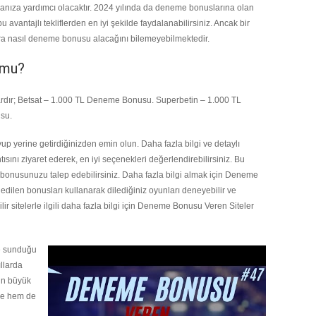
anıza yardımcı olacaktır. 2024 yılında da deneme bonuslarına olan
u avantajlı tekliflerden en iyi şekilde faydalanabilirsiniz. Ancak bir
ra nasıl deneme bonusu alacağını bilemeyebilmektedir.
 mu?
rdır; Betsat – 1.000 TL Deneme Bonusu. Superbetin – 1.000 TL
su.
yup yerine getirdiğinizden emin olun. Daha fazla bilgi ve detaylı
ını ziyaret ederek, en iyi seçenekleri değerlendirebilirsiniz. Bu
k bonusunuzu talep edebilirsiniz. Daha fazla bilgi almak için Deneme
 edilen bonusları kullanarak dilediğiniz oyunları deneyebilir ve
ilir sitelerle ilgili daha fazla bilgi için Deneme Bonusu Veren Siteler
de sunduğu
ıllarda
in büyük
nde hem de