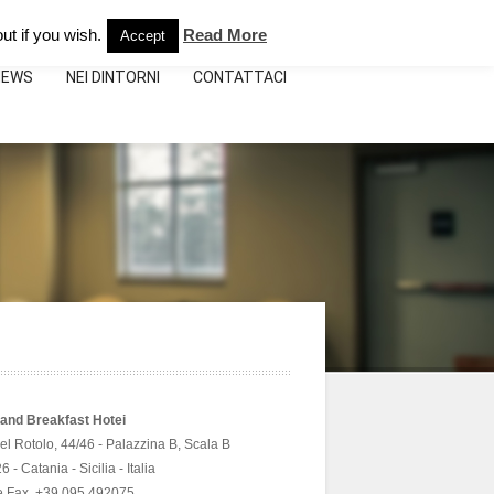
e:
+39.095.492075
info@bebhoteicatania.it
ut if you wish.
Read More
Accept
NEWS
NEI DINTORNI
CONTATTACI
and Breakfast Hotei
del Rotolo, 44/46 - Palazzina B, Scala B
 - Catania - Sicilia - Italia
 e Fax. +39 095.492075