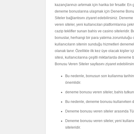
kazançlarınızı artırmak için harika bir fırsattır. En
deneme bonuslarına ulaşmak için Deneme Bonu
Siteler bağlantısını ziyaret edebilirsiniz. Denem
veren siteler, yeni kullanıcıları platformlarına çek
cazip teklifler sunan bahis ve casino siteleridir. B
bonuslar, herhangi bir para yatırma zorunluluğu
kullanıcıların sitenin sunduğu hizmetleri deneme
olanak tanır. Özellikle ilk kez üye olacak kişile
sitesi, kullanıcılarına çeşitli miktarlarda dene
Bonusu Veren Siteler sayfasını ziyaret edebilirsin
Bu nedenle, bonusun son kullanma tarihini
önemlidir.
deneme bonusu veren siteler, bahis tutkunla
Bu nedenle, deneme bonusu kullanırken di
Deneme bonusu veren siteler arasında Türk
Deneme bonusu veren siteler, yeni kullanıcı
siteleridir.