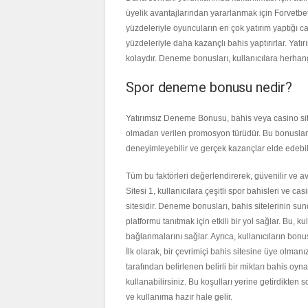
üyelik avantajlarından yararlanmak için Forvetb
yüzdeleriyle oyuncuların en çok yatırım yaptığı c
yüzdeleriyle daha kazançlı bahis yaptırırlar. Yat
kolaydır. Deneme bonusları, kullanıcılara herhang
Spor deneme bonusu nedir?
Yatırımsız Deneme Bonusu, bahis veya casino sit
olmadan verilen promosyon türüdür. Bu bonuslar s
deneyimleyebilir ve gerçek kazançlar elde edebili
Tüm bu faktörleri değerlendirerek, güvenilir ve a
Sitesi 1, kullanıcılara çeşitli spor bahisleri ve
sitesidir. Deneme bonusları, bahis sitelerinin su
platformu tanıtmak için etkili bir yol sağlar. Bu, 
bağlanmalarını sağlar. Ayrıca, kullanıcıların bonus
İlk olarak, bir çevrimiçi bahis sitesine üye olman
tarafından belirlenen belirli bir miktarı bahis 
kullanabilirsiniz. Bu koşulları yerine getirdikte
ve kullanıma hazır hale gelir.