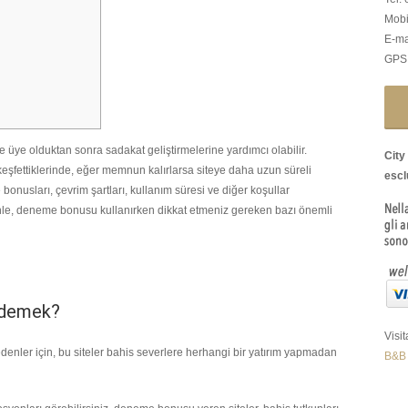
Mobi
E-ma
GPS:
e üye olduktan sonra sadakat geliştirmelerine yardımcı olabilir.
City
 keşfettiklerinde, eğer memnun kalırlarsa siteye daha uzun süreli
esclu
bonusları, çevrim şartları, kullanım süresi ve diğer koşullar
enle, deneme bonusu kullanırken dikkat etmeniz gereken bazı önemli
 demek?
Visi
denler için, bu siteler bahis severlere herhangi bir yatırım yapmadan
B&B