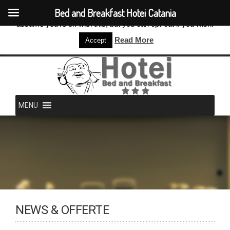
Bed and Breakfast Hotei Catania
This website uses cookies to improve your experience. We'll
assume you're ok with this, but you can opt-out if you wish.
Italiano
English
Français
Deutsch
Read More
Accept
Español
MENU
NEWS & OFFERTE