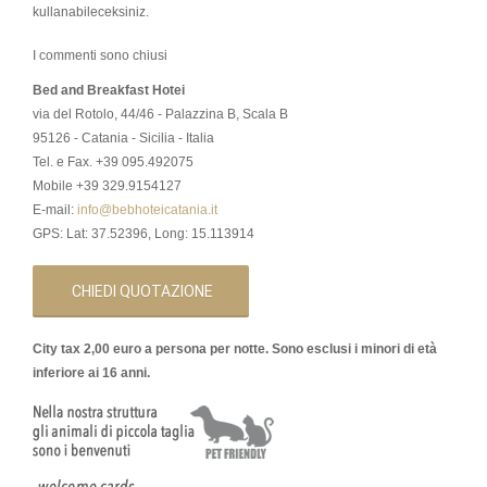
kullanabileceksiniz.
I commenti sono chiusi
Bed and Breakfast Hotei
via del Rotolo, 44/46 - Palazzina B, Scala B
95126 - Catania - Sicilia - Italia
Tel. e Fax. +39 095.492075
Mobile +39 329.9154127
E-mail:
info@bebhoteicatania.it
GPS: Lat: 37.52396, Long: 15.113914
CHIEDI QUOTAZIONE
City tax 2,00 euro a persona per notte. Sono esclusi i minori di età
inferiore ai 16 anni.