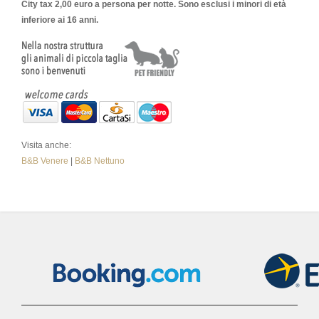
City tax 2,00 euro a persona per notte. Sono esclusi i minori di età
inferiore ai 16 anni.
Visita anche:
B&B Venere
|
B&B Nettuno