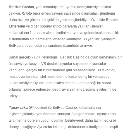
BetHub Casino
, yeni teknolojilerle uyumlu deneyimleriyle dikkat
çekiyor.
Kripto para
entegrasyonu sayesinde oyuncular, işlemlerini
daha hızlı ve güvenli bir şekilde gerçekleştirebiliyor. Özellikle
Bitcoin
,
Ethereum
ve diğer popüler kripto paralarla yapılan işlemler,
kullanıcıların finansal mahremiyetini koruyor ve geleneksel bankacılık
sistemlerinin sınırlamalarını ortadan kaldırıyor. Bu yenilikçi yaklaşım,
BetHub’un oyuncularına sunduğu özgürlüğü artırıyor.
Sanal gerçeklik (VR) teknolojisi, BetHub Casino’da oyun deneyimini bir
üst seviyeye taşıyor. VR destekli oyunlar sayesinde oyuncular,
kendilerini gerçek bir kumarhanede gibi hissedebiliyor. Bu teknoloji,
masa oyunlarından slot makinelerine kadar geniş bir yelpazede
kullanılabiliyor. Oyuncuların etkileşimde bulunabileceği bu sanal
ortamlar, sadece eğlenceyi değil, aynı zamanda sosyal etkileşimi de
artırıyor.
Yapay zeka (AI)
desteği ile BetHub Casino, kullanıcılarına
kişiselleştirilmiş oyun önerileri sunuyor. AI algoritmaları, oyuncuların
tercihlerine göre en uygun oyunları belirleyerek daha tatmin edici bir
deneyim sağlıyor. Ayrıca bu teknoloji, dolandırıcılık faaliyetlerini tespit