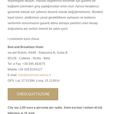
seçeneğine tıklayın. Hassas bilgilerinizi korumak için güvenli bir
bağlantı üzerinden giriş yaptığınızdan emin olun. Ayrıca hesabınızı
güvende tutmak için şifrenizi düzenli olarak değiştirmelisiniz. Mostbet
kayıt süreci, platformun yasal gerekliliklere uymasını ve kullanıcı
verilerinin korunmasını garanti altına almaya yardımcı olan hesap
doğrulama adı verilen önemli bir adım içerir.
I commenti sono chiusi
Bed and Breakfast Hotei
via del Rotolo, 44/46 - Palazzina B, Scala B
95126 - Catania - Sicilia - Italia
Tel. e Fax. +39 095.492075
Mobile +39 329.9154127
E-mail:
info@bebhoteicatania.it
GPS: Lat: 37.52396, Long: 15.113914
CHIEDI QUOTAZIONE
City tax 2,00 euro a persona per notte. Sono esclusi i minori di età
inferiore ai 16 anni.