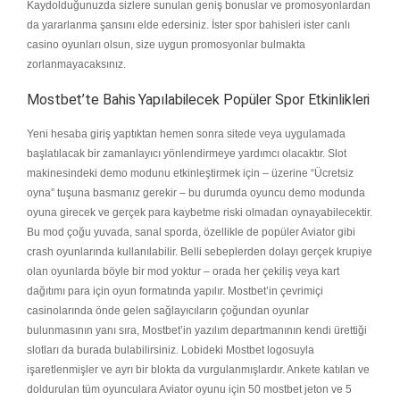
Kaydolduğunuzda sizlere sunulan geniş bonuslar ve promosyonlardan
da yararlanma şansını elde edersiniz. İster spor bahisleri ister canlı
casino oyunları olsun, size uygun promosyonlar bulmakta
zorlanmayacaksınız.
Mostbet’te Bahis Yapılabilecek Popüler Spor Etkinlikleri
Yeni hesaba giriş yaptıktan hemen sonra sitede veya uygulamada
başlatılacak bir zamanlayıcı yönlendirmeye yardımcı olacaktır. Slot
makinesindeki demo modunu etkinleştirmek için – üzerine “Ücretsiz
oyna” tuşuna basmanız gerekir – bu durumda oyuncu demo modunda
oyuna girecek ve gerçek para kaybetme riski olmadan oynayabilecektir.
Bu mod çoğu yuvada, sanal sporda, özellikle de popüler Aviator gibi
crash oyunlarında kullanılabilir. Belli sebeplerden dolayı gerçek krupiye
olan oyunlarda böyle bir mod yoktur – orada her çekiliş veya kart
dağıtımı para için oyun formatında yapılır. Mostbet’in çevrimiçi
casinolarında önde gelen sağlayıcıların çoğundan oyunlar
bulunmasının yanı sıra, Mostbet’in yazılım departmanının kendi ürettiği
slotları da burada bulabilirsiniz. Lobideki Mostbet logosuyla
işaretlenmişler ve ayrı bir blokta da vurgulanmışlardır. Ankete katılan ve
doldurulan tüm oyunculara Aviator oyunu için 50 mostbet jeton ve 5