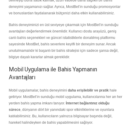
belirleyip buna sadık kalmak, uzun vadede daha sağlıklı bir bahis
deneyimi yaşamanızı sağlar. Ayrıca, MostBet’in sunduğu promosyonlar
ve bonuslardan faydalanarak bütçenizi daha etkin kullanabilirsiniz.
Bahis deneyiminizi en üst seviyeye çıkarmak için MostBet’in sunduğu
avantajları değerlendirmek önemlidir. Kullanıcı dostu arayüzü, geniş
canlı bahis seçenekleri ve güncel istatistiklerle donatılmış platformu
sayesinde MostBet, bahis severlere keyifli bir deneyim sunar. Ancak
unutulmamalıdır ki başarılı bir bahis stratejisi için sadece şansa değil,
bilgiye dayalı kararlar almak gereklidir.
Mobil Uygulama ile Bahis Yapmanın
Avantajları
Mobil uygulamalar, bahis deneyimini
daha erişilebilir ve pratik
hale
getiriyor. MostBet’in sunduğu mobil uygulama, kullanıcılarına her an her
yerden bahis yapma imkanı tanıyor.
İnternet bağlantınız olduğu
sürece
, dünyanın dört bir yanındaki spor etkinliklerine ve oyunlara
katılabilirsiniz. Bu, kullanıcıların yalnızca bilgisayar başında değil,
hareket halindeyken de bahis yapabilmesini sağlıyor.