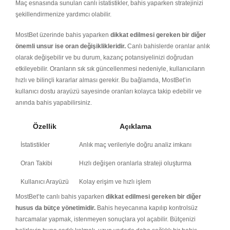
Maç esnasında sunulan canlı istatistikler, bahis yaparken stratejinizi
şekillendirmenize yardımcı olabilir.
MostBet üzerinde bahis yaparken
dikkat edilmesi gereken bir diğer
önemli unsur ise oran değişiklikleridir.
Canlı bahislerde oranlar anlık
olarak değişebilir ve bu durum, kazanç potansiyelinizi doğrudan
etkileyebilir. Oranların sık sık güncellenmesi nedeniyle, kullanıcıların
hızlı ve bilinçli kararlar alması gerekir. Bu bağlamda, MostBet’in
kullanıcı dostu arayüzü sayesinde oranları kolayca takip edebilir ve
anında bahis yapabilirsiniz.
Özellik
Açıklama
İstatistikler
Anlık maç verileriyle doğru analiz imkanı
Oran Takibi
Hızlı değişen oranlarla strateji oluşturma
Kullanıcı Arayüzü
Kolay erişim ve hızlı işlem
MostBet’te canlı bahis yaparken
dikkat edilmesi gereken bir diğer
husus da bütçe yönetimidir.
Bahis heyecanına kapılıp kontrolsüz
harcamalar yapmak, istenmeyen sonuçlara yol açabilir. Bütçenizi