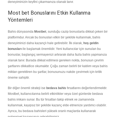
deneyiminizin keyfini çıkarmanıza olanak tanır.
Most bet Bonuslarını Etkin Kullanma
Yöntemleri
Bahis dünyasında
Mostbet
, sunduğu cazip bonuslarla dikkat çeken bir
platformdur. Ancak bu bonusları etkin bir şekilde kullanmak, bahis
deneyiminizi daha kazançlı hale getirebilir. İlk olarak,
hoş geldin
bonusları
ile başlamak önemlidir. Yeni kullanıcılar için sunulan bu
bonuslar, başlangıç sermayenizi artırarak daha fazla bahis yapmanıza
olanak tanır. Burada dikkat edilmesi gereken nokta, bonusun çevrim
şartlarını dikkatlice okumaktır. Çoğu zaman belirli bir katılım veya bahis
miktarı gerektiren bu şartlar, bonusunuzu nakde çevirmek için kritik
öneme sahiptir.
Bir diğer önemli strateji ise
bedava bahis
fırsatlarını değerlendirmektir.
Mostbet, kullanıcılarına belirli etkinlikler veya özel günlerde bedava
bahis imkanı sunar. Bu tür fırsatları takip etmek ve zamanında
kullanmak, kayıpsız bir şekilde kazanç elde etmenize yardımcı olabilir.
Ayrıca, bu bedava bahisleri yüksek oranlı maçlarda kullanarak
potansiyel kazancınızı artırabilirsiniz.