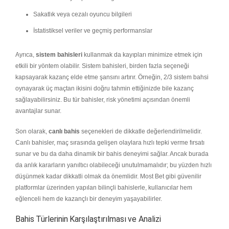
Sakatlık veya cezalı oyuncu bilgileri
İstatistiksel veriler ve geçmiş performanslar
Ayrıca,
sistem bahisleri
kullanmak da kayıpları minimize etmek için
etkili bir yöntem olabilir. Sistem bahisleri, birden fazla seçeneği
kapsayarak kazanç elde etme şansını artırır. Örneğin, 2/3 sistem bahsi
oynayarak üç maçtan ikisini doğru tahmin ettiğinizde bile kazanç
sağlayabilirsiniz. Bu tür bahisler, risk yönetimi açısından önemli
avantajlar sunar.
Son olarak,
canlı bahis
seçenekleri de dikkatle değerlendirilmelidir.
Canlı bahisler, maç sırasında gelişen olaylara hızlı tepki verme fırsatı
sunar ve bu da daha dinamik bir bahis deneyimi sağlar. Ancak burada
da anlık kararların yanıltıcı olabileceği unutulmamalıdır; bu yüzden hızlı
düşünmek kadar dikkatli olmak da önemlidir. Most Bet gibi güvenilir
platformlar üzerinden yapılan bilinçli bahislerle, kullanıcılar hem
eğlenceli hem de kazançlı bir deneyim yaşayabilirler.
Bahis Türlerinin Karşılaştırılması ve Analizi