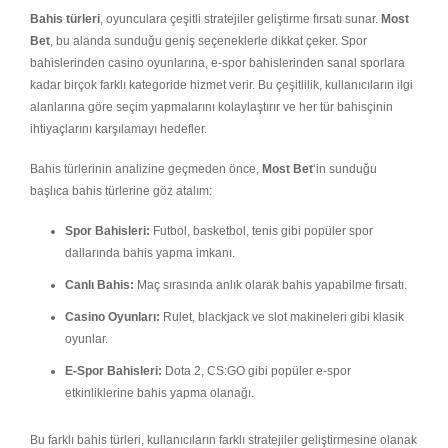
Bahis türleri
, oyunculara çeşitli stratejiler geliştirme fırsatı sunar.
Most
Bet
, bu alanda sunduğu geniş seçeneklerle dikkat çeker. Spor
bahislerinden casino oyunlarına, e-spor bahislerinden sanal sporlara
kadar birçok farklı kategoride hizmet verir. Bu çeşitlilik, kullanıcıların ilgi
alanlarına göre seçim yapmalarını kolaylaştırır ve her tür bahisçinin
ihtiyaçlarını karşılamayı hedefler.
Bahis türlerinin analizine geçmeden önce,
Most Bet
‘in sunduğu
başlıca bahis türlerine göz atalım:
Spor Bahisleri:
Futbol, basketbol, tenis gibi popüler spor
dallarında bahis yapma imkanı.
Canlı Bahis:
Maç sırasında anlık olarak bahis yapabilme fırsatı.
Casino Oyunları:
Rulet, blackjack ve slot makineleri gibi klasik
oyunlar.
E-Spor Bahisleri:
Dota 2, CS:GO gibi popüler e-spor
etkinliklerine bahis yapma olanağı.
Bu farklı bahis türleri, kullanıcıların farklı stratejiler geliştirmesine olanak