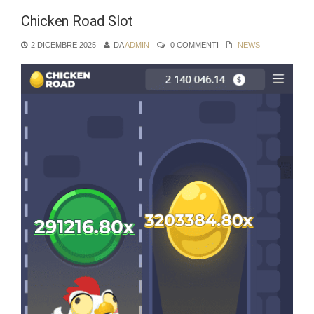
Chicken Road Slot
2 DICEMBRE 2025
DA
ADMIN
0 COMMENTI
NEWS