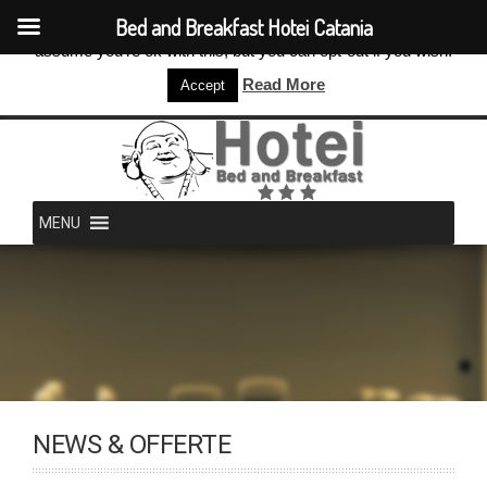
Bed and Breakfast Hotei Catania
This website uses cookies to improve your experience. We'll
assume you're ok with this, but you can opt-out if you wish.
Italiano
English
Français
Deutsch
Read More
Accept
Español
MENU
NEWS & OFFERTE