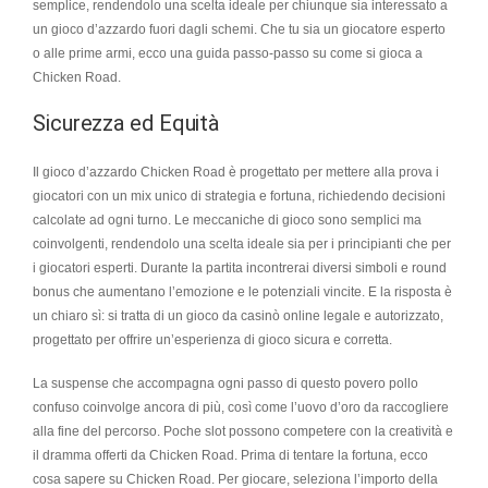
semplice, rendendolo una scelta ideale per chiunque sia interessato a
un gioco d’azzardo fuori dagli schemi. Che tu sia un giocatore esperto
o alle prime armi, ecco una guida passo-passo su come si gioca a
Chicken Road.
Sicurezza ed Equità
Il gioco d’azzardo Chicken Road è progettato per mettere alla prova i
giocatori con un mix unico di strategia e fortuna, richiedendo decisioni
calcolate ad ogni turno. Le meccaniche di gioco sono semplici ma
coinvolgenti, rendendolo una scelta ideale sia per i principianti che per
i giocatori esperti. Durante la partita incontrerai diversi simboli e round
bonus che aumentano l’emozione e le potenziali vincite. E la risposta è
un chiaro sì: si tratta di un gioco da casinò online legale e autorizzato,
progettato per offrire un’esperienza di gioco sicura e corretta.
La suspense che accompagna ogni passo di questo povero pollo
confuso coinvolge ancora di più, così come l’uovo d’oro da raccogliere
alla fine del percorso. Poche slot possono competere con la creatività e
il dramma offerti da Chicken Road. Prima di tentare la fortuna, ecco
cosa sapere su Chicken Road. Per giocare, seleziona l’importo della