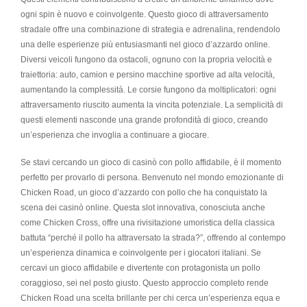
ogni spin è nuovo e coinvolgente. Questo gioco di attraversamento
stradale offre una combinazione di strategia e adrenalina, rendendolo
una delle esperienze più entusiasmanti nel gioco d’azzardo online.
Diversi veicoli fungono da ostacoli, ognuno con la propria velocità e
traiettoria: auto, camion e persino macchine sportive ad alta velocità,
aumentando la complessità. Le corsie fungono da moltiplicatori: ogni
attraversamento riuscito aumenta la vincita potenziale. La semplicità di
questi elementi nasconde una grande profondità di gioco, creando
un’esperienza che invoglia a continuare a giocare.
Se stavi cercando un gioco di casinò con pollo affidabile, è il momento
perfetto per provarlo di persona. Benvenuto nel mondo emozionante di
Chicken Road, un gioco d’azzardo con pollo che ha conquistato la
scena dei casinò online. Questa slot innovativa, conosciuta anche
come Chicken Cross, offre una rivisitazione umoristica della classica
battuta “perché il pollo ha attraversato la strada?”, offrendo al contempo
un’esperienza dinamica e coinvolgente per i giocatori italiani. Se
cercavi un gioco affidabile e divertente con protagonista un pollo
coraggioso, sei nel posto giusto. Questo approccio completo rende
Chicken Road una scelta brillante per chi cerca un’esperienza equa e