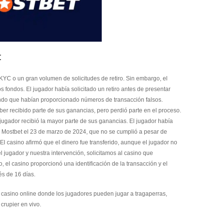
t
KYC o un gran volumen de solicitudes de retiro. Sin embargo, el
s fondos. El jugador había solicitado un retiro antes de presentar
ando que habían proporcionado números de transacción falsos.
er recibido parte de sus ganancias, pero perdió parte en el proceso.
jugador recibió la mayor parte de sus ganancias. El jugador había
n Mostbet el 23 de marzo de 2024, que no se cumplió a pesar de
 El casino afirmó que el dinero fue transferido, aunque el jugador no
l jugador y nuestra intervención, solicitamos al casino que
 el casino proporcionó una identificación de la transacción y el
és de 16 días.
 casino online donde los jugadores pueden jugar a tragaperras,
crupier en vivo.