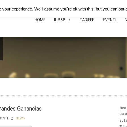
Deutsch
Español
B&B Hotei
Map
Phon
your experience. We'll assume you're ok with this, but you can opt-o
HOME
IL B&B
TARIFFE
EVENTI
Grandes Ganancias
Bed 
via 
MENTI
NEWS
95126
Tel.