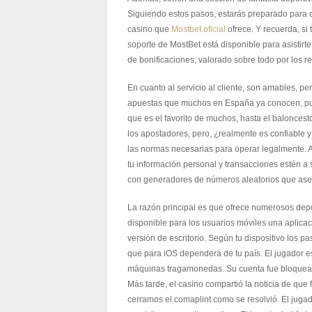
Siguiendo estos pasos, estarás preparado para d
casino que
Mostbet oficial
ofrece. Y recuerda, si
soporte de MostBet está disponible para asistir
de bonificaciones, valorado sobre todo por los r
En cuanto al servicio al cliente, son amables, p
apuestas que muchos en España ya conocen, pue
que es el favorito de muchos, hasta el baloncest
los apostadores, pero, ¿realmente es confiable 
las normas necesarias para operar legalmente. 
tu información personal y transacciones estén a sa
con generadores de números aleatorios que aseg
La razón principal es que ofrece numerosos depor
disponible para los usuarios móviles una aplica
versión de escritorio. Según tu dispositivo los p
que para iOS dependerá de tu país. El jugador e
máquinas tragamonedas. Su cuenta fue bloquead
Más tarde, el casino compartió la noticia de que f
cerramos el comaplint como se resolvió. El jugad