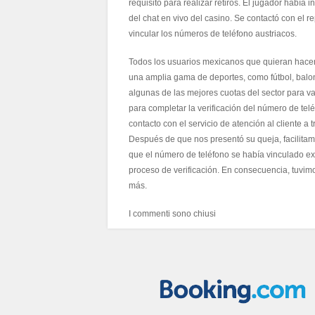
requisito para realizar retiros. El jugador había 
del chat en vivo del casino. Se contactó con el r
vincular los números de teléfono austriacos.
Todos los usuarios mexicanos que quieran hacer
una amplia gama de deportes, como fútbol, balonc
algunas de las mejores cuotas del sector para vari
para completar la verificación del número de tel
contacto con el servicio de atención al cliente a 
Después de que nos presentó su queja, facilitamo
que el número de teléfono se había vinculado ex
proceso de verificación. En consecuencia, tuv
más.
I commenti sono chiusi