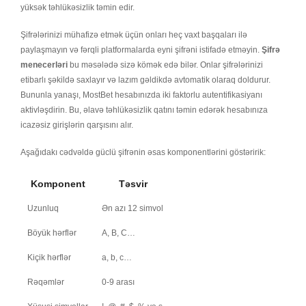
yüksək təhlükəsizlik təmin edir.
Şifrələrinizi mühafizə etmək üçün onları heç vaxt başqaları ilə
paylaşmayın və fərqli platformalarda eyni şifrəni istifadə etməyin.
Şifrə
menecerləri
bu məsələdə sizə kömək edə bilər. Onlar şifrələrinizi
etibarlı şəkildə saxlayır və lazım gəldikdə avtomatik olaraq doldurur.
Bununla yanaşı, MostBet hesabınızda iki faktorlu autentifikasiyanı
aktivləşdirin. Bu, əlavə təhlükəsizlik qatını təmin edərək hesabınıza
icazəsiz girişlərin qarşısını alır.
Aşağıdakı cədvəldə güclü şifrənin əsas komponentlərini göstəririk:
Komponent
Təsvir
Uzunluq
Ən azı 12 simvol
Böyük hərflər
A, B, C…
Kiçik hərflər
a, b, c…
Rəqəmlər
0-9 arası