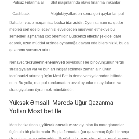
Pulsuz Fırlanmalar
Slot maşınlarında əlavə fırlanma imkanları
Cashback
Məğlubiyyətlərdən sonra geri qaytarılan pul
Daha bir vacib məqam isə
büdcə idarəsidir
. Oyun zamanı nə qədər
məbləğ sərf edə biləcəyinizi əvvəlcədən müəyyən etmək və bu
sərhədləri aşmamaq çox önəmlidir. Büdcənizi effektiv şəkildə idarə
edərək, uzun müddət ərzində oynamağa davam edə bilərsiniz ki, bu da
qazanma şansınızı artırır.
Nəhayət,
təcrübənin əhəmiyyəti
böyükdür. Hər bir oyunçunun fərqli
strategiyaları var və bunları inkişaf etdirmək zaman alır. Oyun
təcrübənizi artırmaq üçün Most Bet-in demo versiyalarından istifadə
edin. Bu yolla, real pul xərcləmədən əvvəl oyunların qaydalarını və
strategiyalarını öyrənmək mümkündür.
Yüksək Əmsallı Mərcdə Uğur Qazanma
Yolları Most bet İlə
Most bet kazinosu,
yüksək əmsallı mərc
oyunları ilə maraqlananlar
üçün əla bir platformadır. Bu platformada uğur qazanmaq üçün bir neçə
strateji yanaşma mövcuddur. İlk növbədə, mərc etməzdən əvvəl oyunun