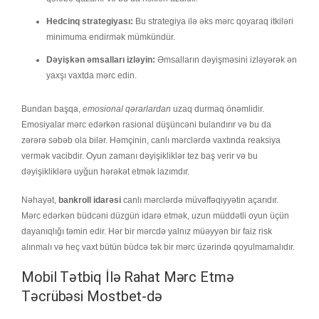
Hedcinq strategiyası:
Bu strategiya ilə əks mərc qoyaraq itkiləri
minimuma endirmək mümkündür.
Dəyişkən əmsalları izləyin:
Əmsalların dəyişməsini izləyərək ən
yaxşı vaxtda mərc edin.
Bundan başqa,
emosional qərarlardan
uzaq durmaq önəmlidir.
Emosiyalar mərc edərkən rasional düşüncəni bulandırır və bu da
zərərə səbəb ola bilər. Həmçinin, canlı mərclərdə vaxtında reaksiya
vermək vacibdir. Oyun zamanı dəyişikliklər tez baş verir və bu
dəyişikliklərə uyğun hərəkət etmək lazımdır.
Nəhayət,
bankroll idarəsi
canlı mərclərdə müvəffəqiyyətin açarıdır.
Mərc edərkən büdcəni düzgün idarə etmək, uzun müddətli oyun üçün
dayanıqlığı təmin edir. Hər bir mərcdə yalnız müəyyən bir faiz risk
alınmalı və heç vaxt bütün büdcə tək bir mərc üzərində qoyulmamalıdır.
Mobil Tətbiq İlə Rahat Mərc Etmə
Təcrübəsi Mostbet-də