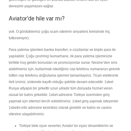
deneyimi yaşamasını sağlar.
Aviator’de hile var mı?
yok. O gördükleriniz çoğu scam sitelerin sinyalleri( kimisinde hiç
tutturamıyor).
Para yatırma işlemleri banka transferi, e-cüzdanlar ve kripto para ile
yapılabilir. Çoğu çevrimiçi kumarhane, ilk para yatırma işleminizle
birlikte hoş geldin bonusları ve promosyonlar sunar. Nesine’den sms
alabilmeniz için, kullanmak istediğiniz cep telefonu numaranızı girerek
lütfen cep telefonu doğrulama işlemini tamamlayınız. Ticari elektronik
ileti izniniz, sistemde kayıtlı olduğu şekilde devam edecektir. 1xbet
Rusya altyapılı bir şirkettir uzun yılladır tüm dünyada hizmet veren
ulusal bir bahis şirketidir. 1xbet adresine Türkiye üzerinden giriş
yapmak için sitemizi tercih edebilirsiniz. 1xbet giriş yapmak isteyenler
1xbetm.info adresine kesintisiz olarak girebilir ve bahis ve casino
sitesine ulaşabilirsiniz.
Türkiye’deki oyun severler, Aviator’ün eşsiz dinamiklerini ve