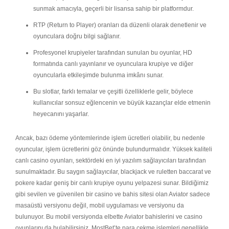
sunmak amacıyla, geçerli bir lisansa sahip bir platformdur.
RTP (Return to Player) oranları da düzenli olarak denetlenir ve
oyunculara doğru bilgi sağlanır.
Profesyonel krupiyeler tarafından sunulan bu oyunlar, HD
formatında canlı yayınlanır ve oyunculara krupiye ve diğer
oyuncularla etkileşimde bulunma imkânı sunar.
Bu slotlar, farklı temalar ve çeşitli özelliklerle gelir, böylece
kullanıcılar sonsuz eğlencenin ve büyük kazançlar elde etmenin
heyecanını yaşarlar.
Ancak, bazı ödeme yöntemlerinde işlem ücretleri olabilir, bu nedenle
oyuncular, işlem ücretlerini göz önünde bulundurmalıdır. Yüksek kaliteli
canlı casino oyunları, sektördeki en iyi yazılım sağlayıcıları tarafından
sunulmaktadır. Bu saygın sağlayıcılar, blackjack ve ruletten baccarat ve
pokere kadar geniş bir canlı krupiye oyunu yelpazesi sunar. Bildiğimiz
gibi sevilen ve güvenilen bir casino ve bahis sitesi olan Aviator sadece
masaüstü versiyonu değil, mobil uygulaması ve versiyonu da
bulunuyor. Bu mobil versiyonda elbette Aviator bahislerini ve casino
oyunlarını da bulabilirsiniz. MostBet’te para çekme işlemleri genellikle