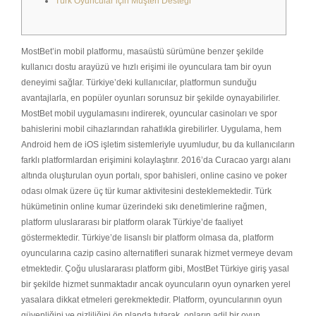
Türk Oyuncular için Müşteri Desteği
MostBet’in mobil platformu, masaüstü sürümüne benzer şekilde
kullanıcı dostu arayüzü ve hızlı erişimi ile oyunculara tam bir oyun
deneyimi sağlar. Türkiye’deki kullanıcılar, platformun sunduğu
avantajlarla, en popüler oyunları sorunsuz bir şekilde oynayabilirler.
MostBet mobil uygulamasını indirerek, oyuncular casinoları ve spor
bahislerini mobil cihazlarından rahatlıkla girebilirler. Uygulama, hem
Android hem de iOS işletim sistemleriyle uyumludur, bu da kullanıcıların
farklı platformlardan erişimini kolaylaştırır. 2016’da Curacao yargı alanı
altında oluşturulan oyun portalı, spor bahisleri, online casino ve poker
odası olmak üzere üç tür kumar aktivitesini desteklemektedir. Türk
hükümetinin online kumar üzerindeki sıkı denetimlerine rağmen,
platform uluslararası bir platform olarak Türkiye’de faaliyet
göstermektedir. Türkiye’de lisanslı bir platform olmasa da, platform
oyuncularına cazip casino alternatifleri sunarak hizmet vermeye devam
etmektedir. Çoğu uluslararası platform gibi, MostBet Türkiye giriş yasal
bir şekilde hizmet sunmaktadır ancak oyuncuların oyun oynarken yerel
yasalara dikkat etmeleri gerekmektedir. Platform, oyuncularının oyun
güvenliğini ve gizliliğini ön planda tutarak, onların adil bir oyun