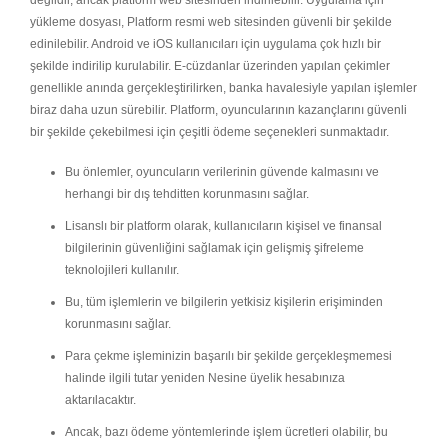
yükleme dosyası, Platform resmi web sitesinden güvenli bir şekilde
edinilebilir. Android ve iOS kullanıcıları için uygulama çok hızlı bir
şekilde indirilip kurulabilir. E-cüzdanlar üzerinden yapılan çekimler
genellikle anında gerçekleştirilirken, banka havalesiyle yapılan işlemler
biraz daha uzun sürebilir. Platform, oyuncularının kazançlarını güvenli
bir şekilde çekebilmesi için çeşitli ödeme seçenekleri sunmaktadır.
Bu önlemler, oyuncuların verilerinin güvende kalmasını ve
herhangi bir dış tehditten korunmasını sağlar.
Lisanslı bir platform olarak, kullanıcıların kişisel ve finansal
bilgilerinin güvenliğini sağlamak için gelişmiş şifreleme
teknolojileri kullanılır.
Bu, tüm işlemlerin ve bilgilerin yetkisiz kişilerin erişiminden
korunmasını sağlar.
Para çekme işleminizin başarılı bir şekilde gerçekleşmemesi
halinde ilgili tutar yeniden Nesine üyelik hesabınıza
aktarılacaktır.
Ancak, bazı ödeme yöntemlerinde işlem ücretleri olabilir, bu