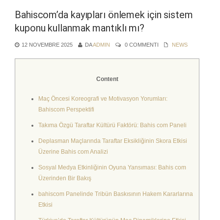
Bahiscom’da kayıpları önlemek için sistem
kuponu kullanmak mantıklı mı?
12 NOVEMBRE 2025
DA
ADMIN
0 COMMENTI
NEWS
Content
Maç Öncesi Koreografi ve Motivasyon Yorumları:
Bahiscom Perspektifi
Takıma Özgü Taraftar Kültürü Faktörü: Bahis com Paneli
Deplasman Maçlarında Taraftar Eksikliğinin Skora Etkisi
Üzerine Bahis com Analizi
Sosyal Medya Etkinliğinin Oyuna Yansıması: Bahis com
Üzerinden Bir Bakış
bahiscom Panelinde Tribün Baskısının Hakem Kararlarına
Etkisi