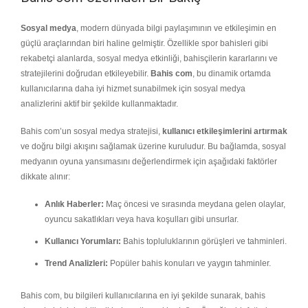
Sosyal medya
, modern dünyada bilgi paylaşımının ve etkileşimin en
güçlü araçlarından biri haline gelmiştir. Özellikle spor bahisleri gibi
rekabetçi alanlarda, sosyal medya etkinliği, bahisçilerin kararlarını ve
stratejilerini doğrudan etkileyebilir.
Bahis com
, bu dinamik ortamda
kullanıcılarına daha iyi hizmet sunabilmek için sosyal medya
analizlerini aktif bir şekilde kullanmaktadır.
Bahis com’un sosyal medya stratejisi,
kullanıcı etkileşimlerini artırmak
ve doğru bilgi akışını sağlamak üzerine kuruludur. Bu bağlamda, sosyal
medyanın oyuna yansımasını değerlendirmek için aşağıdaki faktörler
dikkate alınır:
Anlık Haberler:
Maç öncesi ve sırasında meydana gelen olaylar,
oyuncu sakatlıkları veya hava koşulları gibi unsurlar.
Kullanıcı Yorumları:
Bahis topluluklarının görüşleri ve tahminleri.
Trend Analizleri:
Popüler bahis konuları ve yaygın tahminler.
Bahis com, bu bilgileri kullanıcılarına en iyi şekilde sunarak, bahis