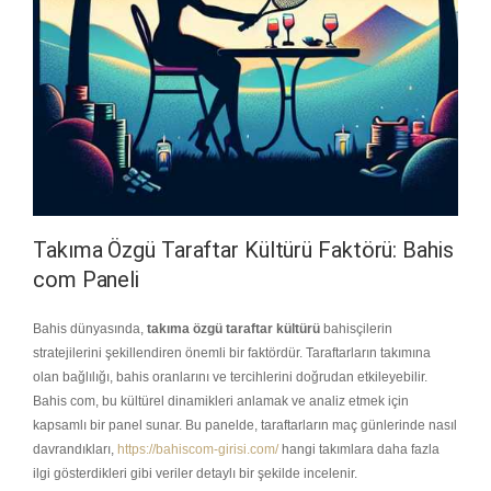
Takıma Özgü Taraftar Kültürü Faktörü: Bahis
com Paneli
Bahis dünyasında,
takıma özgü taraftar kültürü
bahisçilerin
stratejilerini şekillendiren önemli bir faktördür. Taraftarların takımına
olan bağlılığı, bahis oranlarını ve tercihlerini doğrudan etkileyebilir.
Bahis com, bu kültürel dinamikleri anlamak ve analiz etmek için
kapsamlı bir panel sunar. Bu panelde, taraftarların maç günlerinde nasıl
davrandıkları,
https://bahiscom-girisi.com/
hangi takımlara daha fazla
ilgi gösterdikleri gibi veriler detaylı bir şekilde incelenir.