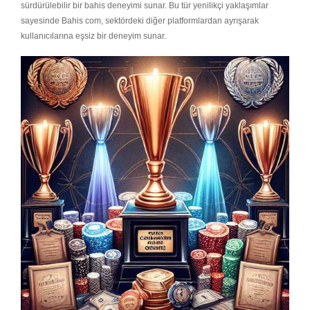
sürdürülebilir bir bahis deneyimi sunar. Bu tür yenilikçi yaklaşımlar
sayesinde Bahis com, sektördeki diğer platformlardan ayrışarak
kullanıcılarına eşsiz bir deneyim sunar.