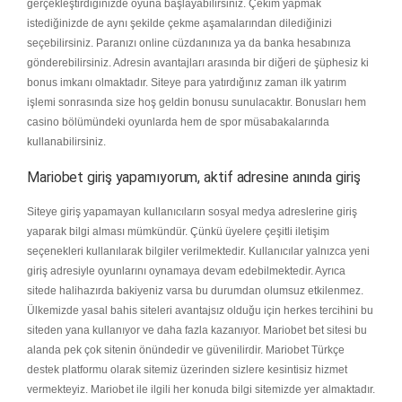
gerçekleştirdiğinizde oyuna başlayabilirsiniz. Çekim yapmak
istediğinizde de aynı şekilde çekme aşamalarından dilediğinizi
seçebilirsiniz. Paranızı online cüzdanınıza ya da banka hesabınıza
gönderebilirsiniz. Adresin avantajları arasında bir diğeri de şüphesiz ki
bonus imkanı olmaktadır. Siteye para yatırdığınız zaman ilk yatırım
işlemi sonrasında size hoş geldin bonusu sunulacaktır. Bonusları hem
casino bölümündeki oyunlarda hem de spor müsabakalarında
kullanabilirsiniz.
Mariobet giriş yapamıyorum, aktif adresine anında giriş
Siteye giriş yapamayan kullanıcıların sosyal medya adreslerine giriş
yaparak bilgi alması mümkündür. Çünkü üyelere çeşitli iletişim
seçenekleri kullanılarak bilgiler verilmektedir. Kullanıcılar yalnızca yeni
giriş adresiyle oyunlarını oynamaya devam edebilmektedir. Ayrıca
sitede halihazırda bakiyeniz varsa bu durumdan olumsuz etkilenmez.
Ülkemizde yasal bahis siteleri avantajsız olduğu için herkes tercihini bu
siteden yana kullanıyor ve daha fazla kazanıyor. Mariobet bet sitesi bu
alanda pek çok sitenin önündedir ve güvenilirdir. Mariobet Türkçe
destek platformu olarak sitemiz üzerinden sizlere kesintisiz hizmet
vermekteyiz. Mariobet ile ilgili her konuda bilgi sitemizde yer almaktadır.