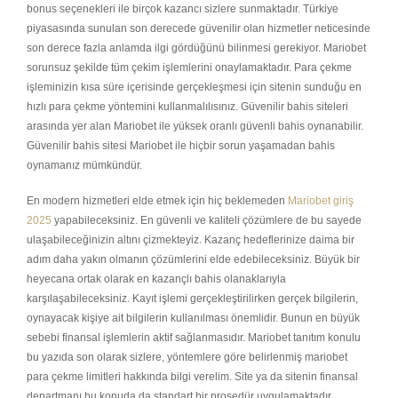
bonus seçenekleri ile birçok kazancı sizlere sunmaktadır. Türkiye
piyasasında sunulan son derecede güvenilir olan hizmetler neticesinde
son derece fazla anlamda ilgi gördüğünü bilinmesi gerekiyor. Mariobet
sorunsuz şekilde tüm çekim işlemlerini onaylamaktadır. Para çekme
işleminizin kısa süre içerisinde gerçekleşmesi için sitenin sunduğu en
hızlı para çekme yöntemini kullanmalılısınız. Güvenilir bahis siteleri
arasında yer alan Mariobet ile yüksek oranlı güvenli bahis oynanabilir.
Güvenilir bahis sitesi Mariobet ile hiçbir sorun yaşamadan bahis
oynamanız mümkündür.
En modern hizmetleri elde etmek için hiç beklemeden
Mariobet giriş
2025
yapabileceksiniz. En güvenli ve kaliteli çözümlere de bu sayede
ulaşabileceğinizin altını çizmekteyiz. Kazanç hedeflerinize daima bir
adım daha yakın olmanın çözümlerini elde edebileceksiniz. Büyük bir
heyecana ortak olarak en kazançlı bahis olanaklarıyla
karşılaşabileceksiniz. Kayıt işlemi gerçekleştirilirken gerçek bilgilerin,
oynayacak kişiye ait bilgilerin kullanılması önemlidir. Bunun en büyük
sebebi finansal işlemlerin aktif sağlanmasıdır. Mariobet tanıtım konulu
bu yazıda son olarak sizlere, yöntemlere göre belirlenmiş mariobet
para çekme limitleri hakkında bilgi verelim. Site ya da sitenin finansal
departmanı bu konuda da standart bir prosedür uygulamaktadır.