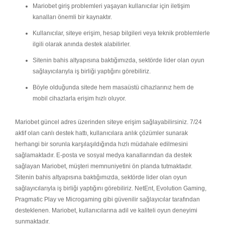
Mariobet giriş problemleri yaşayan kullanıcılar için iletişim
kanalları önemli bir kaynaktır.
Kullanıcılar, siteye erişim, hesap bilgileri veya teknik problemlerle
ilgili olarak anında destek alabilirler.
Sitenin bahis altyapısına baktığımızda, sektörde lider olan oyun
sağlayıcılarıyla iş birliği yaptığını görebiliriz.
Böyle olduğunda sitede hem masaüstü cihazlarınız hem de
mobil cihazlarla erişim hızlı oluyor.
Mariobet güncel adres üzerinden siteye erişim sağlayabilirsiniz. 7/24
aktif olan canlı destek hattı, kullanıcılara anlık çözümler sunarak
herhangi bir sorunla karşılaşıldığında hızlı müdahale edilmesini
sağlamaktadır. E-posta ve sosyal medya kanallarından da destek
sağlayan Mariobet, müşteri memnuniyetini ön planda tutmaktadır.
Sitenin bahis altyapısına baktığımızda, sektörde lider olan oyun
sağlayıcılarıyla iş birliği yaptığını görebiliriz. NetEnt, Evolution Gaming,
Pragmatic Play ve Microgaming gibi güvenilir sağlayıcılar tarafından
desteklenen. Mariobet, kullanıcılarına adil ve kaliteli oyun deneyimi
sunmaktadır.