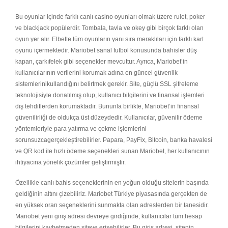
Bu oyunlar içinde farklı canlı casino oyunları olmak üzere rulet, poker
ve blackjack popülerdir. Tombala, tavla ve okey gibi birçok farklı olan
oyun yer alır. Elbette tüm oyunların yanı sıra meraklıları için farklı kart
oyunu içermektedir. Mariobet sanal futbol konusunda bahisler düş
kapan, çarkıfelek gibi seçenekler mevcuttur. Ayrıca, Mariobet’in
kullanıcılarının verilerini korumak adına en güncel güvenlik
sistemlerinikullandığını belirtmek gerekir. Site, güçlü SSL şifreleme
teknolojisiyle donatılmış olup, kullanıcı bilgilerini ve finansal işlemleri
dış tehditlerden korumaktadır. Bununla birlikte, Mariobet’in finansal
güvenilirliği de oldukça üst düzeydedir. Kullanıcılar, güvenilir ödeme
yöntemleriyle para yatırma ve çekme işlemlerini
sorunsuzcagerçekleştirebilirler. Papara, PayFix, Bitcoin, banka havalesi
ve QR kod ile hızlı ödeme seçenekleri sunan Mariobet, her kullanıcının
ihtiyacına yönelik çözümler geliştirmiştir.
Özellikle canlı bahis seçeneklerinin en yoğun olduğu sitelerin başında
geldiğinin altını çizebiliriz. Mariobet Türkiye piyasasında gerçekten de
en yüksek oran seçeneklerini sunmakta olan adreslerden bir tanesidir.
Mariobet yeni giriş adresi devreye girdiğinde, kullanıcılar tüm hesap
bilgilerini kaybetmeden siteye erişebilirler. Bu giriş adresi, sitenin