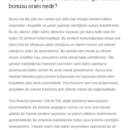
bonusu oranı nedir?
Bunun da tek yolu her zaman için aktif olan müşteri destek hattına
ulaşmaktır. Ulaşabilir ve çekim yapmak istediğinizi açıkça iletebilirsiniz.
Bu da sitemiz, diğer bahis sitelerine nazaran çok daha farklı olan bir
nodel JS yöntemi kullanmaktadır. Bu yöntemi kullandığından dolayı çok
daha hızlı bir altyapıya sahip olduğunu ve sitenin hızının çok yüksek
olduğunu sizler de göreceksiniz. Bu aslında tam olarak şu demek
oluyor, özellikle maç sonuçlarını anlık olarak takip edebilirsiniz. Öte
yandan bakıldığında mariobet üzerinden canlı bahis yapmanız
durumunda bütün verileri de anlık olarak görebilirsiniz. Ayrıca yine
sitedeki Mariobet giriş süreleri kullanıcıları her anlamda tatmin edici
boyuttadır yani ideal uzunluktadır. Yine bunların yanı sıra kullanıcılara
gerçekten de yüksek tutarlarda geri ödeme imkanı da sağlamaktadır.
Tüm finansal işlemler 128-bit SSL dijital şifreleme teknolojisiyle
korunmaktadır. Bu bölüme ulaştığınız zaman ise size özel olacak
şekilde bir ödeme yöntemi seçmeniz ve yatırım miktarını belirlemeniz
gerekmektedir. Bu anlamda bakıldığında bütün oyun türlerini içerdiğini
söyleyebiliriz. Yüksek oranlı olan bahis seçenekleri sayesinde bir de