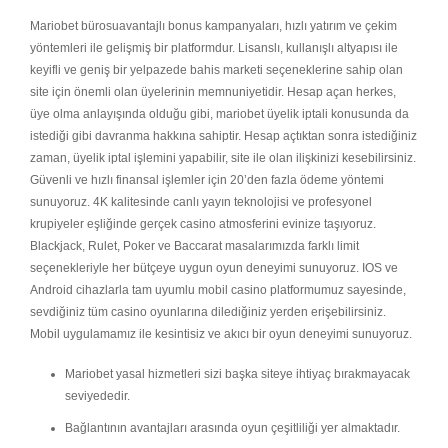
Mariobet bürosuavantajlı bonus kampanyaları, hızlı yatırım ve çekim
yöntemleri ile gelişmiş bir platformdur. Lisanslı, kullanışlı altyapısı ile
keyifli ve geniş bir yelpazede bahis marketi seçeneklerine sahip olan
site için önemli olan üyelerinin memnuniyetidir. Hesap açan herkes,
üye olma anlayışında olduğu gibi, mariobet üyelik iptali konusunda da
istediği gibi davranma hakkına sahiptir. Hesap açtıktan sonra istediğiniz
zaman, üyelik iptal işlemini yapabilir, site ile olan ilişkinizi kesebilirsiniz.
Güvenli ve hızlı finansal işlemler için 20’den fazla ödeme yöntemi
sunuyoruz. 4K kalitesinde canlı yayın teknolojisi ve profesyonel
krupiyeler eşliğinde gerçek casino atmosferini evinize taşıyoruz.
Blackjack, Rulet, Poker ve Baccarat masalarımızda farklı limit
seçenekleriyle her bütçeye uygun oyun deneyimi sunuyoruz. IOS ve
Android cihazlarla tam uyumlu mobil casino platformumuz sayesinde,
sevdiğiniz tüm casino oyunlarına dilediğiniz yerden erişebilirsiniz.
Mobil uygulamamız ile kesintisiz ve akıcı bir oyun deneyimi sunuyoruz.
Mariobet yasal hizmetleri sizi başka siteye ihtiyaç bırakmayacak
seviyededir.
Bağlantının avantajları arasında oyun çeşitliliği yer almaktadır.