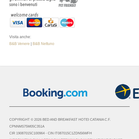
Visita anche:
B&B Venere
|
B&B Nettuno
COPYRIGHT © 2026 BED AND BREAKFAST HOTEI CATANIA C.F.
CPNNMS75M05C351A
CIR 19087015C100964 - CIN IT087015C1ZDN56WFH