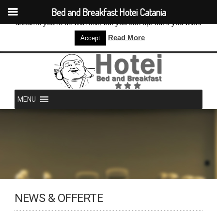
Bed and Breakfast Hotei Catania
This website uses cookies to improve your experience. We'll
assume you're ok with this, but you can opt-out if you wish.
Italiano
English
Français
Deutsch
Read More
Accept
Español
MENU
NEWS & OFFERTE