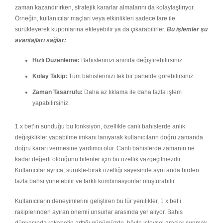
zaman kazandırırken, stratejik kararlar almalarını da kolaylaştırıyor.
Örneğin, kullanıcılar maçları veya etkinlikleri sadece fare ile
sürükleyerek kuponlarına ekleyebilir ya da çıkarabilirler.
Bu işlemler şu
avantajları sağlar:
Hızlı Düzenleme:
Bahislerinizi anında değiştirebilirsiniz.
Kolay Takip:
Tüm bahislerinizi tek bir panelde görebilirsiniz.
Zaman Tasarrufu:
Daha az tıklama ile daha fazla işlem
yapabilirsiniz.
1 x bet’in sunduğu bu fonksiyon, özellikle canlı bahislerde anlık
değişiklikler yapabilme imkanı tanıyarak kullanıcıların doğru zamanda
doğru kararı vermesine yardımcı olur. Canlı bahislerde zamanın ne
kadar değerli olduğunu bilenler için bu özellik vazgeçilmezdir.
Kullanıcılar ayrıca, sürükle-bırak özelliği sayesinde aynı anda birden
fazla bahsi yönetebilir ve farklı kombinasyonlar oluşturabilir.
Kullanıcıların deneyimlerini geliştiren bu tür yenilikler, 1 x bet’i
rakiplerinden ayıran önemli unsurlar arasında yer alıyor. Bahis