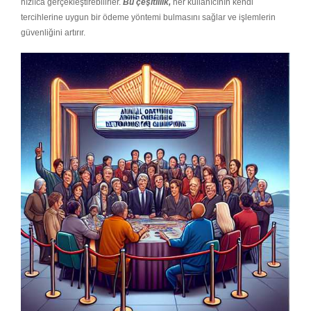
hızlıca gerçekleştirebilirler.
Bu çeşitlilik,
her kullanıcının kendi
tercihlerine uygun bir ödeme yöntemi bulmasını sağlar ve işlemlerin
güvenliğini artırır.