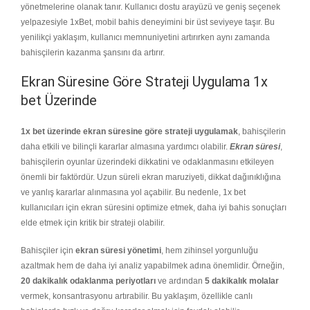
yönetmelerine olanak tanır. Kullanıcı dostu arayüzü ve geniş seçenek
yelpazesiyle 1xBet, mobil bahis deneyimini bir üst seviyeye taşır. Bu
yenilikçi yaklaşım, kullanıcı memnuniyetini artırırken aynı zamanda
bahisçilerin kazanma şansını da artırır.
Ekran Süresine Göre Strateji Uygulama 1x
bet Üzerinde
1x bet üzerinde ekran süresine göre strateji uygulamak
, bahisçilerin
daha etkili ve bilinçli kararlar almasına yardımcı olabilir.
Ekran süresi
,
bahisçilerin oyunlar üzerindeki dikkatini ve odaklanmasını etkileyen
önemli bir faktördür. Uzun süreli ekran maruziyeti, dikkat dağınıklığına
ve yanlış kararlar alınmasına yol açabilir. Bu nedenle, 1x bet
kullanıcıları için ekran süresini optimize etmek, daha iyi bahis sonuçları
elde etmek için kritik bir strateji olabilir.
Bahisçiler için
ekran süresi yönetimi
, hem zihinsel yorgunluğu
azaltmak hem de daha iyi analiz yapabilmek adına önemlidir. Örneğin,
20 dakikalık odaklanma periyotları
ve ardından
5 dakikalık molalar
vermek, konsantrasyonu artırabilir. Bu yaklaşım, özellikle canlı