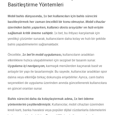
Basitleştirme Yöntemleri
Mobil bahis dünyasında, 1x bet kullanıcıları için bahis sürecini
basitleştirmek her zaman öncelikli bir konu olmuştur.
Mobil cihazlar
üzerinden bahis yaparken, kullanıcı dostu arayüzler ve hızlı erişim
sağlamak kritik öneme sahiptir.
1x bet, bu ihtiyacı karşılamak için
yenilikçi çözümler sunarak, kullanıcıların daha kolay ve hızlı bir şekilde
bahis yapabilmelerini sağlamaktadır.
Öncelikle,
1x bet’in mobil uygulaması,
kullanıcıların aradıkları
etkinliklere hızlıca ulaşabilmeleri için sezgisel bir tasarım sunar.
Uygulama içi navigasyon,
karmaşık menülerden kaçınarak basit ve
anlaşılır bir yapı ile tasarlanmıştır. Bu sayede, kullanıcılar aradıkları spor
dalına veya etkinliğe birkaç dokunuşla erişebilirler. Ayrıca, canlı bahis
seçenekleri de uygulama üzerinden anında güncellenerek kullanıcılara
en güncel oranları sunar.
Bahis sürecini daha da kolaylaştırmak adına, 1x bet ödeme
yöntemlerini çeşitlendirmiştir.
Kullanıcılar, mobil cihazları üzerinden
kredi kartı, banka havalesi veya popüler dijital cüzdanlarla ödemelerini