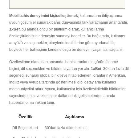
Mobil bahis deneyimini kişiselleştirmek
, kullanıcıların ihtiyaçlarına
uygun çözümler sunarak bahis dünyasında fark yaratmanın anahtarıdır.
1xBet
, bu alanda öncü bir platform olarak, kullanıcılarına
özelleştirilebilir bir deneyim sunmayı hedefler. Bu bağlamda, kullanıcı
arayüzü ve seçenekler, bireylerin tercihlerine göre ayarlanabilir,
böylece her bahisçinin kendine özgü bir deneyim yaşaması sağlanır.
Özelleştirme olanakları arasında, bahis oranlarının görüntülenme
biçimi, dil seçenekleri ve bildirim ayarları yer alır.
1xBet
, 30’dan fazla dil
seçeneği sunarak global bir kitleye hitap ederken, oranların Amerikan,
İngiliz veya Avrupa tarzında gösterilmesi gibi detaylarla kullanıcı
memnuniyetini artırır. Ayrıca, kullanıcılar için özelleştirilebilir bildirimler
sayesinde en sevdikleri spor dallarındaki gelişmelerden anında
haberdar olma imkanı tanır.
Özellik
Açıklama
Dil Seçenekleri
30’dan fazla dilde hizmet