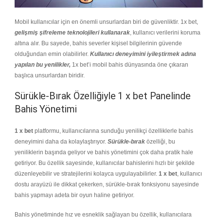
Mobil kullanıcılar için en önemli unsurlardan biri de güvenliktir. 1x bet,
gelişmiş şifreleme teknolojileri kullanarak
, kullanıcı verilerini koruma
altına alır. Bu sayede, bahis severler kişisel bilgilerinin güvende
olduğundan emin olabilirler.
Kullanıcı deneyimini iyileştirmek adına
yapılan bu yenilikler,
1x bet’i mobil bahis dünyasında öne çıkaran
başlıca unsurlardan biridir.
Sürükle-Bırak Özelliğiyle 1 x bet Panelinde
Bahis Yönetimi
1 x bet
platformu, kullanıcılarına sunduğu yenilikçi özelliklerle bahis
deneyimini daha da kolaylaştırıyor.
Sürükle-bırak
özelliği, bu
yeniliklerin başında geliyor ve bahis yönetimini çok daha pratik hale
getiriyor. Bu özellik sayesinde, kullanıcılar bahislerini hızlı bir şekilde
düzenleyebilir ve stratejilerini kolayca uygulayabilirler.
1 x bet
, kullanıcı
dostu arayüzü ile dikkat çekerken, sürükle-bırak fonksiyonu sayesinde
bahis yapmayı adeta bir oyun haline getiriyor.
Bahis yönetiminde hız ve esneklik sağlayan bu özellik, kullanıcılara