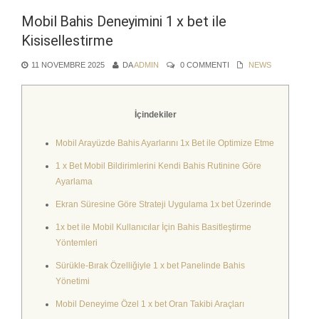
Mobil Bahis Deneyimini 1 x bet ile
Kisisellestirme
11 NOVEMBRE 2025
DA
ADMIN
0 COMMENTI
NEWS
İçindekiler
Mobil Arayüzde Bahis Ayarlarını 1x Bet ile Optimize Etme
1 x Bet Mobil Bildirimlerini Kendi Bahis Rutinine Göre
Ayarlama
Ekran Süresine Göre Strateji Uygulama 1x bet Üzerinde
1x bet ile Mobil Kullanıcılar İçin Bahis Basitleştirme
Yöntemleri
Sürükle-Bırak Özelliğiyle 1 x bet Panelinde Bahis
Yönetimi
Mobil Deneyime Özel 1 x bet Oran Takibi Araçları