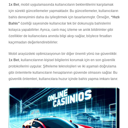
1x Bet
, mobil uygulamasında kullanıcıların beklentilerini karşılamak
için sürekli güncellemeler yapmaktadır. Bu güncellemeler, kullanıcıların
bahis deneyimini daha da iyileştirmek için tasarlanmıştır. Örneğin,
“Hızlı
Bahis”
özelliği sayesinde kullanıcılar tek bir dokunuşla bahislerini
kolayca yapabilirler. Ayrıca, canlı maç izleme ve anlık bildirimler gibi
özellikler de kullanıcılara anında bilgi akışı sağlar, böylece fırsatları
kaçırmadan değerlendirebilirler.
Mobil arayüzdeki optimizasyonun bir diğer önemli yönü ise güvenliktir.
1x Bet
, kullanıcılarının kişisel bilgilerini korumak için en son güvenlik
protokollerini uygular. Şifreleme teknolojileri ve iki aşamalı doğrulama
gibi önlemlerle kullanıcıların hesaplarının güvende olmasını sağlar. Bu
güvenlik önlemleri, kullanıcılara huzur içinde bahis yapma imkanı tanır.