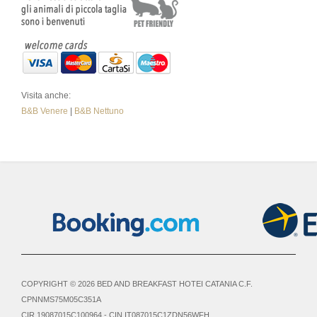
Visita anche:
B&B Venere
|
B&B Nettuno
COPYRIGHT © 2026 BED AND BREAKFAST HOTEI CATANIA C.F.
CPNNMS75M05C351A
CIR 19087015C100964 - CIN IT087015C1ZDN56WFH