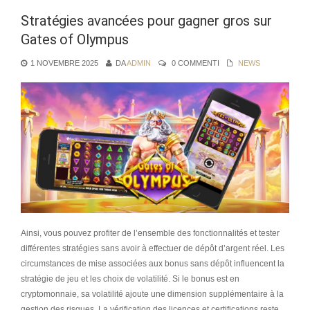
Stratégies avancées pour gagner gros sur
Gates of Olympus
1 NOVEMBRE 2025
DA
ADMIN
0 COMMENTI
NEWS
Ainsi, vous pouvez profiter de l’ensemble des fonctionnalités et tester
différentes stratégies sans avoir à effectuer de dépôt d’argent réel. Les
circumstances de mise associées aux bonus sans dépôt influencent la
stratégie de jeu et les choix de volatilité. Si le bonus est en
cryptomonnaie, sa volatilité ajoute une dimension supplémentaire à la
gestion des risques. La vérification des licences et certifications reste