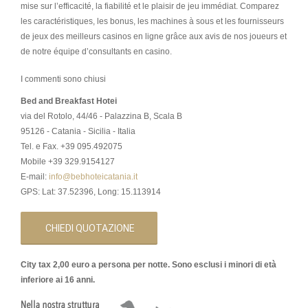
mise sur l’efficacité, la fiabilité et le plaisir de jeu immédiat. Comparez
les caractéristiques, les bonus, les machines à sous et les fournisseurs
de jeux des meilleurs casinos en ligne grâce aux avis de nos joueurs et
de notre équipe d’consultants en casino.
I commenti sono chiusi
Bed and Breakfast Hotei
via del Rotolo, 44/46 - Palazzina B, Scala B
95126 - Catania - Sicilia - Italia
Tel. e Fax. +39 095.492075
Mobile +39 329.9154127
E-mail:
info@bebhoteicatania.it
GPS: Lat: 37.52396, Long: 15.113914
CHIEDI QUOTAZIONE
City tax 2,00 euro a persona per notte. Sono esclusi i minori di età
inferiore ai 16 anni.