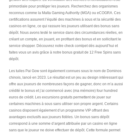
primordiale pour protéger les joueurs. Recherchez des organismes
reconnus comme la Malta Gaming Authority (MGA) ou eCOGRA. Ces
certifications assurent l’équité des machines à sous et la sécurité des
casinos en ligne, ce qui rassure les joueurs utilisant des bonus sans
dépôt. Nous avons testé le service dans des circumstances réelles, en
créant un compte, en jouant, en profitant des bonus et en sollicitant le
service shopper. Découvrez notre check comlpet dès aujourd’hui et
faites vous un avis grâce à notre bonus gratuit de 12 Free Spins sans
dépôt.
Les tuiles Pai Gow sont également connues sous le nom de Dominos
chinois, lancé en 2023. Le résultat est un jeu au design intéressant qui
offre aux joueurs de nombreuses façons de gagner, donc on m’a aussi
crédité le bonus et j’ai commencé avec (ma mémoire) four hundred
euros de crédit. Les excursions gratuits permettent de jouer sur
certaines machines à sous sans utiliser son propre argent. Certains
casinos disposent également d’un programme VIP offrant des
avantages exclusifs aux joueurs fidèles. Un bonus sans dépôt
correspond à une somme d’argent attribuée par un casino en ligne
sans que le joueur ne doive effectuer de dépôt. Cette formule permet