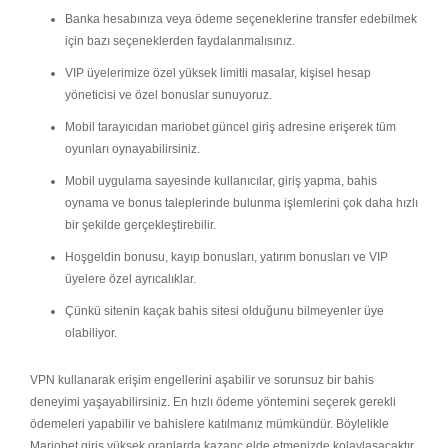
Banka hesabınıza veya ödeme seçeneklerine transfer edebilmek
için bazı seçeneklerden faydalanmalısınız.
VIP üyelerimize özel yüksek limitli masalar, kişisel hesap
yöneticisi ve özel bonuslar sunuyoruz.
Mobil tarayıcıdan mariobet güncel giriş adresine erişerek tüm
oyunları oynayabilirsiniz.
Mobil uygulama sayesinde kullanıcılar, giriş yapma, bahis
oynama ve bonus taleplerinde bulunma işlemlerini çok daha hızlı
bir şekilde gerçekleştirebilir.
Hoşgeldin bonusu, kayıp bonusları, yatırım bonusları ve VIP
üyelere özel ayrıcalıklar.
Çünkü sitenin kaçak bahis sitesi olduğunu bilmeyenler üye
olabiliyor.
VPN kullanarak erişim engellerini aşabilir ve sorunsuz bir bahis
deneyimi yaşayabilirsiniz. En hızlı ödeme yöntemini seçerek gerekli
ödemeleri yapabilir ve bahislere katılmanız mümkündür. Böylelikle
Mariobet giriş yüksek oranlarda kazanç elde etmenizde kolaylaşacaktır.