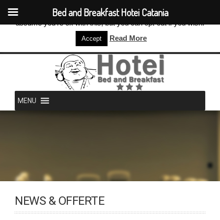
Bed and Breakfast Hotei Catania
This website uses cookies to improve your experience. We'll
assume you're ok with this, but you can opt-out if you wish.
Italiano
English
Français
Deutsch
Read More
Accept
Español
MENU
NEWS & OFFERTE