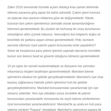
Zaten 2016 senesinde hizmete açılan oldukça kısa zaman diliminde
ülkemiz pazarına giriş yapan bir bahis adresidir. Çekim işlem hızınıza
ve yatacak olan paranın miktarına göre de değişmektedir. Sitede
bulunan tüm çekim işlemlerinizi otomatik olarak tamamlandığının
bilinmesi gerekmektedir. Bu yüzden de herhangi bir onay durumunun
olmadığının altını çizmek istiyoruz. Vereceğiniz tüm bilgilerin doğru ve
kesinlikle de şartlara uygun olması gerekmektedir. Peki, bunların
yanında sitemize nasıl yatırım yapılır konusunda neler yapabiliriz?
Sizler de hesabınıza para çekimi işlemini yapmak isterseniz öncelikle
bunun son derece basit ve güvenli olduğunu bilmeniz gerekmektedir.
10 yılı aşkın bir süredir kullanılmaktadır ve dünyanın her yerinden
milyonlarca müşteri tarafından güvenilmektedir. Mariobet ödeme
işlemlerini eksiksiz bir şekilde gerçekleştirmektedir. Mariobet’e üye olup
kazanç sağlamanız halinde çekim işleminizi hızlı bir şekilde
gerçekleştirebilirsiniz. Mariobet bonuslarından yararlanmak için üye
olmanız yeterlidir. Yeni üye olduktan sonra öncelikle ilk yatırım
bonusundan yararlanabilir sonrasında ise seçili ödeme yöntemlerine
özel bonuslardan yararlanabilirsiniz. Mariobet’te şu anda en hızlı para
yatırma yöntemi “Papara” olmaktadır. Mariobet’e yatırımınızı papara ile