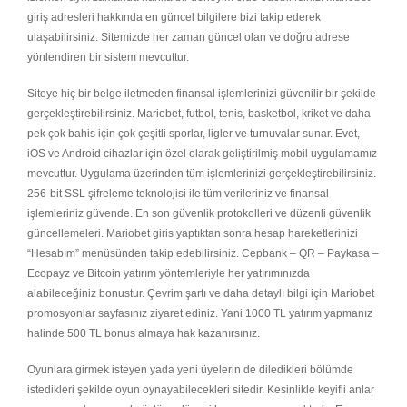
giriş adresleri hakkında en güncel bilgilere bizi takip ederek
ulaşabilirsiniz. Sitemizde her zaman güncel olan ve doğru adrese
yönlendiren bir sistem mevcuttur.
Siteye hiç bir belge iletmeden finansal işlemlerinizi güvenilir bir şekilde
gerçekleştirebilirsiniz. Mariobet, futbol, tenis, basketbol, kriket ve daha
pek çok bahis için çok çeşitli sporlar, ligler ve turnuvalar sunar. Evet,
iOS ve Android cihazlar için özel olarak geliştirilmiş mobil uygulamamız
mevcuttur. Uygulama üzerinden tüm işlemlerinizi gerçekleştirebilirsiniz.
256-bit SSL şifreleme teknolojisi ile tüm verileriniz ve finansal
işlemleriniz güvende. En son güvenlik protokolleri ve düzenli güvenlik
güncellemeleri. Mariobet giris yaptıktan sonra hesap hareketlerinizi
“Hesabım” menüsünden takip edebilirsiniz. Cepbank – QR – Paykasa –
Ecopayz ve Bitcoin yatırım yöntemleriyle her yatırımınızda
alabileceğiniz bonustur. Çevrim şartı ve daha detaylı bilgi için Mariobet
promosyonlar sayfasınız ziyaret ediniz. Yani 1000 TL yatırım yapmanız
halinde 500 TL bonus almaya hak kazanırsınız.
Oyunlara girmek isteyen yada yeni üyelerin de diledikleri bölümde
istedikleri şekilde oyun oynayabilecekleri sitedir. Kesinlikle keyifli anlar