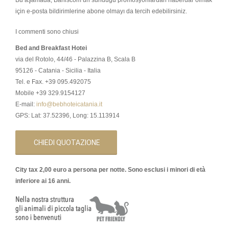
Bu aşamada, Bahiscom’un sunduğu promosyonlardan haberdar olmak
için e-posta bildirimlerine abone olmayı da tercih edebilirsiniz.
I commenti sono chiusi
Bed and Breakfast Hotei
via del Rotolo, 44/46 - Palazzina B, Scala B
95126 - Catania - Sicilia - Italia
Tel. e Fax. +39 095.492075
Mobile +39 329.9154127
E-mail:
info@bebhoteicatania.it
GPS: Lat: 37.52396, Long: 15.113914
CHIEDI QUOTAZIONE
City tax 2,00 euro a persona per notte. Sono esclusi i minori di età
inferiore ai 16 anni.