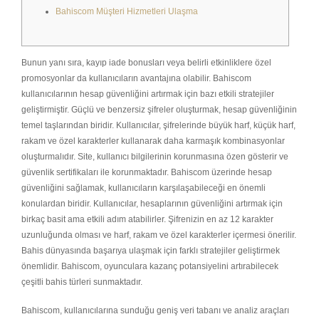
Bahiscom Müşteri Hizmetleri Ulaşma
Bunun yanı sıra, kayıp iade bonusları veya belirli etkinliklere özel
promosyonlar da kullanıcıların avantajına olabilir. Bahiscom
kullanıcılarının hesap güvenliğini artırmak için bazı etkili stratejiler
geliştirmiştir. Güçlü ve benzersiz şifreler oluşturmak, hesap güvenliğinin
temel taşlarından biridir. Kullanıcılar, şifrelerinde büyük harf, küçük harf,
rakam ve özel karakterler kullanarak daha karmaşık kombinasyonlar
oluşturmalıdır. Site, kullanıcı bilgilerinin korunmasına özen gösterir ve
güvenlik sertifikaları ile korunmaktadır. Bahiscom üzerinde hesap
güvenliğini sağlamak, kullanıcıların karşılaşabileceği en önemli
konulardan biridir. Kullanıcılar, hesaplarının güvenliğini artırmak için
birkaç basit ama etkili adım atabilirler. Şifrenizin en az 12 karakter
uzunluğunda olması ve harf, rakam ve özel karakterler içermesi önerilir.
Bahis dünyasında başarıya ulaşmak için farklı stratejiler geliştirmek
önemlidir. Bahiscom, oyunculara kazanç potansiyelini artırabilecek
çeşitli bahis türleri sunmaktadır.
Bahiscom, kullanıcılarına sunduğu geniş veri tabanı ve analiz araçları