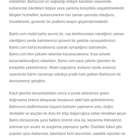
edebilirler. Bahiscom’un sağladığı iletişim kanalları sayesinde,
kullanıcılar istedikleri bilgiye veya yardıma kolaylıkla ulaşabilmektedir.
Müşteri hizmetleri, kullanıcılarının her zaman yanında olduğunu
hissettirerek, güvenilir bir platform imajını güçlendirmektedir.
Bahi̇s.com mobil bahis servisi ile, cep telefonundan istediğiniz zaman
istediğiniz yerde bahislerinizi güvenli bir şekilde oynayabilirsiniz.
Bahis.com bahis kurallarına uyarak oynadığınız bahislerde,
Bahis.com’den yüksek rakamlar kazanacaksınız. Kısa sürede
kazanabileceğiniz rakamları, Bahis.com para çekme işlemleri ile
kolaylıkla çekebilirsiniz. Mobil uygulama, kullanıcı dostu arayüzü
sayesinde bahis oynamayı oldukça pratik hale getiren Bahiscom ile
deneyiminizi geliştirin.
Kayıt işlemini tamamladıktan sonra e-posta adresinize gelen
doğrulama linkine tıklayarak hesabınızı aktif hale getirebilirsiniz.
Bahiscom platformunda başarılı bahisler yapmanın yolu, doğru
stratejiler ve ipuçları ile dolu bir bilgi dağarcığına sahip olmaktan geçer.
Bahis dünyasında şans faktörü önemli olsa da, kazanma ihtimalinizi
artırmak için analiz ve araştırma yapmanız şarttır. Özellikle futbol gibi
popüler spor dallarında, takımların form durumları, sakatlık raporları ve