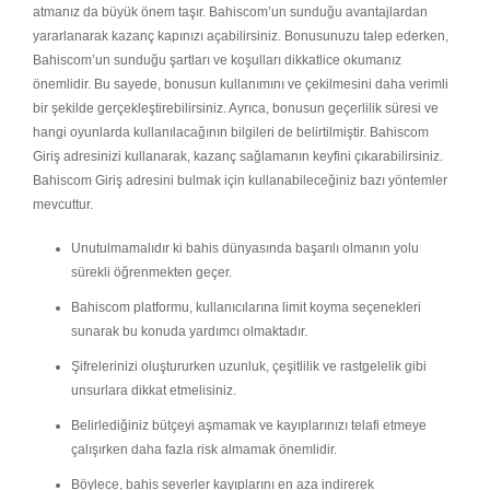
atmanız da büyük önem taşır. Bahiscom’un sunduğu avantajlardan
yararlanarak kazanç kapınızı açabilirsiniz. Bonusunuzu talep ederken,
Bahiscom’un sunduğu şartları ve koşulları dikkatlice okumanız
önemlidir. Bu sayede, bonusun kullanımını ve çekilmesini daha verimli
bir şekilde gerçekleştirebilirsiniz. Ayrıca, bonusun geçerlilik süresi ve
hangi oyunlarda kullanılacağının bilgileri de belirtilmiştir. Bahiscom
Giriş adresinizi kullanarak, kazanç sağlamanın keyfini çıkarabilirsiniz.
Bahiscom Giriş adresini bulmak için kullanabileceğiniz bazı yöntemler
mevcuttur.
Unutulmamalıdır ki bahis dünyasında başarılı olmanın yolu
sürekli öğrenmekten geçer.
Bahiscom platformu, kullanıcılarına limit koyma seçenekleri
sunarak bu konuda yardımcı olmaktadır.
Şifrelerinizi oluştururken uzunluk, çeşitlilik ve rastgelelik gibi
unsurlara dikkat etmelisiniz.
Belirlediğiniz bütçeyi aşmamak ve kayıplarınızı telafi etmeye
çalışırken daha fazla risk almamak önemlidir.
Böylece, bahis severler kayıplarını en aza indirerek