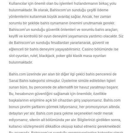
Kullanıcılar için önemli olan bu işlemleri hızlandırmanın birkaç yolu
bulunmaktadır. İlk olarak, Bahiscom’un sunduğu çeşitli ödeme
yöntemlerini kullanmak büyük avantaj sağlar. Ancak, her zaman
sorumlu bir şekilde bahis oynamanın önemini unutmamak gerekir.
Bahiscom’un sunduğu güvenlik önlemleri ve sorumlu bahis araçları,
keyifli ve kontrollü bir oyun deneyimi yaşamanıza yardımcı olacaktır. Siz
de Bahiscom’un sunduğu fırsatlardan yararlanarak, güvenli ve
eğlenceli bir bahis deneyimi yaşayabilirsiniz. Casino bölümünde ise
slot oyunları, rulet, blackjack, poker gibi klasik masa oyunları
bulunmaktadır.
Bahis.com üzerinde yer alan bir diğer ilgi çekici bahis penceresi de
Sanal Bahis kategorisi olmuştur. Üyelerine simüle edilebilen ligleri
sunan büro, bu pencerede de alternatifli bir havuz yaratmayı başarır.
Bu, hesabınızın güvenliğini sağlamak için önemlidir, özellikle
başkalarının erişimine açık bir cihazdan giriş yapıyorsanız. Bahis.com
bonus çevrim şartlarını görmek istiyorsanız, her promosyonun altında
detayları yer alır. Bahis.com para çekme seçenekleri nedir merak
ediyorsanız, sitenin alt bölümünda yer alır. Bilgilerinizi girdikten sonra,
kullanıcı sözleşmesini dikkatlice okuyup kabul etmeniz gerekmektedir.