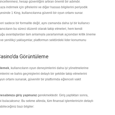
güncellenmesi, hesap güvenliğini artıran önemli bir adımdır.
 aza indirmek için şifrelerini ve diğer hassas bilgilerini periyodik
yesinde 1 King, kullanıcılarına güvenli bir oyun ortamı sunar.
leri sadece bir formalite değil, aynı zamanda daha iyi bir kullanıcı
anıcıların bu süreci düzenli olarak takip etmeleri, hem kendi
uğu avantajlardan tam anlamıyla yararlanmak açısından kritik öneme
 ve yenilikçi yaklaşımlar, platformun sektördeki lider konumunu
Casino’da Görüntüleme
tülemek
, kullanıcıların oyun deneyimlerini daha iyi yönetmelerine
lemlerini ve bahis geçmişlerini detaylı bir şekilde takip etmelerini
oyun ortamı sunarak, güvenilir bir platformda eğlenceli vakit
hesabınıza giriş yapmanız
gerekmektedir. Giriş yaptıktan sonra,
 bulacaksınız. Bu sekme altında, tüm finansal işlemlerinizin detaylı
bileceğiniz bazı bilgiler: