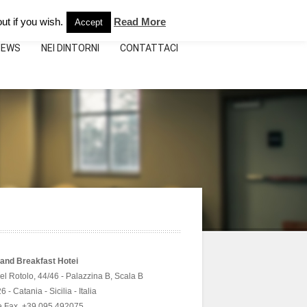
e:
+39.095.492075
info@bebhoteicatania.it
ut if you wish.
Read More
Accept
NEWS
NEI DINTORNI
CONTATTACI
and Breakfast Hotei
del Rotolo, 44/46 - Palazzina B, Scala B
 - Catania - Sicilia - Italia
 e Fax. +39 095.492075