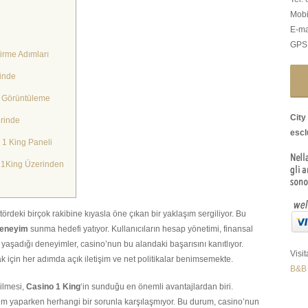
Mobi
E-ma
GPS:
tirme Adımları
rinde
a Görüntüleme
City
erinde
esclu
 1 King Paneli
 1King Üzerinden
ördeki birçok rakibine kıyasla öne çıkan bir yaklaşım sergiliyor. Bu
deneyim
sunma hedefi yatıyor. Kullanıcıların hesap yönetimi, finansal
da yaşadığı deneyimler, casino’nun bu alandaki başarısını kanıtlıyor.
Visi
k için her adımda açık iletişim ve net politikalar benimsemekte.
B&B
rilmesi,
Casino 1 King
‘in sunduğu en önemli avantajlardan biri.
ekim yaparken herhangi bir sorunla karşılaşmıyor. Bu durum, casino’nun