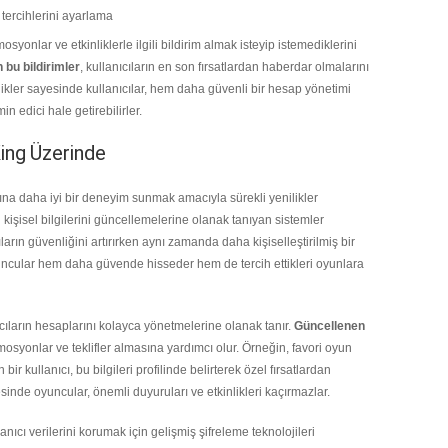
tercihlerini ayarlama
osyonlar ve etkinliklerle ilgili bildirim almak isteyip istemediklerini
bu bildirimler
, kullanıcıların en son fırsatlardan haberdar olmalarını
likler sayesinde kullanıcılar, hem daha güvenli bir hesap yönetimi
 edici hale getirebilirler.
King Üzerinde
rına daha iyi bir deneyim sunmak amacıyla sürekli yenilikler
 kişisel bilgilerini güncellemelerine olanak tanıyan sistemler
cıların güvenliğini artırırken aynı zamanda daha kişiselleştirilmiş bir
ncular hem daha güvende hisseder hem de tercih ettikleri oyunlara
ıların hesaplarını kolayca yönetmelerine olanak tanır.
Güncellenen
mosyonlar ve teklifler almasına yardımcı olur. Örneğin, favori oyun
 bir kullanıcı, bu bilgileri profilinde belirterek özel fırsatlardan
yesinde oyuncular, önemli duyuruları ve etkinlikleri kaçırmazlar.
ıcı verilerini korumak için gelişmiş şifreleme teknolojileri