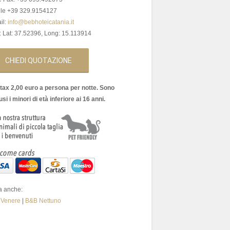
le +39 329.9154127
il:
info@bebhoteicatania.it
 Lat: 37.52396, Long: 15.113914
CHIEDI QUOTAZIONE
 tax 2,00 euro a persona per notte. Sono
si i minori di età inferiore ai 16 anni.
ta anche:
 Venere
|
B&B Nettuno