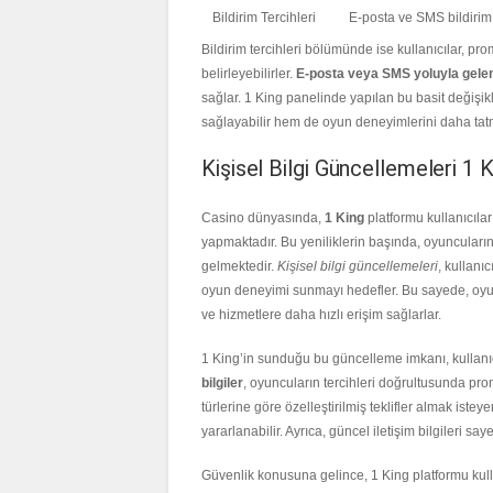
Bildirim Tercihleri
E-posta ve SMS bildirim 
Bildirim tercihleri bölümünde ise kullanıcılar, prom
belirleyebilirler.
E-posta veya SMS yoluyla gelen 
sağlar. 1 King panelinde yapılan bu basit değişik
sağlayabilir hem de oyun deneyimlerini daha tatmin
Kişisel Bilgi Güncellemeleri 1 
Casino dünyasında,
1 King
platformu kullanıcıla
yapmaktadır. Bu yeniliklerin başında, oyuncuların
gelmektedir.
Kişisel bilgi güncellemeleri
, kullanı
oyun deneyimi sunmayı hedefler. Bu sayede, oyu
ve hizmetlere daha hızlı erişim sağlarlar.
1 King’in sunduğu bu güncelleme imkanı, kullanıc
bilgiler
, oyuncuların tercihleri doğrultusunda pro
türlerine göre özelleştirilmiş teklifler almak isteyen
yararlanabilir. Ayrıca, güncel iletişim bilgileri sa
Güvenlik konusuna gelince, 1 King platformu kullan