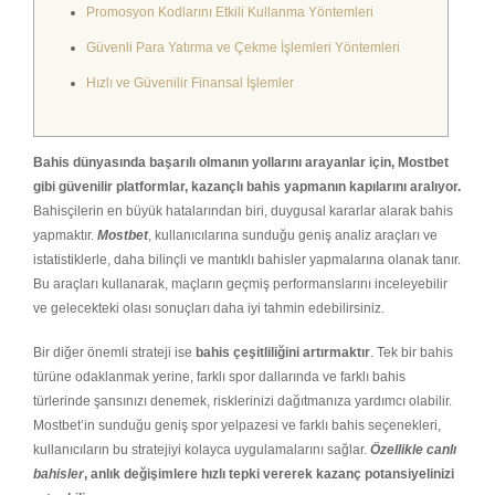
Promosyon Kodlarını Etkili Kullanma Yöntemleri
Güvenli Para Yatırma ve Çekme İşlemleri Yöntemleri
Hızlı ve Güvenilir Finansal İşlemler
Bahis dünyasında başarılı olmanın yollarını arayanlar için, Mostbet
gibi güvenilir platformlar, kazançlı bahis yapmanın kapılarını aralıyor.
Bahisçilerin en büyük hatalarından biri, duygusal kararlar alarak bahis
yapmaktır.
Mostbet
, kullanıcılarına sunduğu geniş analiz araçları ve
istatistiklerle, daha bilinçli ve mantıklı bahisler yapmalarına olanak tanır.
Bu araçları kullanarak, maçların geçmiş performanslarını inceleyebilir
ve gelecekteki olası sonuçları daha iyi tahmin edebilirsiniz.
Bir diğer önemli strateji ise
bahis çeşitliliğini artırmaktır
. Tek bir bahis
türüne odaklanmak yerine, farklı spor dallarında ve farklı bahis
türlerinde şansınızı denemek, risklerinizi dağıtmanıza yardımcı olabilir.
Mostbet’in sunduğu geniş spor yelpazesi ve farklı bahis seçenekleri,
kullanıcıların bu stratejiyi kolayca uygulamalarını sağlar.
Özellikle canlı
bahisler
, anlık değişimlere hızlı tepki vererek kazanç potansiyelinizi