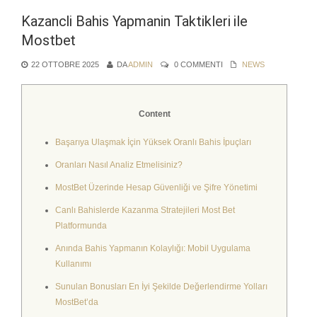
Kazancli Bahis Yapmanin Taktikleri ile
Mostbet
22 OTTOBRE 2025
DA
ADMIN
0 COMMENTI
NEWS
Content
Başarıya Ulaşmak İçin Yüksek Oranlı Bahis İpuçları
Oranları Nasıl Analiz Etmelisiniz?
MostBet Üzerinde Hesap Güvenliği ve Şifre Yönetimi
Canlı Bahislerde Kazanma Stratejileri Most Bet
Platformunda
Anında Bahis Yapmanın Kolaylığı: Mobil Uygulama
Kullanımı
Sunulan Bonusları En İyi Şekilde Değerlendirme Yolları
MostBet’da