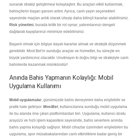
sunarak strateji geliştirmeyi kolaylaştırır. Bu araçları etkili kullanmak,
bahisçilerin başarı şansını artırır. Ayrıca, canlı yayın seçenekleri
sayesinde maçları anlık olarak izleyip daha bilinçli kararlar alabilirsiniz.
Risk yönetimi
, burada kritik bir rol oynar; yatırımlarınızı dengeli
dağıtarak kayıplarınızı minimize edebilirsiniz.
Başarılı olmak için bilgiye dayalı kararlar almak ve stratejik düşünmek
gereklidir. Most Bet’in sunduğu araçlar ve hizmetler, bu süreçte en
büyük yardımcınız olacaktır. Unutmayın ki doğru bilgi ve stratejiyle canlı
bahislerde kazanmak mümkündür!
Anında Bahis Yapmanın Kolaylığı: Mobil
Uygulama Kullanımı
Mobil uygulamalar
, günümüzde bahis deneyimini daha erişilebilir ve
pratik hale getiriyor.
MostBet
, kullanıcılarına sunduğu mobil uygulama
ile bu alanda öne çıkan platformlardan biri. Uygulama, kullanıcı dostu
arayüzü ve hızlı işlem kapasitesi sayesinde, bahis severlere anında
bahis yapma kolaylığı sağlıyor. Mobil cihazlar üzerinden erişilebilen bu
uygulama, spor müsabakalarından canlı etkinliklere kadar geniş bir