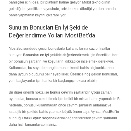
bahisçiler için ideal bir platform haline geliyor. Mobil teknolojinin
getirdiği bu yenilikler sayesinde, artık herkes dilediği yerden anında
bahis yapmanın keyfini çıkarabiliyor.
Sunulan Bonusları En İyi Şekilde
Değerlendirme Yolları MostBet’da
MostBet, sunduğu çeşitli bonuslarla kullanıcılarına cazip fırsatlar
sunuyor.
Bonusları en iyi şekilde değerlendirmek
için öncelikle, her
bir bonusun şartlarını ve koşullarını dikkatlice incelemek gerekiyor.
Kullanıcılar, bu sayede hangi bonusun kendi bahis alışkanlıklarına
daha uygun olduğunu belirleyebilirler. Özellikle hoş geldin bonusları,
yeni başlayanlar için harika bir başlangıç noktası olabilir.
Bir diğer önemli nokta ise
bonus çevrim şartları
dır. Çoğu zaman
oyuncular, bonusu çekebilmek için belirli bir miktar bahis yapmalıdır. Bu
nedenle, bonusu kullanmadan önce çevrim şartlarını anlamak ve
stratejik bir şekilde bahis yapmak büyük önem taşır. Ayrıca, MostBet’in
sunduğu
farklı oyun seçeneklerini
değerlendirerek çevrim şartlarını
daha hızlı tamamlayabilirsiniz.