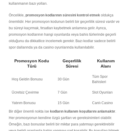
kullanmanın bazı yolları.
Öncelikle,
promosyon kodlarının süresini kontrol etmek
oldukça
önemlidir. Her promosyon kodunun belirli bir geçerlilik süresi vardır ve
bu süreyi kaçırmak, fırsatları kaybetmek anlamına gelir. Ayrıca,
promosyon kodlarının hangi oyunlarda veya bahis türlerinde geçerli
olduğunu da dikkatlice incelemek gerekir. Bazı kodlar sadece belirli
spor dallarında ya da casino oyunlarında kullanılabilir.
Promosyon Kodu
Geçerlilik
Kullanım
Türü
Süresi
Alanı
Tüm Spor
Hoş Geldin Bonusu
30 Gün
Bahisleri
Ücretsiz Çevirme
7 Gün
Slot Oyunları
Yatırım Bonusu
15 Gün
Canlı Casino
Bir diğer önemli nokta ise
kodların kullanım koşullarını anlamaktır
.
Her promosyonun kendine özgü şartları ve gereksinimleri olabilir.
Örneğin, bazı bonuslar belirli bir miktar para yatırmayı gerektirebilir
veya belirli oranlarda bahis yapmayı şart koşabilir. Bu koşulları bilmek,