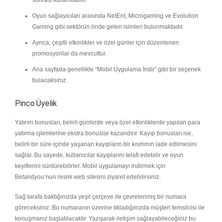
sonrası kullanılabilir.
Oyun sağlayıcıları arasında NetEnt, Microgaming ve Evolution
Gaming gibi sektörün önde gelen isimleri bulunmaktadır.
Ayrıca, çeşitli etkinlikler ve özel günler için düzenlenen
promosyonlar da mevcuttur.
Ana sayfada genellikle “Mobil Uygulama İndir” gibi bir seçenek
bulacaksınız.
Pinco Üyelik
Yatırım bonusları, belirli günlerde veya özel etkinliklerde yapılan para
yatırma işlemlerine ekstra bonuslar kazandırır. Kayıp bonusları ise,
belirli bir süre içinde yaşanan kayıpların bir kısmının iade edilmesini
sağlar. Bu sayede, kullanıcılar kayıplarını telafi edebilir ve oyun
keyiflerini sürdürebilirler. Mobil uygulamayı indirmek için
Betandyou’nun resmi web sitesini ziyaret edebilirsiniz.
Sağ tarafa baktığınızda yeşil çerçeve ile çevrelenmiş bir numara
göreceksiniz. Bu numaranın üzerine tıkladığınızda müşteri temsilcisi ile
konuşmanız başlatılacaktır. Yazışarak iletişim sağlayabileceğiniz bu