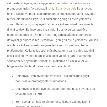
çekmektedir. Ayrıca, mobil uygulama üzerinden de tüm bonus ve
promosyonlardan faydalanabilirsiniz.
Betandyou giriş
Betandyou,
online casino ve bahis platformları arasında hızla popülerlik kazanan
bir site olarak öne çıkıyor. Kullanıcılarına geniş bir oyun yelpazesi
sunan Betandyou, kolay üyelik süreci ve kullanıcı dostu arayüzü ile
dikkat çekiyor. Bu inceleme yazısında, Betandyou’ya nasıl üye
olunacağından site üzerinde nasıl giriş yapılacağına kadar birçok
detaylı bilgi bulacaksınız. Betandyou, geniş bir oyun yelpazesi, yüksek
oranlar ve kullanıcı dostu arayüzü ile bilinen bir çevrimiçi bahis
platformudur. Kullanıcılar, spor müsabakalarına canlı bahis yapabilir,
çeşitli casino oyunlarından keyif alabilir ve diğer şans oyunlarında
şanslarını deneyebilirler. Ancak, bu platforma erişim, ülkeler ve
bölgelere bağlı olarak zaman zaman kısıtlı olabilir.
Betandyou, yeni üyelerine ve mevcut kullanıcılarına çeşitli
bonuslar ve promosyonlar sunmaktadır.
Betandyou sitesine üye olarak beraberinde birçok avantajı da
yakalamış olursunuz.
Yeni üyeler için hoş geldin bonusu, ilk para yatırma işlemi