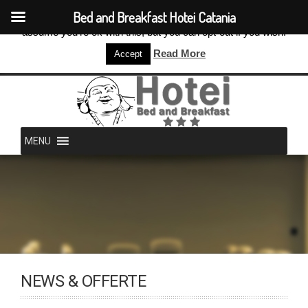
Bed and Breakfast Hotei Catania
This website uses cookies to improve your experience. We'll
assume you're ok with this, but you can opt-out if you wish.
Italiano
English
Français
Deutsch
Read More
Accept
Español
MENU
NEWS & OFFERTE