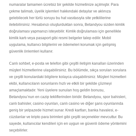
numaralar tamamen ücretsiz bir şekilde hizmetinize açılmıştır. Para
çekme talimatı, üyelik işlemleri hakkındaki detaylar ve aklınıza
gelebilecek her türlü soruyu bu hat vasıtasıyla site yetkililerine
iletebilirsiniz. Hesabınızı oluşturduktan sonra, Betandyou sizden kimlik
doğrulaması yapmanızı isteyebilir. Kimlik doğrulaması için genellikle
kimlik kartı veya pasaport gibi resmi belgeler talep edilir. Mobil
uygulama, kullanıcı bilgilerini ve ödemeleri korumak için gelişmiş
güvenlik önlemleri kullanır.
Canlı sohbet, e-posta ve telefon gibi çeşitli iletişim kanalları üzerinden
müşteri hizmetlerine ulaşabilirsiniz. Bu bölümde, sıkça sorulan sorulara
ve çeşitli konulardaki bilgilere kolayca ulaşabilirsiniz. Müşteri hizmetleri
ekibi, kullanıcıların sorunlarını hızlı ve etkili bir şekilde çözmeyi
amaçlamaktadır. Yeni üyelere sunulan hoş geldin bonusu,
Betandyou’nun en cazip tekliflerinden biridir. Betandyou, spor bahisleri,
canlı bahisler, casino oyunları, canlı casino ve diğer şans oyunlarında
geniş bir yelpazede hizmet sunar. Kredi kartları, banka havalesi, e-
cüzdanlar ve kripto para birimleri gibi çeşitli seçenekler mevcuttur. Bu
sayede, kullanıcılar kendileri için en uygun ve güvenli ödeme yöntemini
seçebilirler.