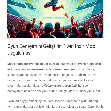
Oyun Deneyimini Geliştirin: 1win Indir Mobil
Uygulaması
Mobil oyun deneyimini en üst düzeye çıkarmak isteyenler için 1win
Indir uygulaması, mükemmel bir çözüm sunuyor.
Bu uygulama,
kullanıcıların geniş bir oyun yelpazesine erişmesini sağlarken, aynı
zamanda hızlı ve güvenli bir platformda oyun oynamanın keyfini
çıkarmalarına olanak tanır.
Kullanıcı dostu arayüzü
, hem yeni
başlayanlar hem de deneyimli oyuncular için ideal bir deneyim sunar.
1win Indir uygulaması, oyunculara sadece kumarhane oyunları değil,
aynı zamanda spor bahisleri gibi farklı seçenekler de sunar.
Canlı bahis