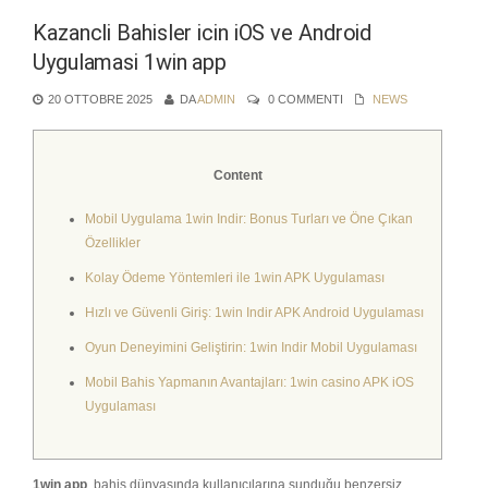
Kazancli Bahisler icin iOS ve Android
Uygulamasi 1win app
20 OTTOBRE 2025
DA
ADMIN
0 COMMENTI
NEWS
Content
Mobil Uygulama 1win Indir: Bonus Turları ve Öne Çıkan
Özellikler
Kolay Ödeme Yöntemleri ile 1win APK Uygulaması
Hızlı ve Güvenli Giriş: 1win Indir APK Android Uygulaması
Oyun Deneyimini Geliştirin: 1win Indir Mobil Uygulaması
Mobil Bahis Yapmanın Avantajları: 1win casino APK iOS
Uygulaması
1win app
, bahis dünyasında kullanıcılarına sunduğu benzersiz