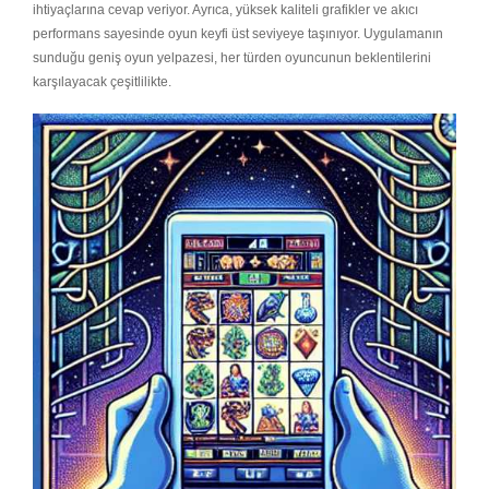
ihtiyaçlarına cevap veriyor. Ayrıca, yüksek kaliteli grafikler ve akıcı
performans sayesinde oyun keyfi üst seviyeye taşınıyor. Uygulamanın
sunduğu geniş oyun yelpazesi, her türden oyuncunun beklentilerini
karşılayacak çeşitlilikte.