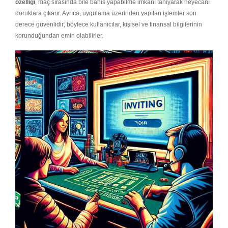
özelliği
, maç sırasında bile bahis yapabilme imkanı tanıyarak heyecanı
doruklara çıkarır. Ayrıca, uygulama üzerinden yapılan işlemler son
derece güvenlidir; böylece kullanıcılar, kişisel ve finansal bilgilerinin
korunduğundan emin olabilirler.